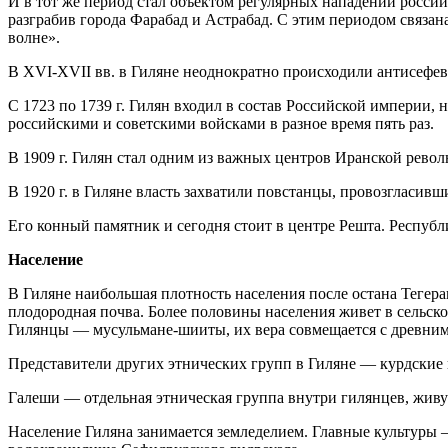
И в тот же период стал объектом регулярных нападений россий
разграбив города Фарабад и Астрабад. С этим периодом связа
волне».
В XVI-XVII вв. в Гиляне неоднократно происходили антисефев
С 1723 по 1739 г. Гилян входил в состав Российской империи,
российскими и советскими войсками в разное время пять раз.
В 1909 г. Гилян стал одним из важных центров Иранской револ
В 1920 г. в Гиляне власть захватили повстанцы, провозгласивш
Его конный памятник и сегодня стоит в центре Решта. Респуб
Население
В Гиляне наибольшая плотность населения после остана Тегера
плодородная почва. Более половины населения живет в сельско
Гилянцы — мусульмане-шииты, их вера совмещается с древним
Представители других этнических групп в Гиляне — курдские
Галеши — отдельная этническая группа внутри гилянцев, живу
Население Гиляна занимается земледелием. Главные культуры —