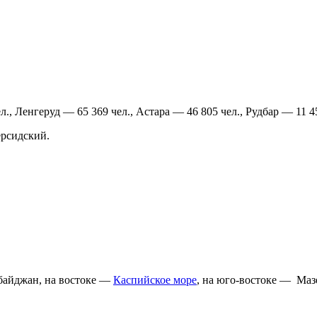
., Ленгеруд — 65 369 чел., Астара — 46 805 чел., Рудбар — 11 45
ерсидский.
рбайджан, на востоке —
Каспийское море
, на юго-востоке — Маз