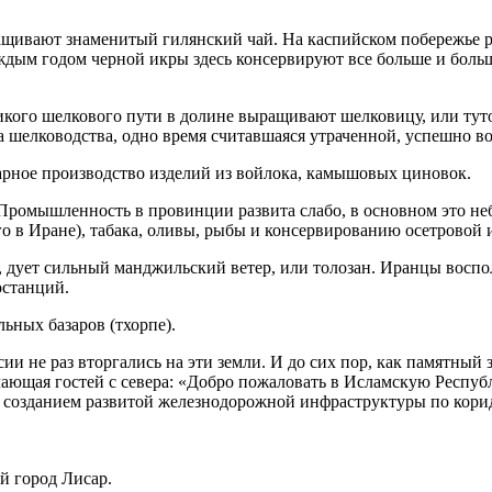
ращивают знаменитый гилянский чай. На каспийском побережье 
ждым годом черной икры здесь консервируют все больше и боль
кого шелкового пути в долине выращивают шелковицу, или туто
ра шелководства, одно время считавшаяся утраченной, успешно в
арное производство изделий из войлока, камышовых циновок.
Промышленность в провинции развита слабо, в основном это неб
о в Иране), табака, оливы, рыбы и консервированию осетровой 
 дует сильный манджильский ветер, или толозан. Иранцы воспол
останций.
ьных базаров (тхорпе).
ии не раз вторгались на эти земли. И до сих пор, как памятный 
чающая гостей с севера: «Добро пожаловать в Исламскую Респуб
ь созданием развитой железнодорожной инфраструктуры по кори
й город Лисар.