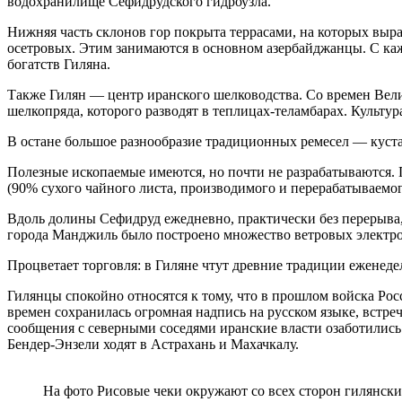
водохранилище Сефидрудского гидроузла.
Нижняя часть склонов гор покрыта террасами, на которых вы
осетровых. Этим занимаются в основном азербайджанцы. С ка
богатств Гиляна.
Также Гилян — центр иранского шелководства. Со времен Вели
шелкопряда, которого разводят в теплицах-теламбарах. Культу
В остане большое разнообразие традиционных ремесел — куст
Полезные ископаемые имеются, но почти не разрабатываются. 
(90% сухого чайного листа, производимого и перерабатываемог
Вдоль долины Сефидруд ежедневно, практически без перерыва,
города Манджиль было построено множество ветровых электр
Процветает торговля: в Гиляне чтут древние традиции еженедел
Гилянцы спокойно относятся к тому, что в прошлом войска Росс
времен сохранилась огромная надпись на русском языке, встре
сообщения с северными соседями иранские власти озаботилис
Бендер-Энзели ходят в Астрахань и Махачкалу.
На фото Рисовые чеки окружают со всех сторон гилянски