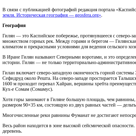
В связи с публикацией фотографий редакция портала «Каспий
земля. Историческая география — geosfera.org»
.
География
Гилян — это Каспийское побережье, протянувшееся с северо-за
множеством горных рек. Между горами и берегом — Гилянская
климатом и прекрасными условиями для ведения сельского хоз
В Иране Гилян называют Северными воротами, и это определен
истории. Гилян — не только территориально-административное 
Гилан включает северо-западную оконечность горной системы 
Сефидруд около Решта. На северо-западе простирается Талышс
1600 м проходит перевал Хайран, вершины хребта преимуществе
Кух-е Сомам (Сомамус).
Хотя горы занимают в Гиляне большую площадь, чем равнины,
размером 90×35 км, состоящую из двух равных частей — дельт
Многочисленные реки равнины Фуманат не достигают непосредс
Весь район находится в зоне высокой сейсмической опасности.
деревень.