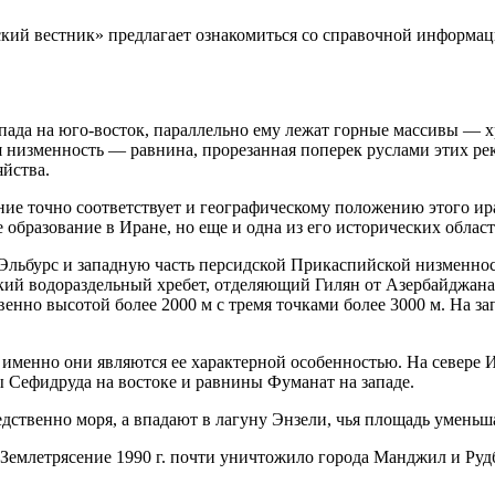
ский вестник» предлагает ознакомиться со справочной информа
пада на юго-восток, параллельно ему лежат горные массивы — х
 низменность — равнина, прорезанная поперек руслами этих ре
яйства.
ие точно соответствует и географическому положению этого ира
образование в Иране, но еще и одна из его исторических област
Эльбурс и западную часть персидской Прикаспийской низменнос
кий водораздельный хребет, отделяющий Гилян от Азербайджана.
нно высотой более 2000 м с тремя точками более 3000 м. На за
 именно они являются ее характерной особенностью. На севере 
ы Сефидруда на востоке и равнины Фуманат на западе.
твенно моря, а впадают в лагуну Энзели, чья площадь уменьша
 Землетрясение 1990 г. почти уничтожило города Манджил и Рудб