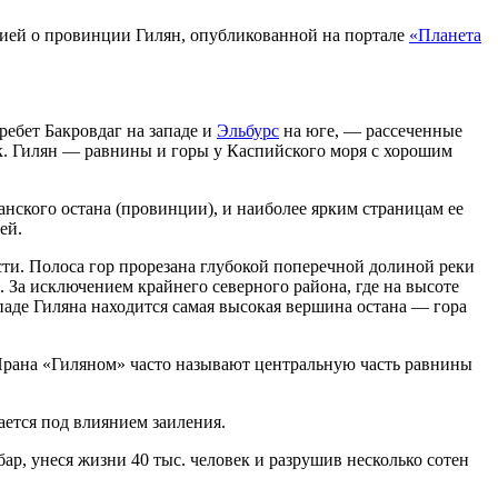
цией о провинции Гилян, опубликованной на портале
«Планета
ребет Бакровдаг на западе и
Эльбурс
на юге, — рассеченные
к. Гилян — равнины и горы у Каспийского моря с хорошим
нского остана (провинции), и наиболее ярким страницам ее
ей.
ти. Полоса гор прорезана глубокой поперечной долиной реки
 За исключением крайнего северного района, где на высоте
паде Гиляна находится самая высокая вершина остана — гора
Ирана «Гиляном» часто называют центральную часть равнины
ется под влиянием заиления.
ар, унеся жизни 40 тыс. человек и разрушив несколько сотен