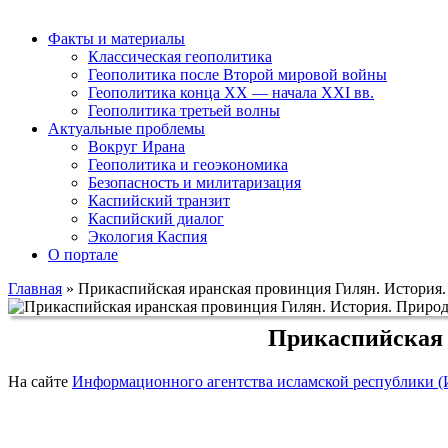
Факты и материалы
Классическая геополитика
Геополитика после Второй мировой войны
Геополитика конца XX — начала XXI вв.
Геополитика третьей волны
Актуальные проблемы
Вокруг Ирана
Геополитика и геоэкономика
Безопасность и милитаризация
Каспийский транзит
Каспийский диалог
Экология Каспия
О портале
Главная
»
Прикаспийская иранская провинция Гилян. История.
Прикаспийская 
На сайте
Информационного агентства исламской республики 