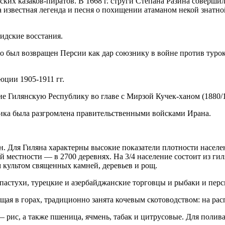
ских казаков-пиратов. В 1668 г. струги Степана Разина соверш
на известная легенда и песня о похищении атаманом некой знат
идские восстания.
 но был возвращен Персии как дар союзнику в войне против тур
юции 1905-1911 гг.
ие Гилянскую Республику во главе с Мирзой Кучек-ханом (1880/18
лика была разгромлена правительственными войсками Ирана.
н. Для Гиляна характерны высокие показатели плотности населен
й местности — в 2700 деревнях. На 3/4 население состоит из г
 культом священных камней, деревьев и рощ.
 пастухи, турецкие и азербайджанские торговцы и рыбаки и пе
щая в горах, традиционно занята кочевым скотоводством: на ра
 рис, а также пшеница, ячмень, табак и цитрусовые. Для полив