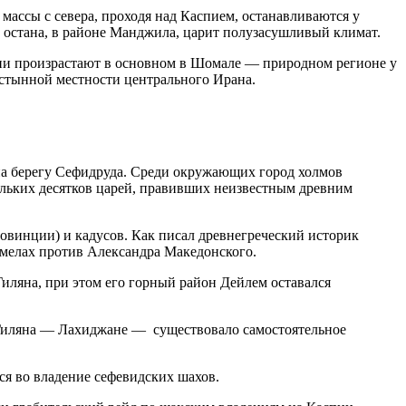
ассы с севера, проходя над Каспием, останавливаются у
е остана, в районе Манджила, царит полузасушливый климат.
Они произрастают в основном в Шомале — природном регионе у
устынной местности центрального Ирана.
р на берегу Сефидруда. Среди окружающих город холмов
ольких десятков царей, правивших неизвестным древним
ровинции) и кадусов. Как писал древнегреческий историк
амелах против Александра Македонского.
 Гиляна, при этом его горный район Дейлем оставался
ти Гиляна — Лахиджане — существовало самостоятельное
лся во владение сефевидских шахов.