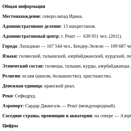
Общая информация
Местонахождение
: северо-запад Ирана.
Административное деление
: 13 шахрестанов.
Административный центр
: г. Решт — 639 951 чел. (2011).
Города
: Лахиджан — 167 544 чел., Бендер-Энзели — 109 687 чел
Языки
: гилянский, талышский, азербайджанский, курдский, п
Этнический состав
: гилянцы, талыши, курды, азербайджанцы.
Религии
: ислам (шиизм, большинство), христианство.
Денежная единица
: иранский риал.
Реки
: Сефидруд.
Аэропорт
: Сардар Джангаль — Решт (международный).
Соседние страны, провинции и акватории
: на севере — Азе
Цифры