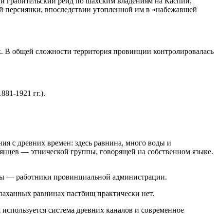
или грабительский рейд по шахским владениям на Каспии,
ной персиянки, впоследствии утопленной им в «набежавшей
ок. В общей сложности территория провинции контролировалась
81-1921 гг.).
ия с древних времен: здесь равнина, много воды и
илянцев — этнической группы, говорящей на собственном языке.
рсы — работники провинциальной администрации.
спаханных равнинах пастбищ практически нет.
а используется система древних каналов и современное