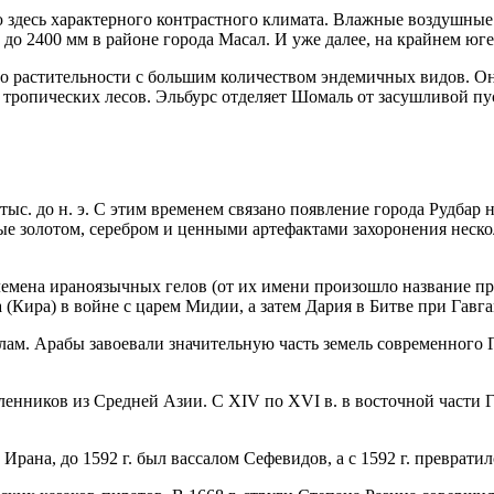
десь характерного контрастного климата. Влажные воздушные м
до 2400 мм в районе города Масал. И уже далее, на крайнем юг
го растительности с большим количеством эндемичных видов. 
 тропических лесов. Эльбурс отделяет Шомаль от засушливой п
 тыс. до н. э. С этим временем связано появление города Рудба
ые золотом, серебром и ценными артефактами захоронения неск
племена ираноязычных гелов (от их имени произошло название п
(Кира) в войне с царем Мидии, а затем Дария в Битве при Гавг
ислам. Арабы завоевали значительную часть земель современного
тавленников из Средней Азии. С XIV по XVI в. в восточной час
Ирана, до 1592 г. был вассалом Сефевидов, а с 1592 г. преврати