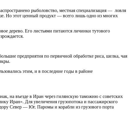
распространено рыболовство, местная специализация — ловля
ше. Но этот ценный продукт — всего лишь одно из многих
вое дерево. Его листьями питаются личинки тутового
озрождается.
ольшие предприятия по первичной обработке риса, шелка, чая
икры.
ьзовались этим, и в последние годы в районе
знак, на въезде в Иран через гилянскую таможню с советских
лику Иран». Для увеличения грузопотока и пассажирского
дору Север — Юг. Паромы и корабли из грузового порта