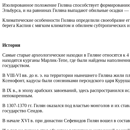
Изолированное положение Гиляна способствует формированию з
Эльбурса, и на равнинах Гиляна выпадают обильные осадки — 
Климатические особенности Гиляна определили своеобразие е
берега Каспия с мягким климатом и обилием субтропических и
История
Самые старые археологические находки в Гиляне относятся к 4
находятся курганы Марлик-Тепе, где были найдены наполненн
государством.
В VIII-VI вв. до н. э. на территории нынешнего Гиляна жили 
Ксенофонт, кадусы были союзниками персидского царя Куруша 
В IX в., в эпоху арабских завоеваний, здесь распространился 
непокоренным.
В 1307-1370 гг. Гилян оказался под властью монголов и их с
государство Сеидов.
В начале XVI в. при династии Сефевидов Гилян вошел в состав 