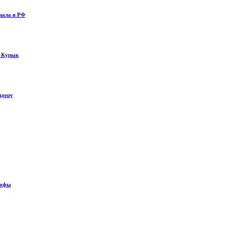
нала в РФ
у Курык
идору
рофы