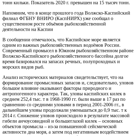
тонн кильки. Показатель 2020 г. превышен на 15 тысяч тонн.
Напомним, что в конце прошлого года Волжско-Каспийский
филиал ФГБНУ ВНИРО (КаспНИРХ) уже сообщал о
существенном росте объёмов рыбохозяйственной
деятельности на Каспии
В сообщении отмечалось, что Каспийское море является
одним из важных рыбохозяйственных водоёмов России.
Современный промысел в Южном рыбохозяйственном районе
Волжско-Каспийского рыбохозяйственного бассейна долгое
время базировался на запасах речных, полупроходных и
морских видов рыб.
Анализ исторических материалов свидетельствует, что на
формирование промысловых запасов и, следовательно, уловов
большое влияние оказывают факторы природного и
антропогенного характера. Так, уловы каспийских килек в
среднем 252,4 тыс. т в 1968-1990 гг. были выше в 17 раз по
сравнению со средними уловами в период 2001-2006 гг., в
дальнейшем уловы продолжали уменьшаться до 0,9 тыс. т к
2014 г. Снижение уловов происходило в результате массовой
гибели анчоусовидной и большеглазой килек – основных
объектов промысла – из-за повышенной сейсмической
активности дна моря, а затем под негативным воздействием