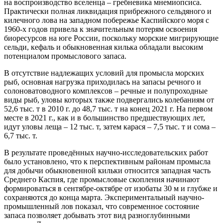
на воспроизводство вселенца – гребневика мнемиопсиса.
Практически полная ликвидация прибрежного сельдяного и
килечного лова на западном побережье Каспийского моря с
1960-х годов привела к значительным потерям освоения
биоресурсов на юге России, поскольку морские мигрирующие
сельди, кефаль и обыкновенная килька обладали высоким
потенциалом промыслового запаса.
В отсутствие надлежащих условий для промысла морских
рыб, основная нагрузка приходилась на запасы речного и
солоноватоводного комплексов – речные и полупроходные
виды рыб, уловы которых также подвергались колебаниям от
52,6 тыс. т в 2010 г. до 48,7 тыс. т на конец 2021 г. На первом
месте в 2021 г., как и в большинство предшествующих лет,
идут уловы леща – 12 тыс. т, затем карася – 7,5 тыс. т и сома –
6,7 тыс. т.
В результате проведённых научно-исследовательских работ
было установлено, что к перспективным районам промысла
для добычи обыкновенной кильки относится западная часть
Среднего Каспия, где промысловые скопления начинают
формироваться в сентябре-октябре от изобаты 30 м и глубже и
сохраняются до конца марта. Экспериментальный научно-
промышленный лов показал, что современное состояние
запаса позволяет добывать этот вид разноглубинными