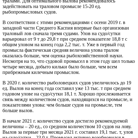
тралами. Для оптимального вылова рекомендовалось
задействовать на траловом промысле 15-20 ед.
рыбопромысловых судов.
В соответствии с этими рекомендациями с осени 2019 г. в
западной части Среднего Каспия впервые был организован
траловый лов сначала тремя судами. Улов на судо/сутки
варьировал от 9 т до 29,8 т при среднем показателе 18,8 т с
общим уловом на конец года 2,2 тыс. т. Уже в первый год
промысла фактическая средняя величина улова тралом
оказалась больше, чем оценка рыбохозяйственной науки.
Несмотря на то, что судовой промысел в этом году шел только
четыре месяца, добыто кильки было больше, чем всем
прибрежным килечным промыслом.
В 2020 г. количество рыболовецких судов увеличилось до 19
ед. Вылов на конец года составил уже 13 тыс. т при среднем
годовом улове на судо/сутки 18,1 т. Хорошо прослеживается
связь между количеством судов, находящихся на промысле, и
показателями улова: чем больше судов на промысле, тем
больше вылов.
В начале 2021 г. количество судов достигло рекомендуемой
величины – 20 ед., со средним количеством 10 судов на лову.
Вылов за первые три месяца 2021 г. составил 19,1 тыс. т, улов
на судо/сутки – 23,0 т. Промысел активно возобновился в