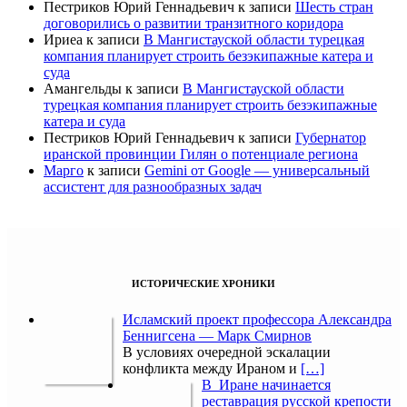
Пестриков Юрий Геннадьевич
к записи
Шесть стран
договорились о развитии транзитного коридора
Ириеа
к записи
В Мангистауской области турецкая
компания планирует строить безэкипажные катера и
суда
Амангельды
к записи
В Мангистауской области
турецкая компания планирует строить безэкипажные
катера и суда
Пестриков Юрий Геннадьевич
к записи
Губернатор
иранской провинции Гилян о потенциале региона
Марго
к записи
Gemini от Google — универсальный
ассистент для разнообразных задач
ИСТОРИЧЕСКИЕ ХРОНИКИ
Исламский проект профессора Александра
Беннигсена — Марк Смирнов
В условиях очередной эскалации
конфликта между Ираном и
[…]
В Иране начинается
реставрация русской крепости