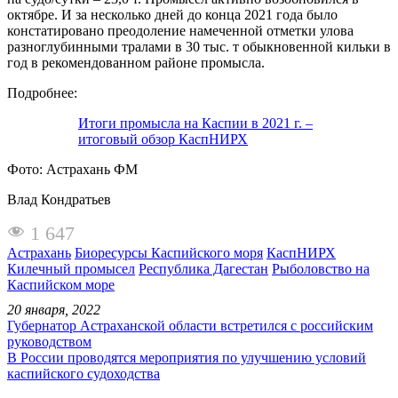
октябре. И за несколько дней до конца 2021 года было
констатировано преодоление намеченной отметки улова
разноглубинными тралами в 30 тыс. т обыкновенной кильки в
год в рекомендованном районе промысла.
Подробнее:
Итоги промысла на Каспии в 2021 г. –
итоговый обзор КаспНИРХ
Фото: Астрахань ФМ
Влад Кондратьев
1 647
Астрахань
Биоресурсы Каспийского моря
КаспНИРХ
Килечный промысел
Республика Дагестан
Рыболовство на
Каспийском море
20 января, 2022
Губернатор Астраханской области встретился с российским
руководством
В России проводятся мероприятия по улучшению условий
каспийского судоходства