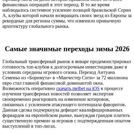
финансовых операций в этот период. В то же время
наблюдалось системное усиление позиций бразильской Серии
А, клубы которой начали возвращать своих звезд из Европы за
рекордные для региона суммы, что изменило привычную
архитектуру глобального рынка.
Самые значимые переходы зимы 2026
Глобальный трансферный рынок в январе продемонстрировал
готовность топ-клубов к долгосрочным инвестициям даже в
условиях середины игрового сезона. Переход Антуана
Семеньо из «Борнмута» в «Манчестер Сити» за 72 миллиона
евро стал главной финансовой доминантой окна.
Возможность оперативно
скачать melbet на iOS
в процессе
изучения трансферных новостей позволяет экспертам
своевременно реагировать на изменение котировок,
связанных с усилением атакующего потенциала фаворитов.
Данная сделка подчеркнула дефицит квалифицированных
форвардов на европейском рынке, вынуждая грандов платить
существенную премию за игроков с подтвержденным опытом
выступлений в топ-лигах.