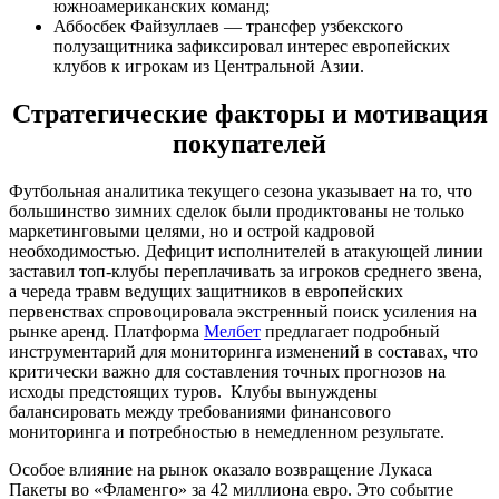
южноамериканских команд;
Аббосбек Файзуллаев — трансфер узбекского
полузащитника зафиксировал интерес европейских
клубов к игрокам из Центральной Азии.
Стратегические факторы и мотивация
покупателей
Футбольная аналитика текущего сезона указывает на то, что
большинство зимних сделок были продиктованы не только
маркетинговыми целями, но и острой кадровой
необходимостью. Дефицит исполнителей в атакующей линии
заставил топ-клубы переплачивать за игроков среднего звена,
а череда травм ведущих защитников в европейских
первенствах спровоцировала экстренный поиск усиления на
рынке аренд. Платформа
Мелбет
предлагает подробный
инструментарий для мониторинга изменений в составах, что
критически важно для составления точных прогнозов на
исходы предстоящих туров. Клубы вынуждены
балансировать между требованиями финансового
мониторинга и потребностью в немедленном результате.
Особое влияние на рынок оказало возвращение Лукаса
Пакеты во «Фламенго» за 42 миллиона евро. Это событие