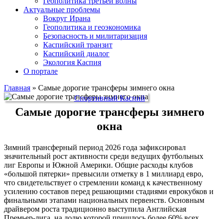
Геополитика третьей волны
Актуальные проблемы
Вокруг Ирана
Геополитика и геоэкономика
Безопасность и милитаризация
Каспийский транзит
Каспийский диалог
Экология Каспия
О портале
Главная
»
Самые дорогие трансферы зимнего окна
Спортивный Каспий
Самые дорогие трансферы зимнего
окна
Зимний трансферный период 2026 года зафиксировал
значительный рост активности среди ведущих футбольных
лиг Европы и Южной Америки. Общие расходы клубов
«большой пятерки» превысили отметку в 1 миллиард евро,
что свидетельствует о стремлении команд к качественному
усилению составов перед решающими стадиями еврокубков и
финальными этапами национальных первенств. Основным
драйвером роста традиционно выступила Английская
Премьер-лига, на долю которой пришлось более 60% всех