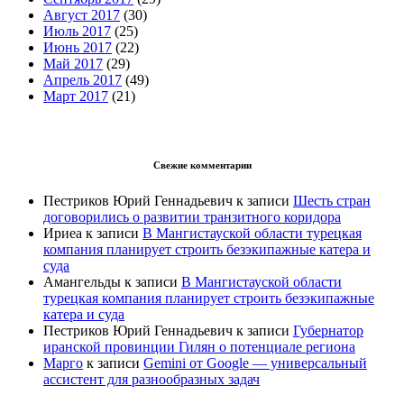
Август 2017
(30)
Июль 2017
(25)
Июнь 2017
(22)
Май 2017
(29)
Апрель 2017
(49)
Март 2017
(21)
Свежие комментарии
Пестриков Юрий Геннадьевич
к записи
Шесть стран
договорились о развитии транзитного коридора
Ириеа
к записи
В Мангистауской области турецкая
компания планирует строить безэкипажные катера и
суда
Амангельды
к записи
В Мангистауской области
турецкая компания планирует строить безэкипажные
катера и суда
Пестриков Юрий Геннадьевич
к записи
Губернатор
иранской провинции Гилян о потенциале региона
Марго
к записи
Gemini от Google — универсальный
ассистент для разнообразных задач