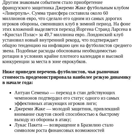
Другим знаковым событием стало приобретение
французского защитника Джереми Жаке футбольным клубом
«Ливерпуль». Сумма трансфера составила около 60
миллионов евро, что сделало его одним из самых дорогих
игроков обороны, сменивших клуб в зимний период. На фоне
этих вложений выделяется переход Йоргена Странд Ларсена в
«Кристал Пэлас» за 49,7 миллиона евро. Лондонский клуб
установил новый внутренний рекорд, что подтверждает
общую тенденцию на инфляцию цен на футболистов среднего
звена. Подобные расходы обоснованы необходимостью
ротации в условиях крайне плотного календаря и высокой
конкуренции за места в зоне еврокубков.
Ниже приведен перечень футболистов, чья рыночная
стоимость продемонстрировала наиболее резкую динамику
в начале года:
Антуан Семеньо — переход в стан действующих
чемпионов подтвердил его статус одного из самых
эффективных атакующих игроков лиги;
Джереми Жаке — молодой защитник, привлекший
внимание скаутов своей способностью к быстрому
выходу из обороны в атаку;
Лукас Пакета — возвращение в Бразилию стало
символом роста финансовых возможностей