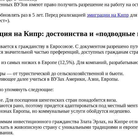
енных ВУЗов имеют право получить разрешение на работу на ос
бновлять раз в 5 лет. Перед реализацией
эмиграции на Кипр
для
ст»).
ция на Кипр: достоинства и «подводные
вается к гражданству в Евросоюзе. С документом разрешено путе
 значительной частью преференций, доступных гражданам стра
н из самых низких в Европе (12,5%). Для компаний, разрабатыв
еры — от туристической до сельскохозяйственной и бьюти.
оляющее далее учиться в ВУЗах Америки, Азии, Европы.
но упомянуть следующие:
не. Для посещения шенгенских стран понадобится виза.
ются рано, поэтому придется адаптироваться под местный мент
гионах Европы, но коммунальные услуги обойдутся недешево.
ммам инвестиционного гражданства Злата Эрлах, на Кипре отли
ехать в живописную страну с уникальными традициями и европе
вания.