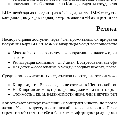
получающим образование на Кипре, студенты государств
ВНЖ необходимо продлять раз в 1-2 года, карту ПМЖ следует о
консультацию у юриста (например, компании «Иммигрант инве
Релока
Паспорт страны доступен через 7 лет проживания, он приравни
получения карт ВНЖ/ПМЖ их владельцы могут воспользоваться
Мягкая фискальная система, корпоративный налог – оди
режим.
Регистрация компаний – от 7 дней. Востребованы все сф
Для детей – образование в международных школах, позв
Среди немногочисленных недостатков переезда на остров мож
Кипр входит в Евросоюз, но не состоит в Шенгенской зо
На Кипре люди живут размеренно, даже магазины закрыва
Стоимость 1 кв. м. недвижимости ниже, чем в других ре
Как отмечает эксперт компании «Иммигрант инвест» по програ
жизни. Уровень преступности низкий, экология хорошая. Пере
стремится обеспечить себе и близким комфортную среду прожи