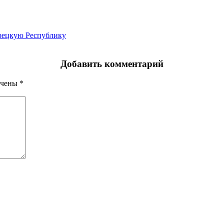
урецкую Республику
Добавить комментарий
ечены
*