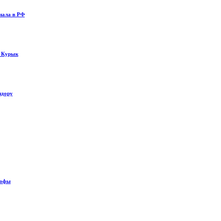
нала в РФ
у Курык
идору
рофы