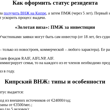
Как оформить статус резидента
ла
получить ВНЖ на Кипре
, а затем ПМЖ (через 5 лет). Первый
 ускорить процесс выдачи.
«Золотая виза»: ПМЖ за инвестиции
тниками заявки могут быть сам инвестор (от 18 лет, без судимос
олько из новостроев, коммерческой – любого характера). Ее раз
аев фондов RAIF, AIFLNP, AIF.
иммигрирует семья, то на каждого из ее членов необходимо пред
з в году.
Кипрский ВНЖ: типы и особенности
атус выдается:
од из внешних источников от €24000/год;
аны от €3500/мес.;
о (до 5 человек);