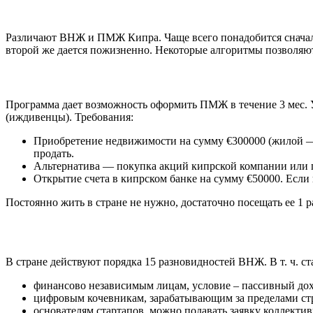
Различают ВНЖ и ПМЖ Кипра. Чаще всего понадобится снача
второй же дается пожизненно. Некоторые алгоритмы позволяют
Программа дает возможность оформить ПМЖ в течение 3 мес. Учас
(иждивенцы). Требования:
Приобретение недвижимости на сумму €300000 (жилой — т
продать.
Альтернатива — покупка акций кипрской компании или п
Открытие счета в кипрском банке на сумму €50000. Если 
Постоянно жить в стране не нужно, достаточно посещать ее 1 ра
В стране действуют порядка 15 разновидностей ВНЖ. В т. ч. ст
финансово независимым лицам, условие – пассивный дох
цифровым кочевникам, зарабатывающим за пределами стр
основателям стартапов, можно подавать заявку коллективн