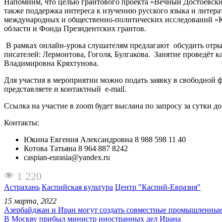
Напомним, что целью грантового проекта «Вечный Достоевский
также поддержка интереса к изучению русского языка и лите
международных и общественно-политических исследований «Ка
области и Фонда Президентских грантов.
В рамках онлайн-урока слушателям предлагают обсудить отрыв
писателей: Лермонтова, Гоголя, Булгакова. Занятие проведёт
Владимировна Кряхтунова.
Для участия в мероприятии можно подать заявку в свободной ф
представляете и контактный e-mail.
Ссылка на участие в zoom будет выслана по запросу за сутки д
Контакты:
Юкина Евгения Александровна 8 988 598 11 40
Котова Татьяна 8 964 887 8242
caspian-eurasia@yandex.ru
1 220
Астрахань
Каспийская культура
Центр "Каспий-Евразия"
15 марта, 2022
Азербайджан и Иран могут создать совместные промышленные
В Москву прибыл министр иностранных дел Ирана