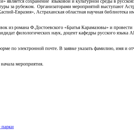
» является сохранение языковой и культурной среды в русскояз
ратуры за рубежом. Организаторами мероприятий выступают Аст
спий-Евразия», Астраханская областная научная библиотека им
ок из романа Ф.Достоевского «Братья Карамазовы» и провести 
 кандидат филологических наук, доцент кафедры русского языка
орме по электронной почте. В заявке указать фамилию, имя и о
о начала мероприятия.
 парки