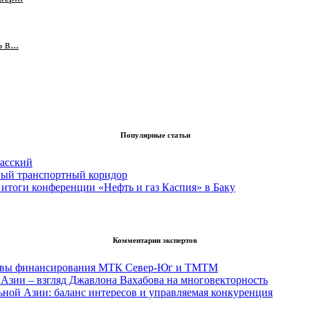
в...
Популярные статьи
асский
вый транспортный коридор
итоги конференции «Нефть и газ Каспия» в Баку
Комментарии экспертов
тивы финансирования МТК Север-Юг и ТМТМ
Азии – взгляд Джавлона Вахабова на многовекторность
ьной Азии: баланс интересов и управляемая конкуренция