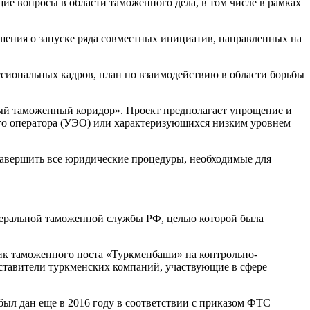
е вопросы в области таможенного дела, в том числе в рамках
шения о запуске ряда совместных инициатив, направленных на
сиональных кадров, план по взаимодействию в области борьбы
ный таможенный коридор». Проект предполагает упрощение и
го оператора (УЭО) или характеризующихся низким уровнем
авершить все юридические процедуры, необходимые для
едеральной таможенной службы РФ, целью которой была
ик таможенного поста «Туркменбаши» на контрольно-
ставители туркменских компаний, участвующие в сфере
ыл дан еще в 2016 году в соответствии с приказом ФТС