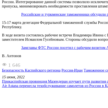
России. Интегрирование данной системы позволило исключить
пропуска, минимизировать необходимости проставления штампо
Российские и туркменские таможенники обсудили 
15-17 марта делегация Федеральной таможенной службы Росс
Республику.
В ходе визита состоялись рабочие встречи Владимира Ивина 
заместителем Исмаилом Гусейновым. Стороны обсудили вопрос
Замглавы ФТС России посетил с рабочим визитом
В. Антонов
1 646
Безопасность Каспийского региона
Россия-Иран
Таможенное с
15 июня, 2022
Прикаспийская провинция Мазендеран изучает пути развития 
Air Astana перенесла техобслуживание самолетов из России в К