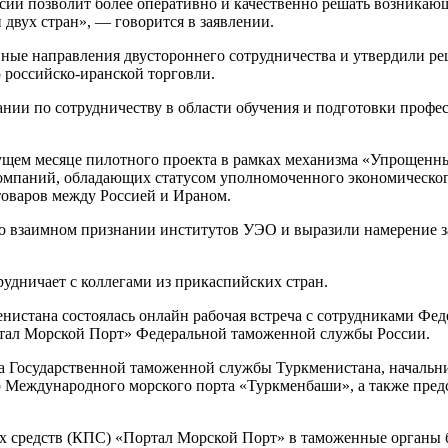
ии позволит более оперативно и качественно решать возникающи
двух стран», — говорится в заявлении.
ные направления двустороннего сотрудничества и утвердили ре
российско-иранской торговли.
ии по сотрудничеству в области обучения и подготовки профес
кущем месяце пилотного проекта в рамках механизма «Упрощен
компаний, обладающих статусом уполномоченного экономическо
оваров между Россией и Ираном.
о взаимном признании институтов УЭО и выразили намерение з
удничает с коллегами из прикаспийских стран.
енистана состоялась онлайн рабочая встреча с сотрудниками Ф
тал Морской Порт» Федеральной таможенной службы России.
та Государственной таможенной службы Туркменистана, начальн
 Международного морского порта «Туркменбаши», а также пред
х средств (КПС) «Портал Морской Порт» в таможенные органы б