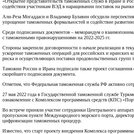
«Открытие представительств таможенных служб в Иране и Росс
содействия участникам ВЭД в наращивании поставок на рынки 
Али-Реза Могаддаси и Владимир Булавин обсудили перспектив
упрощение таможенных формальностей и содействие развитию 
Среди подписанных документов – меморандум о взаимопониман
с таможенными правонарушениями на 2022-2025 гг.
Стороны закрепили договоренности о начале реализации в те
ускорение таможенных операций для российских и иранских 
риска и осуществляющих поставки продовольственных групп т
Таможни России и Ирана подписали также проект соглашения 
скорейшего подписания документа.
Отметим, что Федеральная таможенная служба РФ активно сотр
27 мая 2022 года в Государственной таможенной службе Туркм
ознакомление с Комплексом программных средств (КПС) «Пор
Во встрече приняли участие сотрудники Центрального аппара
пропускном пункте Международного морского порта, директор
цифровизации таможенных процедур.
Известно, что старт проекту внедрения Комплекса программны