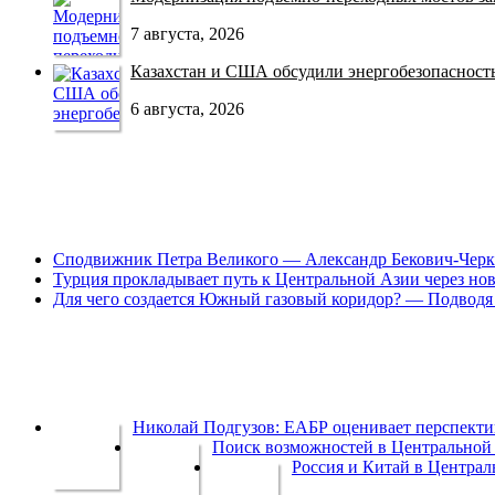
7 августа, 2026
Казахстан и США обсудили энергобезопасность 
6 августа, 2026
Сподвижник Петра Великого — Александр Бекович-Черк
Турция прокладывает путь к Центральной Азии через но
Для чего создается Южный газовый коридор? — Подводя 
Николай Подгузов: ЕАБР оценивает перспек
Поиск возможностей в Центральной 
Россия и Китай в Централ