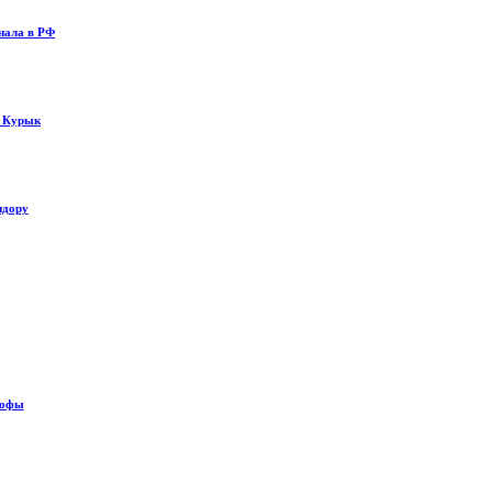
нала в РФ
у Курык
идору
рофы