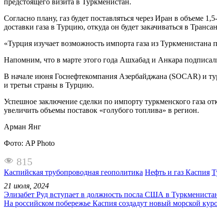
предстоящего визита в Туркменистан.
Согласно плану, газ будет поставляться через Иран в объеме 1
доставки газа в Турцию, откуда он будет закачиваться в Тран
«Турция изучает возможность импорта газа из Туркменистана п
Напомним, что в марте этого года Ашхабад и Анкара подписали
В начале июня Госнефтекомпания Азербайджана (SOCAR) и туре
и третьи страны в Турцию.
Успешное заключение сделки по импорту туркменского газа от
увеличить объемы поставок «голубого топлива» в регион.
Арман Янг
Фото: AP Photo
815
Каспийская трубопроводная геополитика
Нефть и газ Каспия
Т
21 июля, 2024
Элизабет Руд вступает в должность посла США в Туркмениста
На российском побережье Каспия создадут новый морской кур