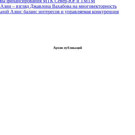
тивы финансирования МТК Север-Юг и ТМТМ
Азии – взгляд Джавлона Вахабова на многовекторность
ьной Азии: баланс интересов и управляемая конкуренция
Архив публикаций