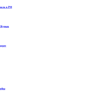
нала в РФ
у Курык
идору
рофы