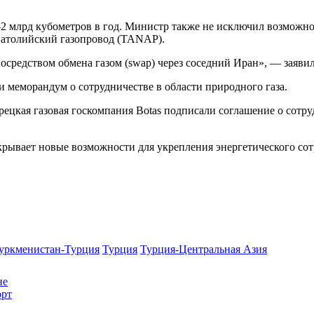
,5-2 млрд кубометров в год. Министр также не исключил возможн
санатолийский газопровод (TANAP).
осредством обмена газом (swap) через соседний Иран», — заявил
 меморандум о сотрудничестве в области природного газа.
цкая газовая госкомпания Botas подписали соглашение о сотруд
крывает новые возможности для укрепления энергетического со
уркменистан-Турция
Турция
Турция-Центральная Азия
не
орт