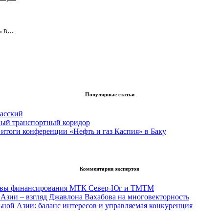
в...
Популярные статьи
асский
вый транспортный коридор
итоги конференции «Нефть и газ Каспия» в Баку
Комментарии экспертов
тивы финансирования МТК Север-Юг и ТМТМ
Азии – взгляд Джавлона Вахабова на многовекторность
ьной Азии: баланс интересов и управляемая конкуренция