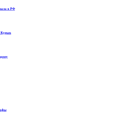
нала в РФ
у Курык
идору
рофы