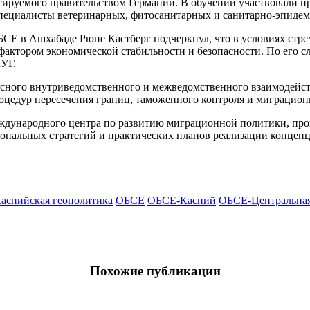
сируемого правительством Германии. В обучении участвовали 
 специалисты ветеринарных, фитосанитарных и санитарно-эпиде
СЕ в Ашхабаде Рюне Кастберг подчеркнул, что в условиях стр
актором экономической стабильности и безопасности. По его с
УГ.
есного внутриведомственного и межведомственного взаимодейс
оцедур пересечения границ, таможенного контроля и миграцион
ждународного центра по развитию миграционной политики, п
ональных стратегий и практических планов реализации концепц
аспийская геополитика
ОБСЕ
ОБСЕ-Каспий
ОБСЕ-Центральная
Похожие публикации