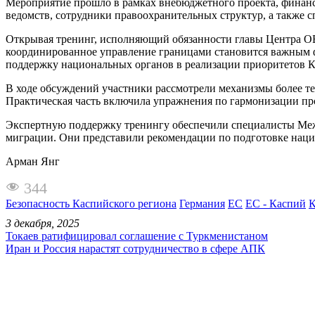
Мероприятие прошло в рамках внебюджетного проекта, финан
ведомств, сотрудники правоохранительных структур, а также
Открывая тренинг, исполняющий обязанности главы Центра ОБ
координированное управление границами становится важным ф
поддержку национальных органов в реализации приоритетов К
В ходе обсуждений участники рассмотрели механизмы более т
Практическая часть включила упражнения по гармонизации пр
Экспертную поддержку тренингу обеспечили специалисты Ме
миграции. Они представили рекомендации по подготовке наци
Арман Янг
344
Безопасность Каспийского региона
Германия
ЕС
ЕС - Каспий
К
3 декабря, 2025
Токаев ратифицировал соглашение с Туркменистаном
Иран и Россия нарастят сотрудничество в сфере АПК