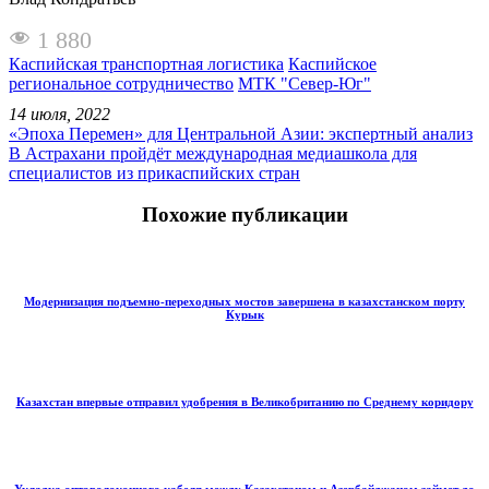
1 880
Каспийская транспортная логистика
Каспийское
региональное сотрудничество
МТК "Север-Юг"
14 июля, 2022
«Эпоха Перемен» для Центральной Азии: экспертный анализ
В Астрахани пройдёт международная медиашкола для
специалистов из прикаспийских стран
Похожие публикации
Модернизация подъемно-переходных мостов завершена в казахстанском порту
Курык
Казахстан впервые отправил удобрения в Великобританию по Среднему коридору
Укладка оптоволоконного кабеля между Казахстаном и Азербайджаном займет до