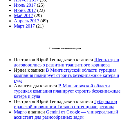
Июль 2017
(25)
Июнь 2017
(22)
Май 2017
(29)
Апрель 2017
(49)
Март 2017
(21)
Свежие комментарии
Пестриков Юрий Геннадьевич
к записи
Шесть стран
договорились о развитии транзитного коридора
Ириеа
к записи
В Мангистауской области турецкая
компания планирует строить безэкипажные катера и
суда
Амангельды
к записи
В Мангистауской области
турецкая компания планирует строить безэкипажные
катера и суда
Пестриков Юрий Геннадьевич
к записи
Губернатор
иранской провинции Гилян о потенциале региона
Марго
к записи
Gemini от Google — универсальный
ассистент для разнообразных задач