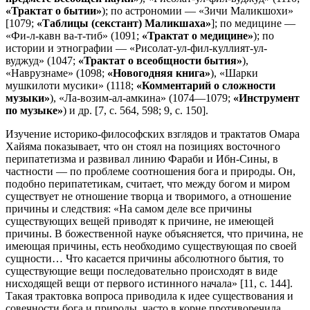
«Трактат о бытии»
); по астрономии — «Зичи Маликшохи»
[1079;
«Таблицы (секстант) Маликшаха»
]; по медицине —
«Фи-л-кавн ва-т-тиб» (1091;
«Трактат о медицине»
); по
истории и этнографии — «Рисолат-ул-фил-куллият-ул-
вуджуд» (1047;
«Трактат о всеобщности бытия»
),
«Наврузнаме» (1098;
«Новогодняя книга»
), «Шарки
мушкилоти мусики» (1118;
«Комментарий о сложности
музыки»
), «Ла-возим-ал-амкина» (1074—1079;
«Инструмент
по музыке»
) и др. [7, с. 564, 598; 9, с. 150].
Изучение историко-философских взглядов и трактатов Омара
Хайяма показывает, что он стоял на позициях восточного
перипатетизма и развивал линию Фараби и Ибн-Сины, в
частности — по проблеме соотношения бога и природы. Он,
подобно перипатетикам, считает, что между богом и миром
существует не отношение творца и творимого, а отношение
причины и следствия: «На самом деле все причины
существующих вещей приводят к причине, не имеющей
причины. В божественной науке объясняется, что причина, не
имеющая причины, есть необходимо существующая по своей
сущности… Что касается причины абсолютного бытия, то
существующие вещи последовательно происходят в виде
нисходящей вещи от первого истинного начала» [11, с. 144].
Такая трактовка вопроса приводила к идее существования и
совечности бога и природы, часто в корне противоречила