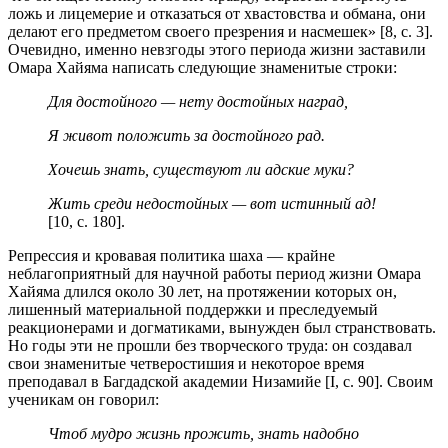
ложь и лицемерие и отказаться от хвастовства и обмана, они
делают его предметом своего презрения и насмешек» [8, с. 3].
Очевидно, именно невзгоды этого периода жизни заставили
Омара Хайяма написать следующие знаменитые строки:
Для достойного — нету достойных наград,
Я живот положить за достойного рад.
Хочешь знать, существуют ли адские муки?
Жить среди недостойных — вот истинный ад!
[10, с. 180].
Репрессия и кровавая политика шаха — крайне
неблагоприятный для научной работы период жизни Омара
Хайяма длился около 30 лет, на протяжении которых он,
лишенный материальной поддержки и преследуемый
реакционерами и догматиками, вынужден был странствовать.
Но годы эти не прошли без творческого труда: он создавал
свои знаменитые четверостишия и некоторое время
преподавал в Багдадской академии Низамийе [I, с. 90]. Своим
ученикам он говорил:
Чтоб мудро жизнь прожить, знать надобно