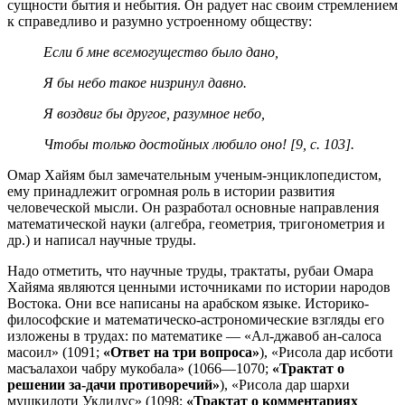
сущности бытия и небытия. Он радует нас своим стремлением
к справедливо и разумно устроенному обществу:
Если б мне всемогущество было дано,
Я бы небо такое низринул давно.
Я воздвиг бы другое, разумное небо,
Чтобы только достойных любило оно! [9, с. 103].
Омар Хайям был замечательным ученым-энциклопедистом,
ему принадлежит огромная роль в истории развития
человеческой мысли. Он разработал основные направления
математической науки (алгебра, геометрия, тригонометрия и
др.) и написал научные труды.
Надо отметить, что научные труды, трактаты, рубаи Омара
Хайяма являются ценными источниками по истории народов
Востока. Они все написаны на арабском языке. Историко-
философские и математическо-астрономические взгляды его
изложены в трудах: по математике — «Ал-джавоб ан-салоса
масоил» (1091;
«Ответ на три вопроса»
), «Рисола дар исботи
масъалахои чабру мукобала» (1066—1070;
«Трактат о
решении за-дачи противоречий»
), «Рисола дар шархи
мушкилоти Уклидус» (1098;
«Трактат о комментариях