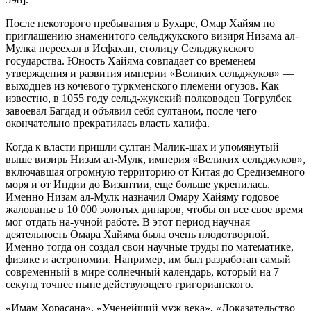
После некоторого пребывания в Бухаре, Омар Хайям по
приглашению знаменитого сельджукского визиря Низама ал-
Мулка переехал в Исфахан, столицу Сельджукского
государства. Юность Хайяма совпадает со временем
утверждения и развития империи «Великих сельджуков» —
выходцев из кочевого туркменского племени огузов. Как
известно, в 1055 году сельд-жукский полководец Тогрулбек
завоевал Багдад и объявил себя султаном, после чего
окончательно прекратилась власть халифа.
Когда к власти пришли султан Малик-шах и упомянутый
выше визирь Низам ал-Мулк, империя «Великих сельджуков»,
включавшая огромную территорию от Китая до Средиземного
моря и от Индии до Византии, еще больше укрепилась.
Именно Низам ал-Мулк назначил Омару Хайяму годовое
жалованье в 10 000 золотых динаров, чтобы он все свое время
мог отдать на-учной работе. В этот период научная
деятельность Омара Хайяма была очень плодотворной.
Именно тогда он создал свои научные труды по математике,
физике и астрономии. Например, им был разработан самый
современный в мире солнечный календарь, который на 7
секунд точнее ныне действующего григорианского.
«Имам Хорасана», «Ученейший муж века», «Доказательство