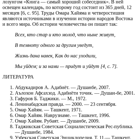
лозунгом «Книга — самый хороший собеседник». В ней
освещен календарь, по которому год состоит из 365 дней, 12
месяцев [6, с. 95]. Труды Омара Хайяма и четверостишия
являются источниками в изучении истории народов Востока
и всего мира. Об истории человечества он пишет так:
Всех, кто стар и кто молод, что ныне живут,
В темноту одного за другим уведут,
Жизнь дана навек, Как до нас уходили,
Мы уйдем; и за нами — придут и уйдут [4, с. 7].
ЛИТЕРАТУРА
Абдукадиров А. Адабиёт. — Душанбе, 2007.
Аълохон Афсахзод. Адабиёти точик. — Душан-бе, 2001.
Гафуров Б. Таджики. — М., 1972.
Ленинабадская правда. — 2000. — 23 сентября.
Омар Хайям. — Ташкент, 1971.
Омар Хайям. Наврузнаме. — Ташкент, 1996.
Омар Хайям. Рубаят. — Душанбе, 2009.
Таджикская Советская Социалистическая Рес-публика.
— Душанбе, 1984.
Узбекская Советская Энциклопедия. Т. 11.— Ташкент,