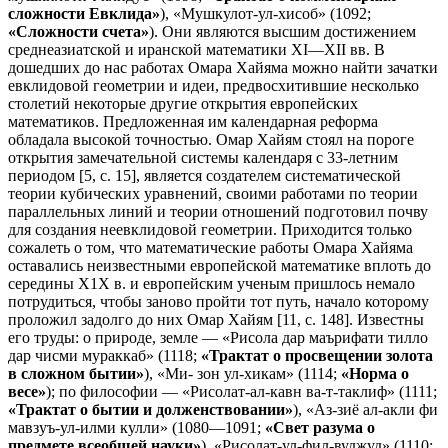
сложности Евклида»
), «Мушкулот-ул-хисоб» (1092;
«Сложности счета»
). Они являются высшим достижением
среднеазиатской и иранской математики ХI—ХII вв. В
дошедших до нас работах Омара Хайяма можно найти зачатки
евклидовой геометрии и идеи, предвосхитившие несколько
столетий некоторые другие открытия европейских
математиков. Предложенная им календарная реформа
обладала высокой точностью. Омар Хайям стоял на пороге
открытия замечательной системы календаря с 33-летним
периодом [5, с. 15], является создателем систематической
теории кубических уравнений, своими работами по теории
параллельных линий и теории отношений подготовил почву
для создания неевклидовой геометрии. Приходится только
сожалеть о том, что математические работы Омара Хайяма
оставались неизвестными европейской математике вплоть до
середины Х1Х в. и европейским ученым пришлось немало
потрудиться, чтобы заново пройти тот путь, начало которому
проложил задолго до них Омар Хайям [11, с. 148]. Известны
его труды: о природе, земле — «Рисола дар маърифати тилло
дар чисми мураккаб» (1118;
«Трактат о просвещении золота
в сложном бытии»
), «Ми- зон ул-хикам» (1114;
«Норма о
весе»
); по философии — «Рисолат-ал-кавн ва-т-таклиф» (1111;
«Трактат о бытии и долженствовании»
), «Аз-зиё ал-акли фи
мавзуъ-ул-илми кулли» (1080—1091;
«Свет разума о
предмете всеобщей науки»
), «Рисолат-ул-фил-вуджуд» (1110;