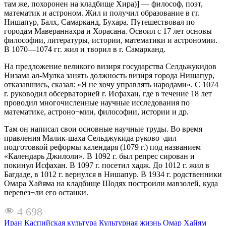
там же, похоронен на кладбище Хира)] — философ, поэт,
математик и астроном. Жил и получил образование в гг.
Нишапур, Балх, Самарканд, Бухара. Путешествовал по
городам Мавераннахра и Хорасана. Освоил с 17 лет основы
философии, литературы, истории, математики и астрономии.
В 1070—1074 гг. жил и творил в г. Самарканд.
На предложение великого визиря государства Селдьжукидов
Низама ал-Мулка занять должность визиря города Нишапур,
отказавшись, сказал: «Я не хочу управлять народами». С 1074
г. руководил обсерваторией г. Исфахан, где в течение 18 лет
проводил многочисленные научные исследования по
математике, астроно¬мии, философии, истории и др.
Там он написал свои основные научные труды. Во время
правления Малик-шаха Сельджукида руково¬дил
подготовкой реформы календаря (1079 г.) под названием
«Календарь Джилоли». В 1092 г. был репрес сирован и
покинул Исфахан. В 1097 г. посетил хадж. До 1012 г. жил в
Багдаде, в 1012 г. вернулся в Нишапур. В 1934 г. родственники
Омара Хайяма на кладбище Шодях построили мавзолей, куда
перевез¬ли его останки.
4 698
Иран
Каспийская культура
Культурная жизнь
Омар Хайям