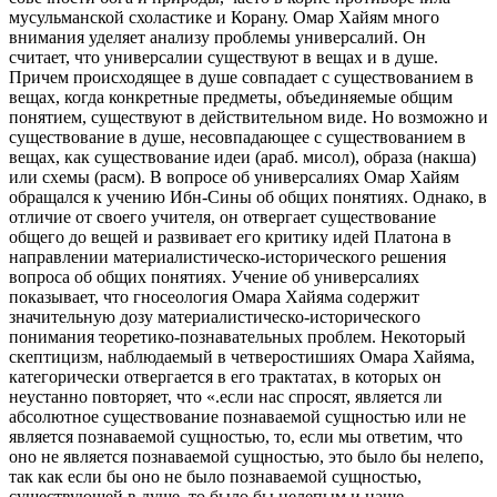
мусульманской схоластике и Корану. Омар Хайям много
внимания уделяет анализу проблемы универсалий. Он
считает, что универсалии существуют в вещах и в душе.
Причем происходящее в душе совпадает с существованием в
вещах, когда конкретные предметы, объединяемые общим
понятием, существуют в действительном виде. Но возможно и
существование в душе, несовпадающее с существованием в
вещах, как существование идеи (араб. мисол), образа (накша)
или схемы (расм). В вопросе об универсалиях Омар Хайям
обращался к учению Ибн-Сины об общих понятиях. Однако, в
отличие от своего учителя, он отвергает существование
общего до вещей и развивает его критику идей Платона в
направлении материалистическо-исторического решения
вопроса об общих понятиях. Учение об универсалиях
показывает, что гносеология Омара Хайяма содержит
значительную дозу материалистическо-исторического
понимания теоретико-познавательных проблем. Некоторый
скептицизм, наблюдаемый в четверостишиях Омара Хайяма,
категорически отвергается в его трактатах, в которых он
неустанно повторяет, что «.если нас спросят, является ли
абсолютное существование познаваемой сущностью или не
является познаваемой сущностью, то, если мы ответим, что
оно не является познаваемой сущностью, это было бы нелепо,
так как если бы оно не было познаваемой сущностью,
существующей в душе, то было бы нелепым и наше