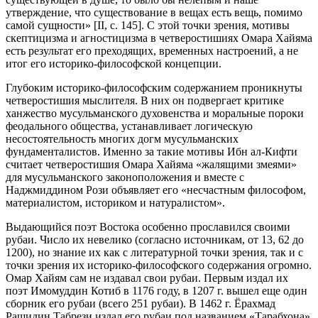
утверждение, что существование в вещах есть вещь, помимо
самой сущности» [II, с. 145]. С этой точки зрения, мотивы
скептицизма и агностицизма в четверостишиях Омара Хайяма
есть результат его преходящих, временных настроений, а не
итог его историко-философской концепции.
Глубоким историко-философским содержанием проникнуты
четверостишия мыслителя. В них он подвергает критике
ханжество мусульманского духовенства и моральные пороки
феодального общества, устанавливает логическую
несостоятельность многих догм мусульманских
фундаменталистов. Именно за такие мотивы Ибн ал-Кифти
считает четверостишия Омара Хайяма «жалящими змеями»
для мусульманского законоположения и вместе с
Наджмиддином Рози объявляет его «несчастным философом,
материалистом, историком и натуралистом».
Выдающийся поэт Востока особенно прославился своими
рубаи. Число их невелико (согласно источникам, от 13, 62 до
1200), но знание их как с литературной точки зрения, так и с
точки зрения их историко-философского содержания огромно.
Омар Хайям сам не издавал свои рубаи. Первым издал их
поэт Имомуддин Котиб в 1176 году, в 1207 г. вышел еще один
сборник его рубаи (всего 251 рубаи). В 1462 г. Ёрахмад
Рашидин Табрези издал его рубаи под названием «Тарабхона»