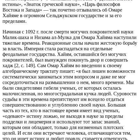
истины», «Знаток греческой науки», «Царь философов
Востока и Запада» — так почетно отзывались об Омаре
Хайяме в огромном Сельджукском государстве и за его
пределами.
Начиная с 1092 г. после смерти могучих покровителей науки
Малик-шаха и Низама ал-Мулка для Омара Хайяма наступили
тяжелые времена. Реакционные силы начали жестокую борьбу
за власть. Империя стала распадаться на отдельные
феодальные государства. Хайям, оставшийся без могучих
покровителей, был вынужден покинуть двор и совершить
хадж [2, с. 149]. Сам Омар Хайям во введении к своему
алгебраическому трактату пишет: «я был лишен возможности
систематически заниматься этим вопросом и даже не мог
сосредоточиться на размышлении о нем, много времени. Мы
были свидетелями гибели ученых, от которых осталась
малочисленная, но многострадальная кучка людей. Суровости
судьбы в эти времена препятствуют им всецело отдаться
совершенствованию и углублению своей науки. Большая
часть из тех, кто в настоящее время имеет вид ученых,
«одевают» истину ложью, не выходя в науке за пределы
подделки и лицемерия и используют тот запас знаний,
которым они обладают, только для низменных плотских
целей. И если они встречают человека, отличающегося тем,
что он ищет истину и любит правду, старается отвергнуть