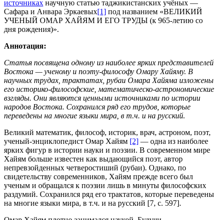
источниках
научную статью таджикистанских учёных —
Сафара и Анвара Эркаевых
[1]
под названием «ВЕЛИКИЙ
УЧЕНЫЙ ОМАР ХАЙЯМ И ЕГО ТРУДЫ (к 965-летию со
дня рождения)».
Аннотация:
Статья посвящена одному из наиболее ярких представителей
Востока — ученому и поэту-философу Омару Хайяму. В
научных трудах, трактатах, рубаи Омара Хайяма изложены
его историко-философские, математическо-астрономические
взгляды. Они являются ценными источниками по истории
народов Востока. Сохранился ряд его трудов, которые
переведены на многие языки мира, в т.ч. и на русский.
Великий математик, философ, историк, врач, астроном, поэт,
ученый-энциклопедист Омар Хайям
[2]
— одна из наиболее
ярких фигур в ис­тории науки и поэзии. В современном мире
Ха­йям больше известен как выдающийся поэт, ав­тор
непревзойденных четверостиший (рубаи). Однако, по
свидетельству современников, Хайям прежде всего был
ученым и обращался к по­эзии лишь в минуты философских
раздумий. Сохранился ряд его трактатов, которые переве­дены
на многие языки мира, в т.ч. и на русский [7, с. 597].
Омар Хайям плотно занимался наукой. Будучи