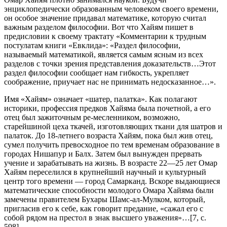
энциклопедически образованным человеком своего времени,
он особое значение придавал математике, которую считал
важным разделом философии. Вот что Хайям пишет в
предисловии к своему трактату «Комментарии к трудным
постулатам книги «Евклида»: «Раздел философии,
называемый математикой, является самым ясным из всех
разделов с точки зрения представления доказательств…Этот
раздел философии сообщает нам гибкость, укрепляет
соображение, приучает нас не принимать недосказанное…».
Имя «Хайям» означает «шатер, палатка». Как полагают
историки, профессия предков Хайяма была почетной, а его
отец был зажиточным ре-месленником, возможно,
старейшиной цеха ткачей, изготовляющих ткани для шатров и
палаток. До 18-летнего возраста Хайям, пока был жив отец,
сумел получить превосходное по тем временам образование в
городах Нишапур и Балх. Затем был вынужден прервать
учение и зарабатывать на жизнь. В возрасте 22—25 лет Омар
Хайям переселился в крупнейший научный и культурный
центр того времени — город Самарканд. Вскоре выдающиеся
математические способности молодого Омара Хайяма были
замечены правителем Бухары Шамс-ал-Мулком, который,
пригласив его к себе, как говорит предание, «сажал его с
собой рядом на престол в знак высшего уважения»…[7, с.
598].