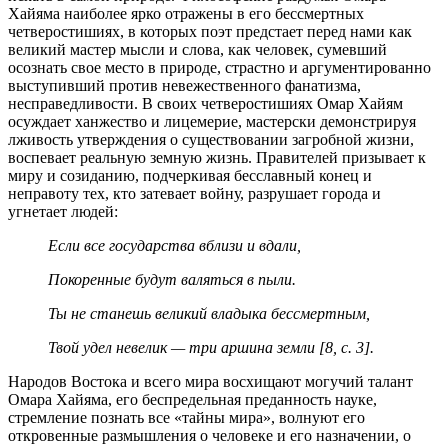
Хайяма наиболее ярко отражены в его бессмертных
четверостишиях, в которых поэт предстает перед нами как
великий мастер мысли и слова, как человек, сумевший
осознать свое место в природе, страстно и аргументированно
выступивший против невежественного фанатизма,
несправедливости. В своих четверостишиях Омар Хайям
осуждает ханжество и лицемерие, мастерски демонстрируя
лживость утверждения о существовании загробной жизни,
воспевает реальную земную жизнь. Правителей призывает к
миру и созиданию, подчеркивая бесславный конец и
неправоту тех, кто затевает войну, разрушает города и
угнетает людей:
Если все государства вблизи и вдали,
Покоренные будут валяться в пыли.
Ты не станешь великий владыка бессмертным,
Твой удел невелик — три аршина земли [8, с. 3].
Народов Востока и всего мира восхищают могучий талант
Омара Хайяма, его беспредельная преданность науке,
стремление познать все «тайны мира», волнуют его
откровенные размышления о человеке и его назначении, о