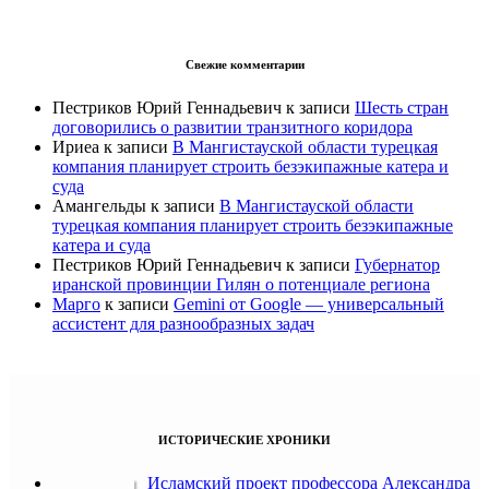
Свежие комментарии
Пестриков Юрий Геннадьевич
к записи
Шесть стран
договорились о развитии транзитного коридора
Ириеа
к записи
В Мангистауской области турецкая
компания планирует строить безэкипажные катера и
суда
Амангельды
к записи
В Мангистауской области
турецкая компания планирует строить безэкипажные
катера и суда
Пестриков Юрий Геннадьевич
к записи
Губернатор
иранской провинции Гилян о потенциале региона
Марго
к записи
Gemini от Google — универсальный
ассистент для разнообразных задач
ИСТОРИЧЕСКИЕ ХРОНИКИ
Исламский проект профессора Александра