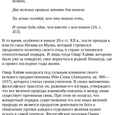
немало,
Два важных правила запомни для начала:
Ты лучше голодай, чем что попало есть,
И лучше будь один, чем вместе с кем попало
[10, с.
453].
В то время, особенно в начале 20-х гг. XII в., после прихода к
власти сына Низама ал-Мулка, который стремился
продолжить политику своего отца, в стране установился
относительный порядок. И лишь тогда Омар Хайям, которому
было уже за семьдесят, смог вернуться в родной Нишапур, где
и провел последние годы жизни.
Омар Хайям находился под сильным влиянием своего
великого предшественника Ибн-Сины (Авиценна, ок. 980—
1037), которого считал своим учителем. В своих математико-
философских трактатах он, развивая его взгляды, утверждает,
что все явления природы взаимообусловлены и между ними
существует причинная связь. При этом он полагал, что
конкретный порядок существования тех или иных явлений
природы не является продуктом деятельности бога и
объяснение причин каждого отдельного явления нужно
искать в самой природе. Философские раздумья Омара