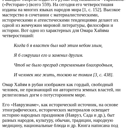
(«Ресторан») (всего 559). На сегодня его четверостишия
изданы на многих языках народов мира [1, с. 152]. Высокое
мастерство в сочетании с материалистическими,
историческими и атеистическими тенденциями делают их
одной из жемчужин мировой литературы, философии и
истории. Вот одно из характерных для Омара Хайяма
четверостиший:
Когда б я властен был над этим небом злым,
Я б сокрушил его и заменил другим.
Чтоб не было преград стремленьям благородным,
И человек мог жить, тоскою не томим [3, с. 438].
Омар Хайям в рубаи изображен как гордый, свободный
человек, не признающий ни авторитета земных властей, ни
религиозных догм о потустороннем мире.
Его «Наврузнаме», как исторический источник, на основе
этнографических, исторических материалов освещает
историю народных праздников (Навруз, Сада и др.), быт
разных народов, культуру, обычаи, традиции, народную
медицину, национальные блюда и др. Книга написана под