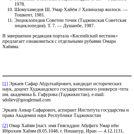
1978.
Шомухамедов Ш. Умар Хайём // Хазиналар жилоси. —
Тошкент, 1981.
Энциклопедия Советии точик (Таджикская Советская
энциклопедия). Т. 7. — Душанбе, 1987.
В завершении редакция портала «Каспийский вестник»
предлагает ознакомиться с отдельными рубаями Омара
Хайяма.
[1]
Эркаев Сафар Абдулхайрович, кандидат исторических
наук, доцент Худжандского государственного универси¬тета
им. академика Б. Гафурова (Таджикистан), e-mail:
sdoliev@googlemail.com
Эркаев Анвар Сафарович, аспирант Института государства и
права Академии наук Республики Таджикистан
[2]
Омар Хайям [наст. имя Гиясиддин Абуфатх Умар ибн
Иброхим Хайям (8.05.1048, г. Нишапур, Иран — 4.12.1131,