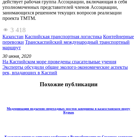
действует рабочая группа Ассоциации, включающая в себя
уполномоченных представителей членов Ассоциации,
занимающихся решением текущих вопросов реализации
проекта ТМТМ.
3 418
Казахстан
Каспийская транспортная логистика
Контейнерные
перевозки
Транскаспийский международный транспортный
маршрут
30 июня, 2020
На Каспийском море проведены спасательные учения
Эксперты обсудили общие эколого-экономические аспекты
рек, впадающих в Каспий
Похожие публикации
Модернизация подъемно-переходных мостов завершена в казахстанском порту
Курык
Казахстан впервые отправил удобрения в Великобританию по Среднему коридору