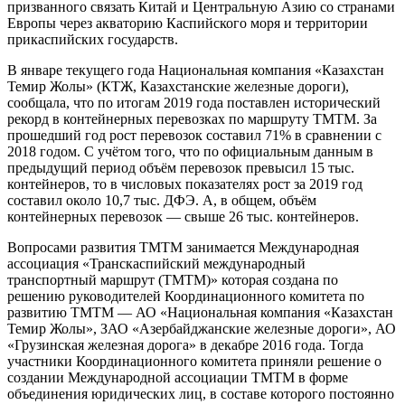
призванного связать Китай и Центральную Азию со странами
Европы через акваторию Каспийского моря и территории
прикаспийских государств.
В январе текущего года Национальная компания «Казахстан
Темир Жолы» (КТЖ, Казахстанские железные дороги),
сообщала, что по итогам 2019 года поставлен исторический
рекорд в контейнерных перевозках по маршруту ТМТМ. За
прошедший год рост перевозок составил 71% в сравнении с
2018 годом. С учётом того, что по официальным данным в
предыдущий период объём перевозок превысил 15 тыс.
контейнеров, то в числовых показателях рост за 2019 год
составил около 10,7 тыс. ДФЭ. А, в общем, объём
контейнерных перевозок — свыше 26 тыс. контейнеров.
Вопросами развития ТМТМ занимается Международная
ассоциация «Транскаспийский международный
транспортный маршрут (ТМТМ)» которая создана по
решению руководителей Координационного комитета по
развитию ТМТМ — АО «Национальная компания «Казахстан
Темир Жолы», ЗАО «Азербайджанские железные дороги», АО
«Грузинская железная дорога» в декабре 2016 года. Тогда
участники Координационного комитета приняли решение о
создании Международной ассоциации ТМТМ в форме
объединения юридических лиц, в составе которого постоянно