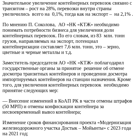
Значительное увеличение контейнерных перевозок связано с
транзитом – рост на 28%, перевозки внутри страны
увеличились всего на 0,1%, тогда как на экспорт – на 2,1% .
По мнению П. Соколова, АО «НК «КТЖ» необходимо
понимать потребности бизнеса для увеличения доли
контейнерных перевозок. По его словам, из 83 млн. тонн
грузов, направляемых на экспорт, потенциал
контейнеризации составляет 7,6 млн. тонн, это – зерно,
цветные и черные металлы и т.д.
Заместитель председателя АО «НК «КТЖ» поблагодарил
государственные органы за принятое решение об отмене
досмотра транзитных контейнеров и проведении досмотра
импортируемых контейнеров на станции назначения. Кроме
того, для увеличения контейнерных перевозок необходимо
принятие следующих мер:
— Внесение изменений в КоАП РК в части отмены штрафов
(50 МРП) и отмены конфискации контейнера за
несвоевременный вывоз контейнера;
Изменение сроков финансирования проекта «Модернизация
железнодорожного участка Достык – Мойынты» с 2023 года
на 2021 год;