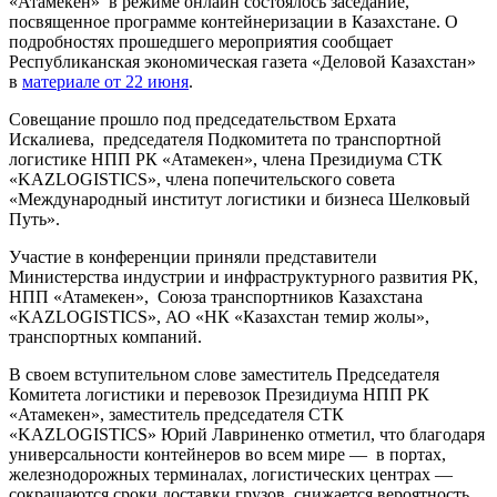
«Атамекен» в режиме онлайн состоялось заседание,
посвященное программе контейнеризации в Казахстане. О
подробностях прошедшего мероприятия сообщает
Республиканская экономическая газета «Деловой Казахстан»
в
материале от 22 июня
.
Совещание прошло под председательством Ерхата
Искалиева, председателя Подкомитета по транспортной
логистике НПП РК «Атамекен», члена Президиума СТК
«KAZLOGISTICS», члена попечительского совета
«Международный институт логистики и бизнеса Шелковый
Путь».
Участие в конференции приняли представители
Министерства индустрии и инфраструктурного развития РК,
НПП «Атамекен», Союза транспортников Казахстана
«KAZLOGISTICS», АО «НК «Казахстан темир жолы»,
транспортных компаний.
В своем вступительном слове заместитель Председателя
Комитета логистики и перевозок Президиума НПП РК
«Атамекен», заместитель председателя СТК
«KAZLOGISTICS» Юрий Лавриненко отметил, что благодаря
универсальности контейнеров во всем мире — в портах,
железнодорожных терминалах, логистических центрах —
сокращаются сроки доставки грузов, снижается вероятность