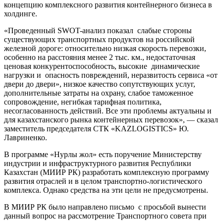
концепцию комплексного развития контейнерного бизнеса в
холдинге.
«Проведенный SWOT-анализ показал слабые стороны
существующих транспортных продуктов на российской
железной дороге: относительно низкая скорость перевозки,
особенно на расстояния менее 2 тыс. км., недостаточная
ценовая конкурентоспособность, высокие динамические
нагрузки и опасность повреждений, неразвитость сервиса «от
двери до двери», низкое качество сопутствующих услуг,
дополнительные затраты на охрану, слабое таможенное
сопровождение, негибкая тарифная политика,
несогласованность действий. Все эти проблемы актуальны и
для казахстанского рынка контейнерных перевозок», — сказал
заместитель председателя СТК «KAZLOGISTICS» Ю.
Лавриненко.
В программе «Нурлы жол» есть поручение Министерству
индустрии и инфраструктурного развития Республики
Казахстан (МИИР РК) разработать комплексную программу
развития отраслей и в целом транспортно-логистического
комплекса. Однако средства на эти цели не предусмотрены.
В МИИР РК было направлено письмо с просьбой вынести
данный вопрос на рассмотрение Транспортного совета при