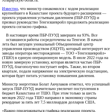
Атыраускую область.
Известно
, что министр ознакомился с ходом реализации
крупнейшего в Казахстане проекта будущего расширения —
проекта управления устьевым давлением (ПБР-ПУУД) и
призвал руководство Тенгизшевройл продолжить реализацию
проекта согласно графика.
В настоящее время ПБР-ПУУД завершен на 93%. Все
оставшиеся работы сосредоточены на Тенгизе. В начале
лета был запущен уникальный Объединенный центр
управления производством (ОЦУП), который интегрирует все
заводы оператора месторождения — ТОО «Тенгизшевройл»
(ТШО) в единую операционную модель. В июле 2022 года на
новую замерную установку, которая является частью ПБР-
ПУУД, благополучно поступает нефть. Также, во втором
квартале, подали напряжение на электрическую подстанцию,
которая будет питать установку повышения давления.
Министр энергетики Болат Акчулаков отметил, что успешный
запуск ПБР-ПУУД значительно увеличит поступления в
бюджет Казахстана от ТШО. При этом только за шесть
месяцев 2022 года ТШО направил в экономику страны
рекордные за пять лет 7,5 миллиардов долларов США.
«Важно придерживаться графика реализации проекта,