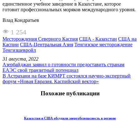
единственное учебное заведение в Казахстане, которое
готовит профессиональных моряков международного уровня.
Влад Кондратьев
1 254
Месторождения Северного Каспия
США - Казахстан
США на
Каспии
США-Центральная Азия
Тенгизское месторождение
Тенгизшевройл
31 августа, 2022
Азербайджан заявил о готовности предоставить странам
ЕАЭС свой транзитный потенциал
В Астрахани на базе КИМРТ состоялся научно-экспертный
форум «Новая Евразия. Каспийский вектор»
Похожие публикации
Казахстан и США обсудили энергобезопасность в регионе