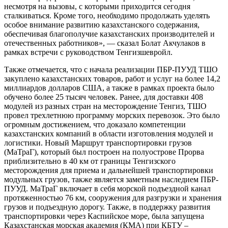
несмотря на вызовы, с которыми приходится сегодня
сталкиваться. Кроме того, необходимо продолжать уделять
особое внимание развитию казахстанского содержания,
обеспечивая благополучие казахстанских производителей и
отечественных работников», — сказал Болат Акчулаков в
рамках встречи с руководством Тенгизшевройл.
Также отмечается, что с начала реализации ПБР-ПУУД ТШО
закуплено казахстанских товаров, работ и услуг на более 14,2
миллиардов долларов США, а также в рамках проекта было
обучено более 25 тысяч человек. Ранее, для доставки 408
модулей из разных стран на месторождение Тенгиз, ТШО
провел трехлетнюю программу морских перевозок. Это было
огромным достижением, что доказало компетенции
казахстанских компаний в области изготовления модулей и
логистики. Новый Маршрут транспортировки грузов
(МаТраГ), который был построен на полуострове Прорва
приблизительно в 40 км от границы Тенгизского
месторождения для приема и дальнейшей транспортировки
модульных грузов, также является заметным наследием ПБР-
ПУУД. МаТраГ включает в себя морской подъездной канал
протяженностью 76 км, сооружения для разгрузки и хранения
грузов и подъездную дорогу. Также, в поддержку развития
транспортировки через Каспийское море, была запущена
Казахстанская морская академия (КМА) при КБТУ –