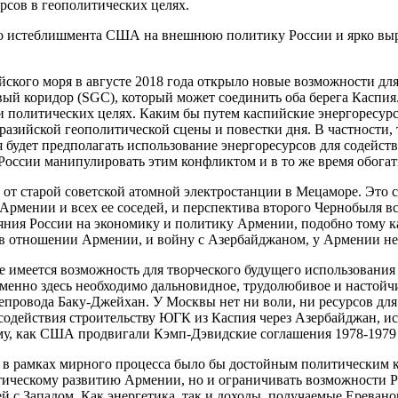
рсов в геополитических целях.
ого истеблишмента США на внешнюю политику России и ярко выр
кого моря в августе 2018 года открыло новые возможности для 
 коридор (SGC), который может соединить оба берега Каспия. 
 и политических целях. Каким бы путем каспийские энергоресурс
азийской геополитической сцены и повестки дня. В частности, 
ая будет предполагать использование энергоресурсов для содей
 России манипулировать этим конфликтом и в то же время обога
т старой советской атомной электростанции в Мецаморе. Это ст
Армении и всех ее соседей, и перспектива второго Чернобыля вс
ияния России на экономику и политику Армении, подобно тому к
 в отношении Армении, и войну с Азербайджаном, у Армении нет
 имеется возможность для творческого будущего использования 
Именно здесь необходимо дальновидное, трудолюбивое и настойчи
епровода Баку-Джейхан. У Москвы нет ни воли, ни ресурсов для
содействия строительству ЮГК из Каспия через Азербайджан, ис
му, как США продвигали Кэмп-Дэвидские соглашения 1978-1979 
 в рамках мирного процесса было бы достойным политическим к
тическому развитию Армении, но и ограничивать возможности Р
с Западом. Как энергетика, так и доходы, получаемые Ереваном