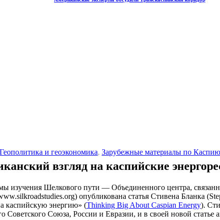
Геополитика и геоэкономика
,
Зарубежные материалы по Каспи
канский взгляд на каспийские энергор
ммы изучения Шелкового пути — Объединенного центра, связан
ww.silkroadstudies.org) опубликована статья Стивена Бланка (St
на каспийскую энергию» (
Thinking Big About Caspian Energy
). Ст
 Советского Союза, России и Евразии, и в своей новой статье 