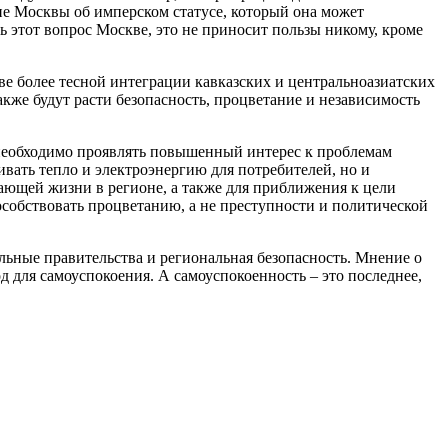
е Москвы об имперском статусе, который она может
ь этот вопрос Москве, это не приносит пользы никому, кроме
ве более тесной интеграции кавказских и центральноазиатских
акже будут расти безопасность, процветание и независимость
 необходимо проявлять повышенный интерес к проблемам
вать тепло и электроэнергию для потребителей, но и
тающей жизни в регионе, а также для приближения к цели
особствовать процветанию, а не преступности и политической
альные правительства и региональная безопасность. Мнение о
д для самоуспокоения. А самоуспокоенность – это последнее,