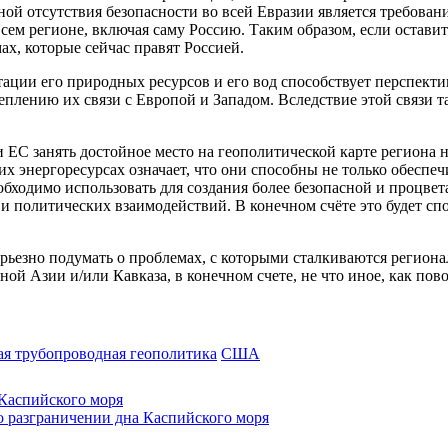
 отсутствия безопасности во всей Евразии является требовани
сем регионе, включая саму Россию. Таким образом, если оставит
ах, которые сейчас правят Россией.
ации его природных ресурсов и его вод способствует перспекти
еплению их связи с Европой и Западом. Вследствие этой связи т
 ЕС занять достойное место на геополитической карте региона
 энергоресурсах означает, что они способны не только обеспечи
обходимо использовать для создания более безопасной и процве
и политических взаимодействий. В конечном счёте это будет сп
серьезно подумать о проблемах, с которыми сталкиваются регион
ой Азии и/или Кавказа, в конечном счете, не что иное, как пово
я трубопроводная геополитика
США
Каспийского моря
о разграничении дна Каспийского моря