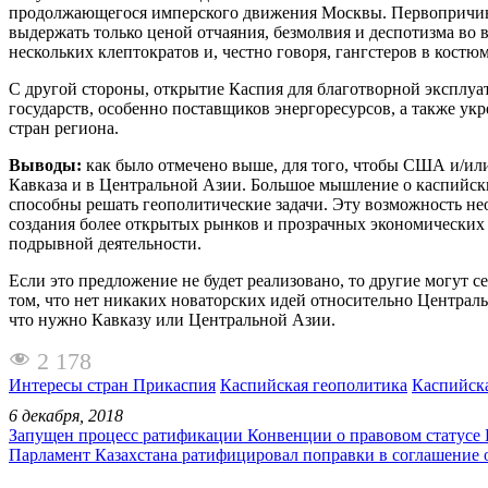
продолжающегося имперского движения Москвы. Первопричиной
выдержать только ценой отчаяния, безмолвия и деспотизма во в
нескольких клептократов и, честно говоря, гангстеров в костюм
С другой стороны, открытие Каспия для благотворной эксплуат
государств, особенно поставщиков энергоресурсов, а также укр
стран региона.
Выводы:
как было отмечено выше, для того, чтобы США и/или
Кавказа и в Центральной Азии. Большое мышление о каспийских
способны решать геополитические задачи. Эту возможность не
создания более открытых рынков и прозрачных экономических 
подрывной деятельности.
Если это предложение не будет реализовано, то другие могут 
том, что нет никаких новаторских идей относительно Центральн
что нужно Кавказу или Центральной Азии.
2 178
Интересы стран Прикаспия
Каспийская геополитика
Каспийска
6 декабря, 2018
Запущен процесс ратификации Конвенции о правовом статусе 
Парламент Казахстана ратифицировал поправки в соглашение 