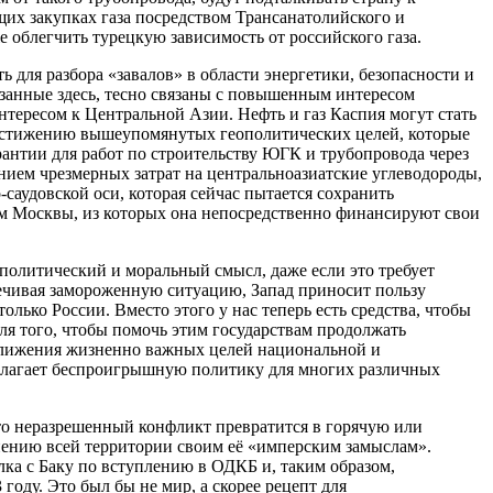
щих закупках газа посредством Трансанатолийского и
 облегчить турецкую зависимость от российского газа.
для разбора «завалов» в области энергетики, безопасности и
занные здесь, тесно связаны с повышенным интересом
ересом к Центральной Азии. Нефть и газ Каспия могут стать
достижению вышеупомянутых геополитических целей, которые
рантии для работ по строительству ЮГК и трубопровода через
ением чрезмерных затрат на центральноазиатские углеводороды,
аудовской оси, которая сейчас пытается сохранить
ам Москвы, из которых она непосредственно финансируют свои
олитический и моральный смысл, даже если это требует
вечивая замороженную ситуацию, Запад приносит пользу
ько России. Вместо этого у нас теперь есть средства, чтобы
ля того, чтобы помочь этим государствам продолжать
сближения жизненно важных целей национальной и
едлагает беспроигрышную политику для многих различных
что неразрешенный конфликт превратится в горячую или
инению всей территории своим её «имперским замыслам».
лка с Баку по вступлению в ОДКБ и, таким образом,
оду. Это был бы не мир, а скорее рецепт для