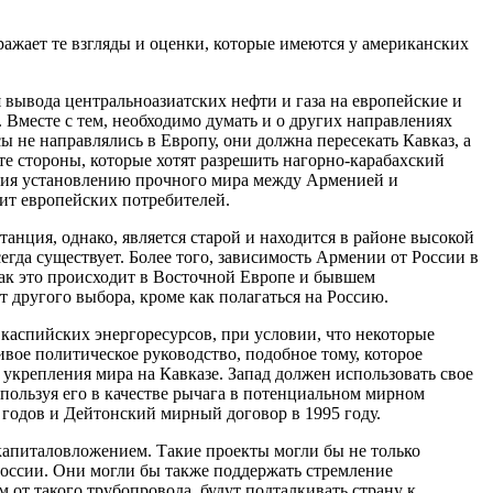
ажает те взгляды и оценки, которые имеются у американских
вывода центральноазиатских нефти и газа на европейские и
Вместе с тем, необходимо думать и о других направлениях
ы не направлялись в Европу, они должна пересекать Кавказ, а
те стороны, которые хотят разрешить нагорно-карабахский
ствия установлению прочного мира между Арменией и
тит европейских потребителей.
анция, однако, является старой и находится в районе высокой
егда существует. Более того, зависимость Армении от России в
ак это происходит в Восточной Европе и бывшем
 другого выбора, кроме как полагаться на Россию.
каспийских энергоресурсов, при условии, что некоторые
вое политическое руководство, подобное тому, которое
 укрепления мира на Кавказе. Запад должен использовать свое
пользуя его в качестве рычага в потенциальном мирном
годов и Дейтонский мирный договор в 1995 году.
апиталовложением. Такие проекты могли бы не только
оссии. Они могли бы также поддержать стремление
 от такого трубопровода, будут подталкивать страну к