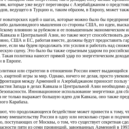
лям, которые уже ведут переговоры с Азербайджаном о предстоя
ов, ведущего в Турцию и, таким образом, в Европу, может также
новаторских идей о шагах, которые можно было бы предпринять 
-либо дальновидного мышления со стороны США, но идеи, выска
йскому влиянию за рубежом и ее повышенным экономическим инт
 Кавказа и Центральной Азии, но также могут способствовать 
ловно, США и ЕС, работая вместе, должны будут предоставить га
нее, если мы будем продолжать эти усилия и работать над сниж
скую сцену. Это было бы также серьезным ударом по российско-с
. Такая политика нанесет прямой удар по энергетическим доход
и в Европе.
литики или стратегии в отношении России имеет выдающийся п
 азартной игры за мир. Однако, ничего не делая, просто увеко
фронтация между Арменией и Азербайджаном приносит пользу тол
астия Запада в делах Кавказа и Центральной Азии необходимо д
 безопасности. Инновационное использование энергетики для 
 не только выражает большую идею для Кавказа, оно также пр
ного Карабаха.
ают, что продолжающееся бездействие может привести к тому, 
мому вмешательству России в одну или несколько стран и подч
но, поступающих от Москвы, о том, что существует секретная сде
асности пяти из семи провинций, завоеванных Арменией в 1993 г