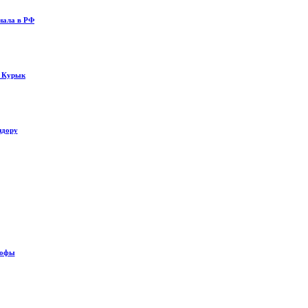
нала в РФ
у Курык
идору
рофы