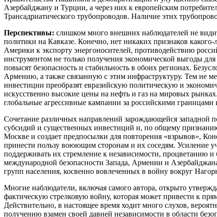
Азербайджану и Турции, а через них к европейским потребите
Трансадриатического трубопроводов. Наличие этих трубопровод
Перспективы:
слишком много внешних наблюдателей не видит 
политики на Кавказе. Конечно, нет никаких признаков какого
Америки к экспорту энергоносителей, противодействию росси
инструментом не только получения экономической выгоды для
повысят безопасность и стабильность в обоих регионах. Безус
Армению, а также связанную с этим инфраструктуру. Тем не ме
инвестиции преобразят евразийскую политическую и экономиче
искусственно высокие цены на нефть и газ на мировых рынках
глобальные агрессивные кампании за российскими границами 
Сочетание различных направлений зарождающейся западной по
субсидий и существенных инвестиций и, по общему признанию,
Москве и создает предпосылки для повторения «взрывов», Кон
принести пользу воюющим сторонам и их соседям. Усиление уч
поддерживать их стремление к независимости, процветанию и
международной безопасности Запада, Армении и Азербайджана
групп населения, косвенно вовлеченных в войну вокруг Нагор
Многие наблюдатели, включая самого автора, открыто утвержд
фактическую стрелковую войну, которая может привести к пря
Действительно, в настоящее время ходит много слухов, вероят
получению взамен своей давней независимости в области безоп