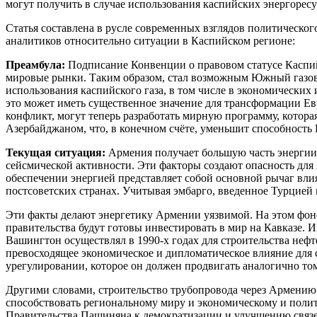
могут получить в случае использования каспийских энергоресу
Статья составлена в русле современных взглядов политическ
аналитиков относительно ситуации в Каспийском регионе:
Преамбула:
Подписание Конвенции о правовом статусе Каспийс
мировые рынки. Таким образом, стал возможным Южный газовый
использования каспийского газа, в том числе в экономических
это может иметь существенное значение для трансформации Евр
конфликт, могут теперь разработать мирную программу, котор
Азербайджаном, что, в конечном счёте, уменьшит способность
Текущая ситуация:
Армения получает большую часть энергии о
сейсмической активности. Эти факторы создают опасность для 
обеспечении энергией представляет собой основной рычаг вл
постсоветских странах. Учитывая эмбарго, введенное Турцией
Эти факты делают энергетику Армении уязвимой. На этом фоне
правительства будут готовы инвестировать в мир на Кавказе. 
Вашингтон осуществлял в 1990-х годах для строительства нефт
превосходящее экономическое и дипломатическое влияние для 
урегулировании, которое он должен продвигать аналогично то
Другими словами, строительство трубопровода через Армению
способствовать региональному миру и экономическому и поли
Правительства Пашиняна к демократизации и улучшению связей 