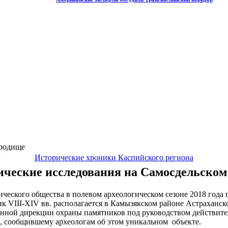
ородище
Исторические хроники Каспийского региона
ические исследования на Самосдельском
ческого общества в полевом археологическом сезоне 2018 года 
к VIII-XIV вв. располагается в Камызякском районе Астраханск
енной дирекции охраны памятников под руководством действител
., сообщившему археологам об этом уникальном объекте.