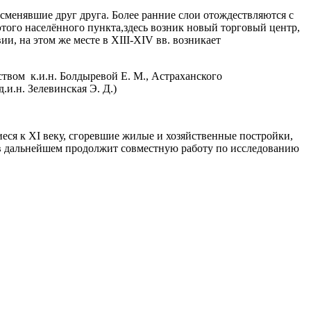
сменявшие друг друга. Более ранние слои отождествляются с
 этого населённого пункта,здесь возник новый торговый центр,
и, на этом же месте в XIII-XIV вв. возникает
ством к.и.н. Болдыревой Е. М., Астраханского
.и.н. Зелевинская Э. Д.)
ся к XI веку, сгоревшие жилые и хозяйственные постройки,
в дальнейшем продолжит совместную работу по исследованию