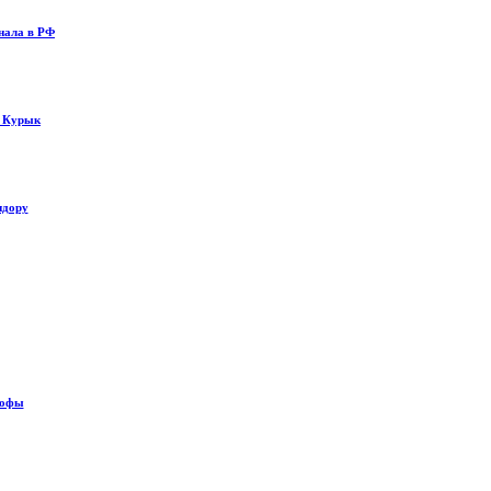
нала в РФ
у Курык
идору
рофы