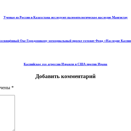
Ученые из России и Казахстана исследуют палеонтологическое наследие Мангистау
освящённый Оке Городовикову мемориальный проект готовит Фонд «Наследие Каспи
Каспийское эхо агрессии Израиля и США против Ирана
Добавить комментарий
ечены
*