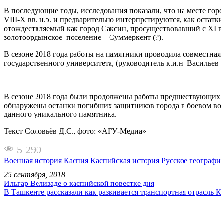
В последующие годы, исследования показали, что на месте гор
VIII-X вв. н.э. и предварительно интерпретируются, как остат
отождествляемый как город Саксин, просуществовавший с XI век
золотоордынское поселение – Суммеркент (?).
В сезоне 2018 года работы на памятники проводила совместная
государственного университета, (руководитель к.и.н. Васильев
В сезоне 2018 года были продолжены работы предшествующих л
обнаружены останки погибших защитников города в боевом во
данного уникального памятника.
Текст Соловьёв Д.С., фото: «АГУ-Медиа»
5 290
Военная история Каспия
Каспийская история
Русское географи
25 сентября, 2018
Ильгар Велизаде о каспийской повестке дня
В Ташкенте рассказали как развивается транспортная отрасль К