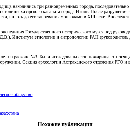
одища находились три разновременных города, последовательно 
ки столицы хазарского каганата города Итиль. После разрушения
а, вплоть до его завоевания монголами в XIII веке. Впоследстви
 экспедиция Государственного исторического музея под руковод
 Д.В.), Института этнологии и антропологии РАН (руководитель д
ет на раскопе №3. Были исследованы слои пожарища, относящие
оружении. Секция археологии Астраханского отделения РГО и 
ческое общество
азахстана
Похожие публикации