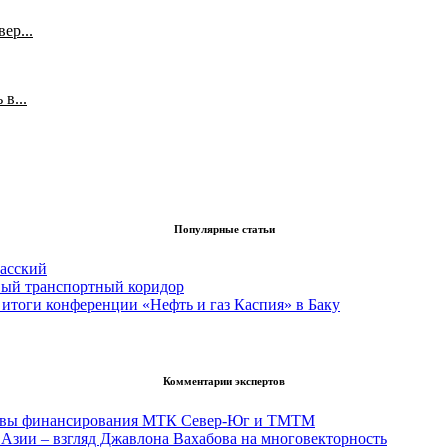
ер...
в...
Популярные статьи
асский
вый транспортный коридор
итоги конференции «Нефть и газ Каспия» в Баку
Комментарии экспертов
тивы финансирования МТК Север-Юг и ТМТМ
Азии – взгляд Джавлона Вахабова на многовекторность