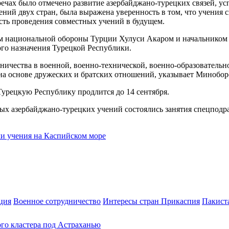
речах было отмечено развитие азербайджано-турецких связей, у
ений двух стран, была выражена уверенность в том, что учения
сть проведения совместных учений в будущем.
ом национальной обороны Турции Хулуси Акаром и начальником
го назначения Турецкой Республики.
дничества в военной, военно-технической, военно-образовательн
 на основе дружеских и братских отношений, указывает Минобо
урецкую Республику продлится до 14 сентября.
ых азербайджано-турецких учений состоялись занятия спецподра
и учения на Каспийском море
ция
Военное сотрудничество
Интересы стран Прикаспия
Пакист
ого кластера под Астраханью