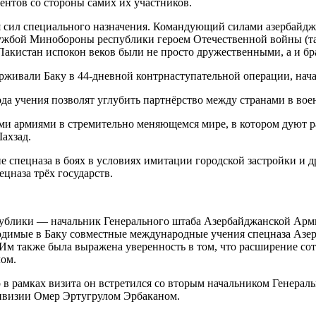
ентов со стороны самих их участников.
я сил специального назначения. Командующий силами азербайдж
ужбой Минобороны республики героем Отечественной войны (та
 Пакистан испокон веков были не просто дружественными, а и б
ерживали Баку в 44-дневной контрнаступательной операции, нач
а учения позволят углубить партнёрство между странами в воен
и армиями в стремительно меняющемся мире, в котором дуют р
ахзад.
ие спецназа в боях в условиях имитации городской застройки и 
цназа трёх государств.
ублики — начальник Генерального штаба Азербайджанской Арми
одимые в Баку совместные международные учения спецназа Азер
м также была выражена уверенность в том, что расширение сот
лом.
 в рамках визита он встретился со вторым начальником Генерал
ивизии Омер Эртугрулом Эрбаканом.