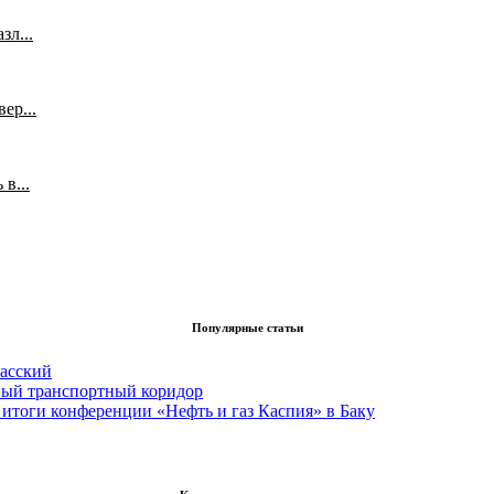
л...
ер...
в...
Популярные статьи
асский
вый транспортный коридор
итоги конференции «Нефть и газ Каспия» в Баку