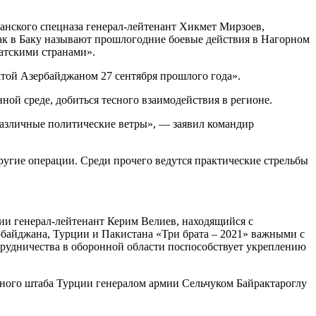
анского спецназа генерал-лейтенант Хикмет Мирзоев,
к в Баку называют прошлогодние боевые действия в Нагорном
ратскими странами».
атой Азербайджаном 27 сентября прошлого года».
ной среде, добиться тесного взаимодействия в регионе.
азличные политические ветры», — заявил командир
другие операции. Среди прочего ведутся практические стрельбы
и генерал-лейтенант Керим Велиев, находящийся с
байджана, Турции и Пакистана «Три брата – 2021» важными с
рудничества в оборонной области поспособствует укреплению
ьного штаба Турции генералом армии Сельчуком Байрактароглу