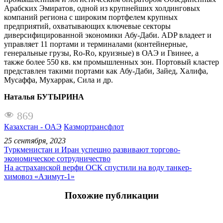
Арабских Эмиратов, одной из крупнейших холдинговых
компаний региона с широким портфелем крупных
предприятий, охватывающих ключевые секторы
диверсифицированной экономики Абу-Даби. ADP владеет и
управляет 11 портами и терминалами (контейнерные,
генеральные грузы, Ro-Ro, круизные) в ОАЭ и Гвинее, а
также более 550 кв. км промышленных зон. Портовый кластер
представлен такими портами как Абу-Даби, Зайед, Халифа,
Мусаффа, Мухаррак, Сила и др.
Наталья БУТЫРИНА
869
Казахстан - ОАЭ
Казмортрансфлот
25 сентября, 2023
Туркменистан и Иран успешно развивают торгово-
экономическое сотрудничество
На астраханской верфи ОСК спустили на воду танкер-
химовоз «Азимут-1»
Похожие публикации