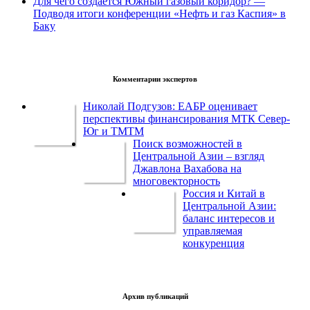
Для чего создается Южный газовый коридор? —
Подводя итоги конференции «Нефть и газ Каспия» в
Баку
Комментарии экспертов
Николай Подгузов: ЕАБР оценивает
перспективы финансирования МТК Север-
Юг и ТМТМ
Поиск возможностей в
Центральной Азии – взгляд
Джавлона Вахабова на
многовекторность
Россия и Китай в
Центральной Азии:
баланс интересов и
управляемая
конкуренция
Архив публикаций