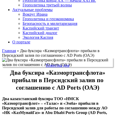
Геополитика конца XX — начала XXI вв.
Геополитика третьей волны
Актуальные проблемы
Вокруг Ирана
Геополитика и геоэкономика
Безопасность и милитаризация
Каспийский транзит
Каспийский диалог
Экология Каспия
О портале
Главная
»
Два буксира «Казмортрансфлота» прибыли в
Персидский залив по соглашению с AD Ports (ОАЭ)
Повестка дня
Два буксира «Казмортрансфлота»
прибыли в Персидский залив по
соглашению с AD Ports (ОАЭ)
Два казахстанский буксира ТОО «НМСК
«Казмортрансфлот» – «Талас» и «Эмба» прибыли в
Персидский залив для работы по соглашению между АО
«НК «КазМунайГаз» и Abu Dhabi Ports Group (AD Ports,