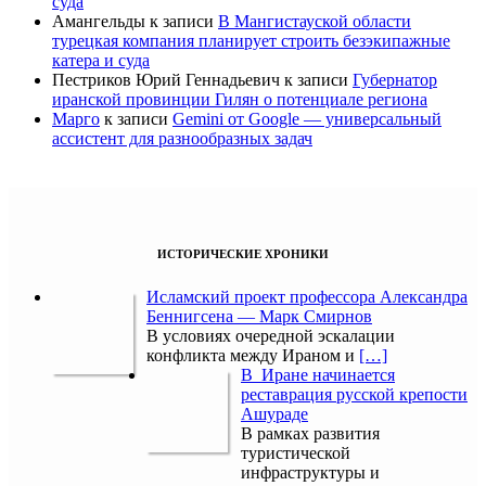
суда
Амангельды
к записи
В Мангистауской области
турецкая компания планирует строить безэкипажные
катера и суда
Пестриков Юрий Геннадьевич
к записи
Губернатор
иранской провинции Гилян о потенциале региона
Марго
к записи
Gemini от Google — универсальный
ассистент для разнообразных задач
ИСТОРИЧЕСКИЕ ХРОНИКИ
Исламский проект профессора Александра
Беннигсена — Марк Смирнов
В условиях очередной эскалации
конфликта между Ираном и
[…]
В Иране начинается
реставрация русской крепости
Ашураде
В рамках развития
туристической
инфраструктуры и