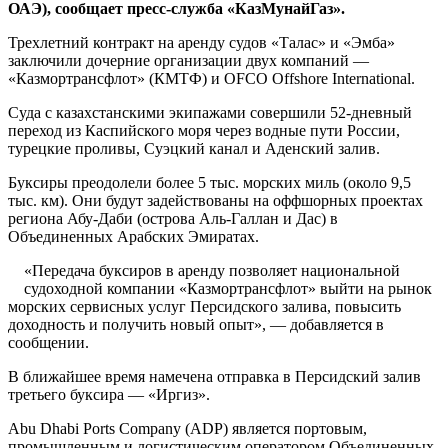
ОАЭ), сообщает пресс-служба «КазМунайГаз».
Трехлетний контракт на аренду судов «Талас» и «Эмба»
заключили дочерние организации двух компаний —
«Казмортрансфлот» (КМТФ) и OFCO Offshore International.
Суда с казахстанскими экипажами совершили 52-дневный
переход из Каспийского моря через водные пути России,
турецкие проливы, Суэцкий канал и Аденский залив.
Буксиры преодолели более 5 тыс. морских миль (около 9,5
тыс. км). Они будут задействованы на оффшорных проектах
региона Абу-Даби (острова Аль-Галлан и Дас) в
Объединенных Арабских Эмиратах.
«Передача буксиров в аренду позволяет национальной
судоходной компании «Казмортрансфлот» выйти на рынок
морских сервисных услуг Персидского залива, повысить
доходность и получить новый опыт», — добавляется в
сообщении.
В ближайшее время намечена отправка в Персидский залив
третьего буксира — «Иргиз».
Abu Dhabi Ports Company (ADP) является портовым,
промышленным и логистическим оператором Объединенных