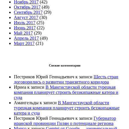
Ноябрь 2017
(42)
Октябрь 2017
(49)
Сентябрь 2017
(29)
Август 2017
(30)
Июль 2017
(25)
Июнь 2017
(22)
Май 2017
(29)
Апрель 2017
(49)
Март 2017
(21)
Свежие комментарии
Пестриков Юрий Геннадьевич
к записи
Шесть стран
договорились о развитии транзитного коридора
Ириеа
к записи
В Мангистауской области турецкая
компания планирует строить безэкипажные катера и
суда
Амангельды
к записи
В Мангистауской области
турецкая компания планирует строить безэкипажные
катера и суда
Пестриков Юрий Геннадьевич
к записи
Губернатор
иранской провинции Гилян о потенциале региона
Марго
к записи
Gemini от Google — универсальный