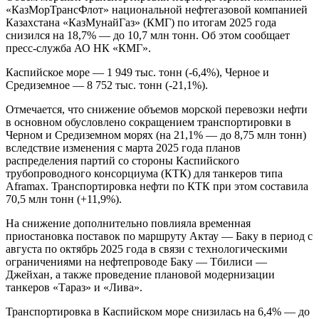
«КазМорТрансФлот» национальной нефтегазовой компанией
Казахстана «КазМунайГаз» (КМГ) по итогам 2025 года
снизился на 18,7% — до 10,7 млн тонн. Об этом сообщает
пресс-служба АО НК «КМГ».
Каспийское море — 1 949 тыс. тонн (-6,4%), Черное и
Средиземное — 8 752 тыс. тонн (-21,1%).
Отмечается, что снижение объемов морской перевозки нефти
в основном обусловлено сокращением транспортировки в
Черном и Средиземном морях (на 21,1% — до 8,75 млн тонн)
вследствие изменения с марта 2025 года планов
распределения партий со стороны Каспийского
трубопроводного консорциума (КТК) для танкеров типа
Aframax. Транспортировка нефти по КТК при этом составила
70,5 млн тонн (+11,9%).
На снижение дополнительно повлияла временная
приостановка поставок по маршруту Актау — Баку в период с
августа по октябрь 2025 года в связи с технологическими
ограничениями на нефтепроводе Баку — Тбилиси —
Джейхан, а также проведение плановой модернизации
танкеров «Тараз» и «Лива».
Транспортировка в Каспийском море снизилась на 6,4% — до