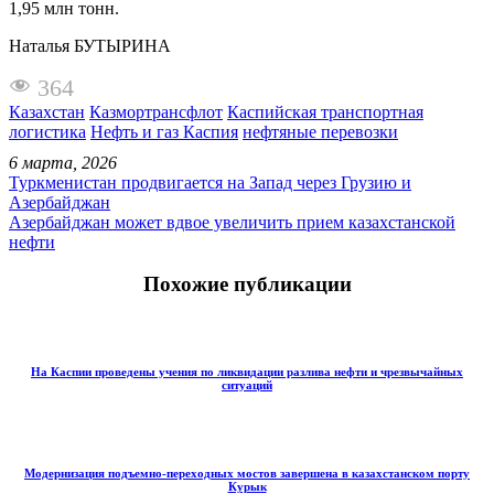
1,95 млн тонн.
Наталья БУТЫРИНА
364
Казахстан
Казмортрансфлот
Каспийская транспортная
логистика
Нефть и газ Каспия
нефтяные перевозки
6 марта, 2026
Туркменистан продвигается на Запад через Грузию и
Азербайджан
Азербайджан может вдвое увеличить прием казахстанской
нефти
Похожие публикации
На Каспии проведены учения по ликвидации разлива нефти и чрезвычайных
ситуаций
Модернизация подъемно-переходных мостов завершена в казахстанском порту
Курык