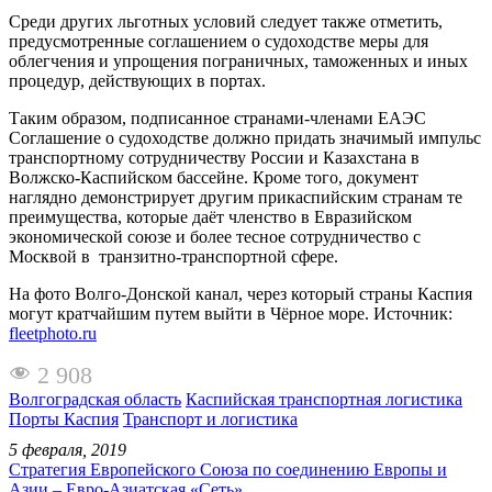
Среди других льготных условий следует также отметить,
предусмотренные соглашением о судоходстве меры для
облегчения и упрощения пограничных, таможенных и иных
процедур, действующих в портах.
Таким образом, подписанное странами-членами ЕАЭС
Соглашение о судоходстве должно придать значимый импульс
транспортному сотрудничеству России и Казахстана в
Волжско-Каспийском бассейне. Кроме того, документ
наглядно демонстрирует другим прикаспийским странам те
преимущества, которые даёт членство в Евразийском
экономической союзе и более тесное сотрудничество с
Москвой в транзитно-транспортной сфере.
На фото Волго-Донской канал, через который страны Каспия
могут кратчайшим путем выйти в Чёрное море. Источник:
fleetphoto.ru
2 908
Волгоградская область
Каспийская транспортная логистика
Порты Каспия
Транспорт и логистика
5 февраля, 2019
Стратегия Европейского Союза по соединению Европы и
Азии – Евро-Азиатская «Сеть».