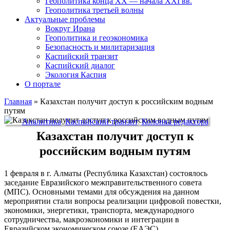
Геополитика конца XX — начала XXI вв.
Геополитика третьей волны
Актуальные проблемы
Вокруг Ирана
Геополитика и геоэкономика
Безопасность и милитаризация
Каспийский транзит
Каспийский диалог
Экология Каспия
О портале
Главная
»
Казахстан получит доступ к российским водным
путям
Аналитика
,
Каспийский транзит
,
Колонка редактора
Казахстан получит доступ к
российским водным путям
1 февраля в г. Алматы (Республика Казахстан) состоялось
заседание Евразийского межправительственного совета
(МПС). Основными темами для обсуждения на данном
мероприятии стали вопросы реализации цифровой повестки,
экономики, энергетики, транспорта, международного
сотрудничества, макроэкономики и интеграции в
Евразийском экономическом союзе (ЕАЭС).