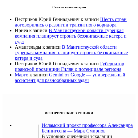
Свежие комментарии
Пестриков Юрий Геннадьевич
к записи
Шесть стран
договорились о развитии транзитного коридора
Ириеа
к записи
В Мангистауской области турецкая
компания планирует строить безэкипажные катера и
суда
Амангельды
к записи
В Мангистауской области
турецкая компания планирует строить безэкипажные
катера и суда
Пестриков Юрий Геннадьевич
к записи
Губернатор
иранской провинции Гилян о потенциале региона
Марго
к записи
Gemini от Google — универсальный
ассистент для разнообразных задач
ИСТОРИЧЕСКИЕ ХРОНИКИ
Исламский проект профессора Александра
Беннигсена — Марк Смирнов
В условиях очередной эскалации