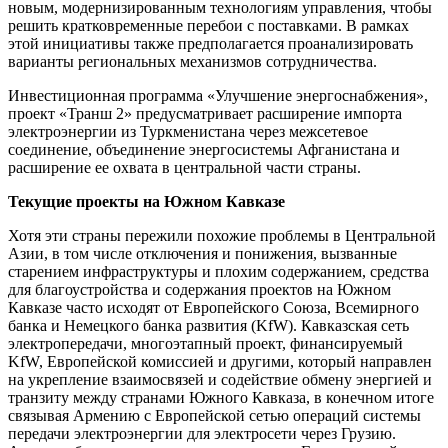
новым, модернизированным технологиям управления, чтобы
решить кратковременные перебои с поставками. В рамках
этой инициативы также предполагается проанализировать
варианты региональных механизмов сотрудничества.
Инвестиционная программа «Улучшение энергоснабжения»,
проект «Транш 2» предусматривает расширение импорта
электроэнергии из Туркменистана через межсетевое
соединение, объединение энергосистемы Афганистана и
расширение ее охвата в центральной части страны.
Текущие проекты на Южном Кавказе
Хотя эти страны пережили похожие проблемы в Центральной
Азии, в том числе отключения и понижения, вызванные
старением инфраструктуры и плохим содержанием, средства
для благоустройства и содержания проектов на Южном
Кавказе часто исходят от Европейского Союза, Всемирного
банка и Немецкого банка развития (KfW). Кавказская сеть
электропередачи, многоэтапный проект, финансируемый
KfW, Европейской комиссией и другими, который направлен
на укрепление взаимосвязей и содействие обмену энергией и
транзиту между странами Южного Кавказа, в конечном итоге
связывая Армению с Европейской сетью операций системы
передачи электроэнергии для электросети через Грузию.