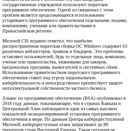
государственные учреждения используют пиратское
программное обеспечение. Одной из связанных с этим
проблем является продолжающееся использование
устаревшего программного обеспечения отдельными лицами,
компаниями, учеными или правительствами в
Прикаспийском регионе.
Microsoft CIS недавно отметил, что наиболее
распространенная пиратская сборка ОС Windows содержит 63
различных кейлоггеров, троянов и бэкдоров. Эти проблемы
оставляют пользователей, будь то отдельные лица, компании,
ученые или правительства, уязвимыми для хакеров,
вредоносных программ, вымогателей и системных сбоев.
Использование правительством пиратского программного
обеспечения ставит под угрозу национальную
кибербезопасность и непосредственно препятствует защите
интеллектуальной собственности частного бизнеса.
Альянс по программному обеспечению (BSA) опубликовал в
2018 году данные, показывающие, что в странах Кавказа и
Центральной Азии наблюдаются одни из самых высоких
показателей нелицензированной установки программного
обеспечения в мире. По данным Центра киберпреступлений
Microsoft, киберпреступные атаки затрагивают до 80
процентов стран Восточной Европы. Такая ситуация не