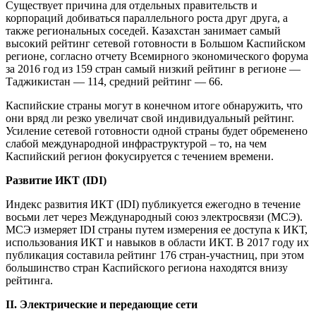
Существует причина для отдельных правительств и
корпораций добиваться параллельного роста друг друга, а
также региональных соседей. Казахстан занимает самый
высокий рейтинг сетевой готовности в Большом Каспийском
регионе, согласно отчету Всемирного экономического форума
за 2016 год из 159 стран самый низкий рейтинг в регионе —
Таджикистан — 114, средний рейтинг — 66.
Каспийские страны могут в конечном итоге обнаружить, что
они вряд ли резко увеличат свой индивидуальный рейтинг.
Усиление сетевой готовности одной страны будет обременено
слабой международной инфраструктурой – то, на чем
Каспийский регион фокусируется с течением времени.
Развитие ИКТ (IDI)
Индекс развития ИКТ (IDI) публикуется ежегодно в течение
восьми лет через Международный союз электросвязи (МСЭ).
МСЭ измеряет IDI страны путем измерения ее доступа к ИКТ,
использования ИКТ и навыков в области ИКТ. В 2017 году их
публикация составила рейтинг 176 стран-участниц, при этом
большинство стран Каспийского региона находятся внизу
рейтинга.
II
. Электрические и передающие сети