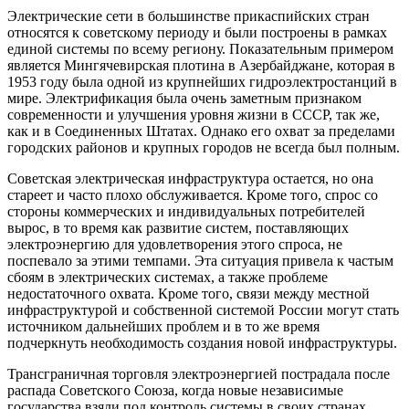
Электрические сети в большинстве прикаспийских стран
относятся к советскому периоду и были построены в рамках
единой системы по всему региону. Показательным примером
является Мингячевирская плотина в Азербайджане, которая в
1953 году была одной из крупнейших гидроэлектростанций в
мире. Электрификация была очень заметным признаком
современности и улучшения уровня жизни в СССР, так же,
как и в Соединенных Штатах. Однако его охват за пределами
городских районов и крупных городов не всегда был полным.
Советская электрическая инфраструктура остается, но она
стареет и часто плохо обслуживается. Кроме того, спрос со
стороны коммерческих и индивидуальных потребителей
вырос, в то время как развитие систем, поставляющих
электроэнергию для удовлетворения этого спроса, не
поспевало за этими темпами. Эта ситуация привела к частым
сбоям в электрических системах, а также проблеме
недостаточного охвата. Кроме того, связи между местной
инфраструктурой и собственной системой России могут стать
источником дальнейших проблем и в то же время
подчеркнуть необходимость создания новой инфраструктуры.
Трансграничная торговля электроэнергией пострадала после
распада Советского Союза, когда новые независимые
государства взяли под контроль системы в своих странах.