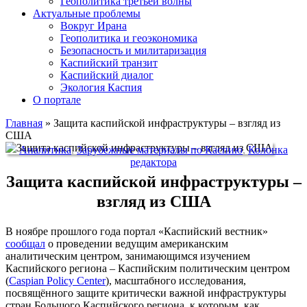
Геополитика третьей волны
Актуальные проблемы
Вокруг Ирана
Геополитика и геоэкономика
Безопасность и милитаризация
Каспийский транзит
Каспийский диалог
Экология Каспия
О портале
Главная
»
Защита каспийской инфраструктуры – взгляд из
США
Аналитика
,
Зарубежные материалы по Каспию
,
Колонка
редактора
Защита каспийской инфраструктуры –
взгляд из США
В ноябре прошлого года портал «Каспийский вестник»
сообщал
о проведении ведущим американским
аналитическим центром, занимающимся изучением
Каспийского региона – Каспийским политическим центром
(
Caspian Policy Center
), масштабного исследования,
посвящённого защите критически важной инфраструктуры
стран Большого Каспийского региона, к которым, как