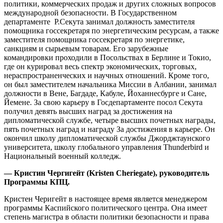
политики, коммерческих продаж и других сложных вопросов
международной безопасности. В Государственном
департаменте Р.Секута занимал должность заместителя
помощника госсекретаря по энергетическим ресурсам, а также
заместителя помощника госсекретаря по энергетике,
санкциям и сырьевым товарам. Его зарубежные
командировки проходили в Посольствах в Берлине и Токио,
где он курировал весь спектр экономических, торговых,
нераспространенческих и научных отношений. Кроме того,
он был заместителем начальника Миссии в Албании, занимал
должности в Вене, Багдаде, Кабуле, Йоханнесбурге и Сане,
Йемене. За свою карьеру в Госдепартаменте посол Секута
получил девять высших наград за достижения на
дипломатической службе, четыре высших почетных награды,
пять почетных наград и награду За достижения в карьере. Он
окончил школу дипломатической службы Джорджтаунского
университета, школу глобального управления Thunderbird и
Национальный военный колледж.
— Кристин Чергигейт (Kristen Cheriegate), руководитель
Программы КПЦ.
Кристен Черигейт в настоящее время является менеджером
программы Каспийского политического центра. Она имеет
степень магистра в области политики безопасности и права