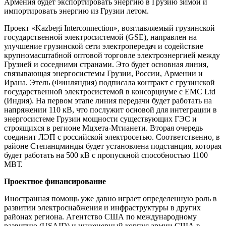
Армения будет экспортировать энергию в Грузию зимой и
импортировать энергию из Грузии летом.
Проект «Kazbegi Interconnection», возглавляемый грузинской
государственной электросистемой (GSE), направлен на
улучшение грузинской сети электропередач и содействие
крупномасштабной оптовой торговле электроэнергией между
Грузией и соседними странами. Это будет основная линия,
связывающая энергосистемы Грузии, России, Армении и
Ирана. Этель (Финляндия) подписала контракт с грузинской
государственной электросистемой в консорциуме с EMC Ltd
(Индия). На первом этапе линия передачи будет работать на
напряжении 110 кВ, что послужит основой для интеграции в
энергосистеме Грузии мощности существующих ГЭС и
строящихся в регионе Мцхета-Мтианети. Вторая очередь
соединит ЛЭП с российской электросетью. Соответственно, в
районе Степанцминды будет установлена подстанция, которая
будет работать на 500 кВ с пропускной способностью 1100
МВТ.
Проектное финансирование
Иностранная помощь уже давно играет определенную роль в
развитии электроснабжения и инфраструктуры в других
районах региона. Агентство США по международному
развитию (USAID) и инженерный корпус армии США в