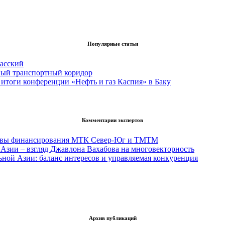
Популярные статьи
асский
вый транспортный коридор
итоги конференции «Нефть и газ Каспия» в Баку
Комментарии экспертов
тивы финансирования МТК Север-Юг и ТМТМ
Азии – взгляд Джавлона Вахабова на многовекторность
ьной Азии: баланс интересов и управляемая конкуренция
Архив публикаций