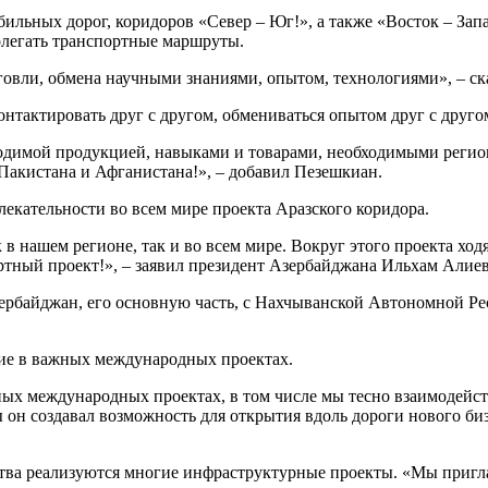
бильных дорог, коридоров «Север – Юг!», а также «Восток – За
олегать транспортные маршруты.
говли, обмена научными знаниями, опытом, технологиями», – ска
нтактировать друг с другом, обмениваться опытом друг с другом
одимой продукцией, навыками и товарами, необходимыми регио
 Пакистана и Афганистана!», – добавил Пезешкиан.
екательности во всем мире проекта Аразского коридора.
в нашем регионе, так и во всем мире. Вокруг этого проекта ход
ртный проект!», – заявил президент Азербайджана Ильхам Алие
 Азербайджан, его основную часть, с Нахчыванской Автономной Ре
ие в важных международных проектах.
ных международных проектах, в том числе мы тесно взаимодейс
бы он создавал возможность для открытия вдоль дороги нового 
ства реализуются многие инфраструктурные проекты. «Мы пригл