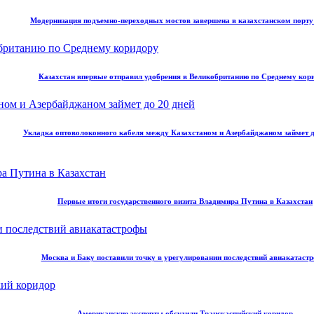
Модернизация подъемно-переходных мостов завершена в казахстанском порт
Казахстан впервые отправил удобрения в Великобританию по Среднему кор
Укладка оптоволоконного кабеля между Казахстаном и Азербайджаном займет д
Первые итоги государственного визита Владимира Путина в Казахстан
Москва и Баку поставили точку в урегулировании последствий авиакатаст
Американские эксперты обсудили Транскаспийский коридор