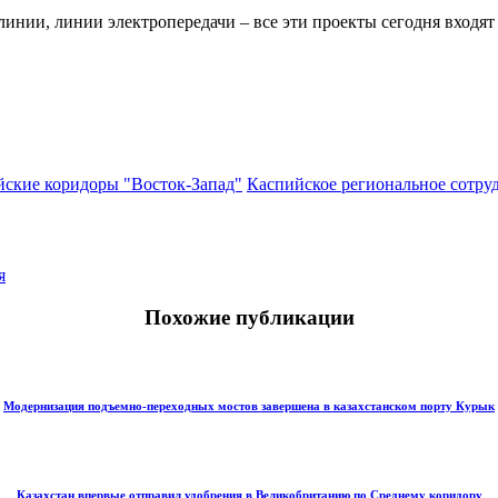
нии, линии электропередачи – все эти проекты сегодня входят 
ские коридоры "Восток-Запад"
Каспийское региональное сотру
я
Похожие публикации
Модернизация подъемно-переходных мостов завершена в казахстанском порту Курык
Казахстан впервые отправил удобрения в Великобританию по Среднему коридору