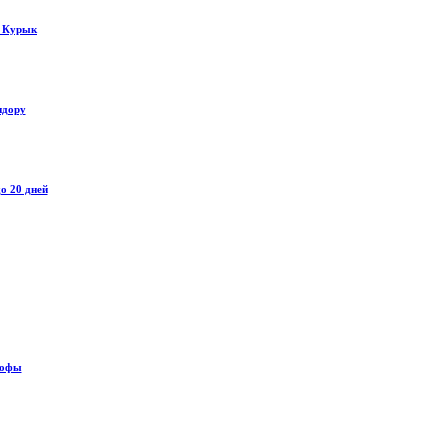
у Курык
идору
о 20 дней
рофы