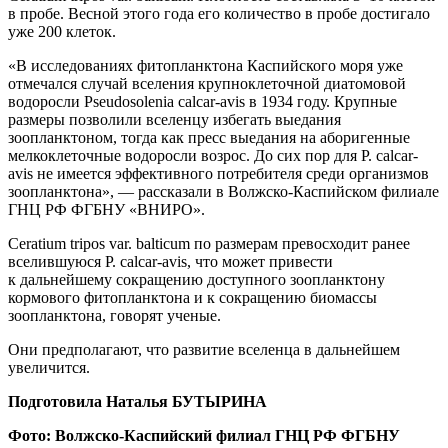
в пробе. Весной этого года его количество в пробе достигало
уже 200 клеток.
«В исследованиях фитопланктона Каспийского моря уже
отмечался случай вселения крупноклеточной диатомовой
водоросли Pseudosolenia calcar-avis в 1934 году. Крупные
размеры позволили вселенцу избегать выедания
зоопланктоном, тогда как пресс выедания на аборигенные
мелкоклеточные водоросли возрос. До сих пор для P. calcar-
avis не имеется эффективного потребителя среди организмов
зоопланктона», — рассказали в Волжско-Каспийском филиале
ГНЦ РФ ФГБНУ «ВНИРО».
Ceratium tripos var. balticum по размерам превосходит ранее
вселившуюся P. calcar-avis, что может привести
к дальнейшему сокращению доступного зоопланктону
кормового фитопланктона и к сокращению биомассы
зоопланктона, говорят ученые.
Они предполагают, что развитие вселенца в дальнейшем
увеличится.
Подготовила Наталья БУТЫРИНА
Фото: Волжско-Каспийский филиал ГНЦ РФ ФГБНУ