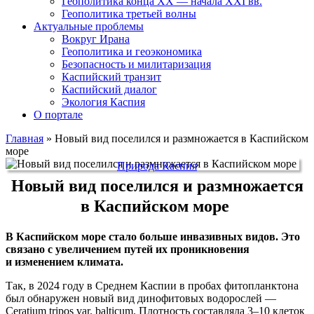
Геополитика конца XX — начала XXI вв.
Геополитика третьей волны
Актуальные проблемы
Вокруг Ирана
Геополитика и геоэкономика
Безопасность и милитаризация
Каспийский транзит
Каспийский диалог
Экология Каспия
О портале
Главная
»
Новый вид поселился и размножается в Каспийском
море
Природа Каспия
Новый вид поселился и размножается
в Каспийском море
В Каспийском море стало больше инвазивных видов. Это
связано с увеличением путей их проникновения
и изменением климата.
Так, в 2024 году в Среднем Каспии в пробах фитопланктона
был обнаружен новый вид динофитовых водорослей —
Ceratium tripos var. balticum. Плотность составляла 3–10 клеток