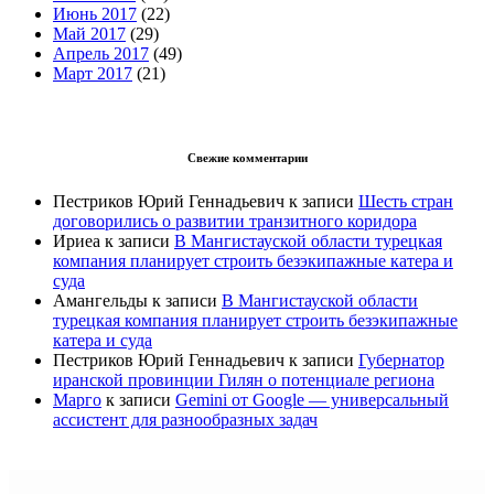
Июнь 2017
(22)
Май 2017
(29)
Апрель 2017
(49)
Март 2017
(21)
Свежие комментарии
Пестриков Юрий Геннадьевич
к записи
Шесть стран
договорились о развитии транзитного коридора
Ириеа
к записи
В Мангистауской области турецкая
компания планирует строить безэкипажные катера и
суда
Амангельды
к записи
В Мангистауской области
турецкая компания планирует строить безэкипажные
катера и суда
Пестриков Юрий Геннадьевич
к записи
Губернатор
иранской провинции Гилян о потенциале региона
Марго
к записи
Gemini от Google — универсальный
ассистент для разнообразных задач