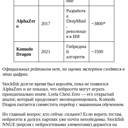
ние
Разработк
а
AlphaZer
DeepMind
2017
~3800*
o
,
революци
я в ИИ
Гибридны
Komodo
2021
й
~3500
Dragon
алгоритм
Официальных рейтингов нет, но оценки экспертов сходятся в
этих цифрах.
Stockfish долгое время был королём, пока не появился
AlphaZero и не показал, что нейросети могут играть
принципиально иначе. Leela Chess Zero — его открытый
аналог, который продолжает эволюционировать. Komodo
Dragon пытается совместить перебор с машинным обучением.
Но главный вопрос: кто сейчас сильнее? Если верить тестам,
нейросети в долгих партиях уже почти непобедимы. Stockfish
NNUE (версия с нейросетевыми элементами) держится на