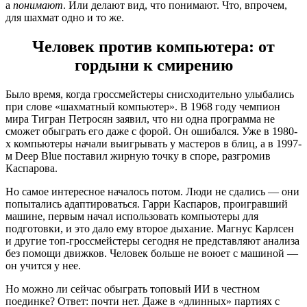
а
понимают
. Или делают вид, что понимают. Что, впрочем,
для шахмат одно и то же.
Человек против компьютера: от
гордыни к смирению
Было время, когда гроссмейстеры снисходительно улыбались
при слове «шахматный компьютер». В 1968 году чемпион
мира Тигран Петросян заявил, что ни одна программа не
сможет обыграть его даже с форой. Он ошибался. Уже в 1980-
х компьютеры начали выигрывать у мастеров в блиц, а в 1997-
м Deep Blue поставил жирную точку в споре, разгромив
Каспарова.
Но самое интересное началось потом. Люди не сдались — они
попытались адаптироваться. Гарри Каспаров, проигравший
машине, первым начал использовать компьютеры для
подготовки, и это дало ему второе дыхание. Магнус Карлсен
и другие топ-гроссмейстеры сегодня не представляют анализа
без помощи движков. Человек больше не воюет с машиной —
он учится у нее.
Но можно ли сейчас обыграть топовый ИИ в честном
поединке? Ответ: почти нет. Даже в «длинных» партиях с