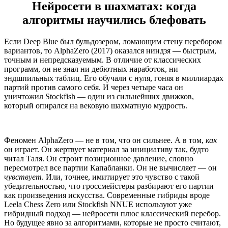
Нейросети в шахматах: когда
алгоритмы научились блефовать
Если Deep Blue был бульдозером, ломающим стену перебором
вариантов, то AlphaZero (2017) оказался ниндзя — быстрым,
точным и непредсказуемым. В отличие от классических
программ, он не знал ни дебютных наработок, ни
эндшпильных таблиц. Его обучали с нуля, гоняя в миллиардах
партий против самого себя. И через четыре часа он
уничтожил Stockfish — один из сильнейших движков,
который опирался на вековую шахматную мудрость.
Феномен AlphaZero — не в том, что он сильнее. А в том,
как
он играет. Он жертвует материал за инициативу так, будто
читал Таля. Он строит позиционное давление, словно
пересмотрел все партии Капабланки. Он не вычисляет — он
чувствует
. Или, точнее, имитирует это чувство с такой
убедительностью, что гроссмейстеры разбирают его партии
как произведения искусства. Современные гибриды вроде
Leela Chess Zero или Stockfish NNUE используют уже
гибридный подход — нейросети плюс классический перебор.
Но будущее явно за алгоритмами, которые не просто считают,