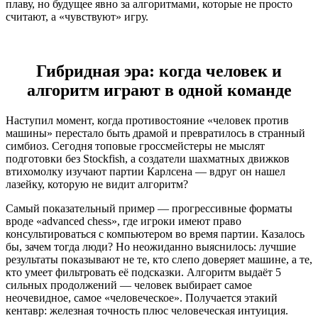
плаву, но будущее явно за алгоритмами, которые не просто
считают, а «чувствуют» игру.
Гибридная эра: когда человек и
алгоритм играют в одной команде
Наступил момент, когда противостояние «человек против
машины» перестало быть драмой и превратилось в странный
симбиоз. Сегодня топовые гроссмейстеры не мыслят
подготовки без Stockfish, а создатели шахматных движков
втихомолку изучают партии Карлсена — вдруг он нашел
лазейку, которую не видит алгоритм?
Самый показательный пример — прогрессивные форматы
вроде «advanced chess», где игроки имеют право
консультироваться с компьютером во время партии. Казалось
бы, зачем тогда люди? Но неожиданно выяснилось: лучшие
результаты показывают не те, кто слепо доверяет машине, а те,
кто умеет фильтровать её подсказки. Алгоритм выдаёт 5
сильных продолжений — человек выбирает самое
неочевидное, самое «человеческое». Получается этакий
кентавр: железная точность плюс человеческая интуиция.