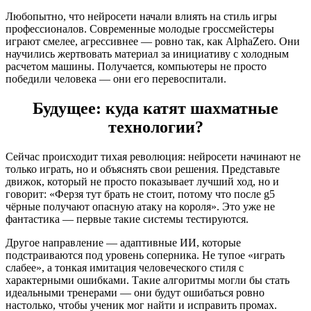
Любопытно, что нейросети начали влиять на стиль игры
профессионалов. Современные молодые гроссмейстеры
играют смелее, агрессивнее — ровно так, как AlphaZero. Они
научились жертвовать материал за инициативу с холодным
расчетом машины. Получается, компьютеры не просто
победили человека — они его перевоспитали.
Будущее: куда катят шахматные
технологии?
Сейчас происходит тихая революция: нейросети начинают не
только играть, но и объяснять свои решения. Представьте
движок, который не просто показывает лучший ход, но и
говорит: «Ферзя тут брать не стоит, потому что после g5
чёрные получают опасную атаку на короля». Это уже не
фантастика — первые такие системы тестируются.
Другое направление — адаптивные ИИ, которые
подстраиваются под уровень соперника. Не тупое «играть
слабее», а тонкая имитация человеческого стиля с
характерными ошибками. Такие алгоритмы могли бы стать
идеальными тренерами — они будут ошибаться ровно
настолько, чтобы ученик мог найти и исправить промах.