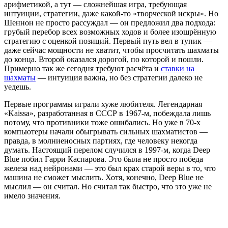
арифметикой, а тут — сложнейшая игра, требующая
интуиции, стратегии, даже какой-то «творческой искры». Но
Шеннон не просто рассуждал — он предложил два подхода:
грубый перебор всех возможных ходов и более изощрённую
стратегию с оценкой позиций. Первый путь вел в тупик —
даже сейчас мощности не хватит, чтобы просчитать шахматы
до конца. Второй оказался дорогой, по которой и пошли.
Примерно так же сегодня требуют расчёта и
ставки на
шахматы
— интуиция важна, но без стратегии далеко не
уедешь.
Первые программы играли хуже любителя. Легендарная
«Kaissa», разработанная в СССР в 1967-м, побеждала лишь
потому, что противники тоже ошибались. Но уже в 70-х
компьютеры начали обыгрывать сильных шахматистов —
правда, в молниеносных партиях, где человеку некогда
думать. Настоящий перелом случился в 1997-м, когда Deep
Blue побил Гарри Каспарова. Это была не просто победа
железа над нейронами — это был крах старой веры в то, что
машина не сможет мыслить. Хотя, конечно, Deep Blue не
мыслил — он считал. Но считал так быстро, что это уже не
имело значения.