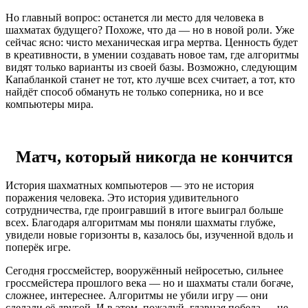
Но главный вопрос: останется ли место для человека в
шахматах будущего? Похоже, что да — но в новой роли. Уже
сейчас ясно: чисто механическая игра мертва. Ценность будет
в креативности, в умении создавать новое там, где алгоритмы
видят только варианты из своей базы. Возможно, следующим
Капабланкой станет не тот, кто лучше всех считает, а тот, кто
найдёт способ обмануть не только соперника, но и все
компьютеры мира.
Матч, который никогда не кончится
История шахматных компьютеров — это не история
поражения человека. Это история удивительного
сотрудничества, где проигравший в итоге выиграл больше
всех. Благодаря алгоритмам мы поняли шахматы глубже,
увидели новые горизонты в, казалось бы, изученной вдоль и
поперёк игре.
Сегодня гроссмейстер, вооружённый нейросетью, сильнее
гроссмейстера прошлого века — но и шахматы стали богаче,
сложнее, интереснее. Алгоритмы не убили игру — они
сделали её другой. И в этом, пожалуй, главная победа — не