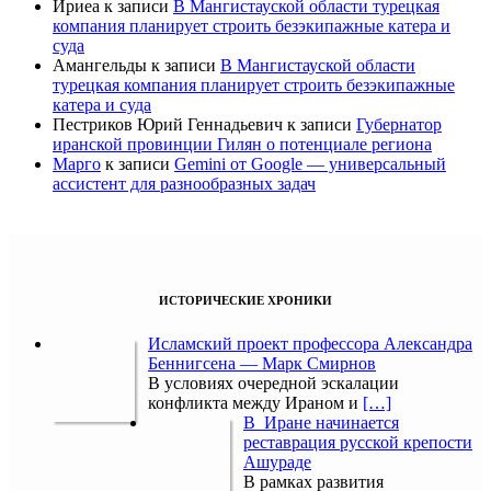
Ириеа
к записи
В Мангистауской области турецкая
компания планирует строить безэкипажные катера и
суда
Амангельды
к записи
В Мангистауской области
турецкая компания планирует строить безэкипажные
катера и суда
Пестриков Юрий Геннадьевич
к записи
Губернатор
иранской провинции Гилян о потенциале региона
Марго
к записи
Gemini от Google — универсальный
ассистент для разнообразных задач
ИСТОРИЧЕСКИЕ ХРОНИКИ
Исламский проект профессора Александра
Беннигсена — Марк Смирнов
В условиях очередной эскалации
конфликта между Ираном и
[…]
В Иране начинается
реставрация русской крепости
Ашураде
В рамках развития