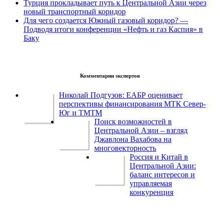
Турция прокладывает путь к Центральной Азии через
новый транспортный коридор
Для чего создается Южный газовый коридор? —
Подводя итоги конференции «Нефть и газ Каспия» в
Баку
Комментарии экспертов
Николай Подгузов: ЕАБР оценивает
перспективы финансирования МТК Север-
Юг и ТМТМ
Поиск возможностей в
Центральной Азии – взгляд
Джавлона Вахабова на
многовекторность
Россия и Китай в
Центральной Азии:
баланс интересов и
управляемая
конкуренция