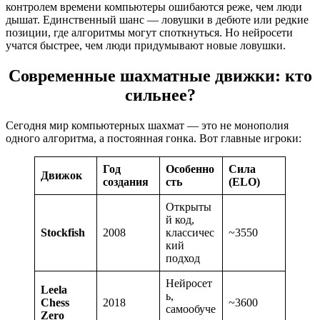
контролем времени компьютеры ошибаются реже, чем люди
дышат. Единственный шанс — ловушки в дебюте или редкие
позиции, где алгоритмы могут споткнуться. Но нейросети
учатся быстрее, чем люди придумывают новые ловушки.
Современные шахматные движки: кто
сильнее?
Сегодня мир компьютерных шахмат — это не монополия
одного алгоритма, а постоянная гонка. Вот главные игроки:
Год
Особенно
Сила
Движок
создания
сть
(ELO)
Открыты
й код,
Stockfish
2008
классичес
~3550
кий
подход
Нейросет
Leela
ь,
Chess
2018
~3600
самообуче
Zero