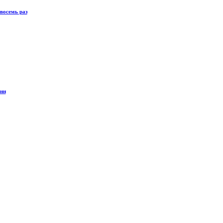
восемь раз
онн