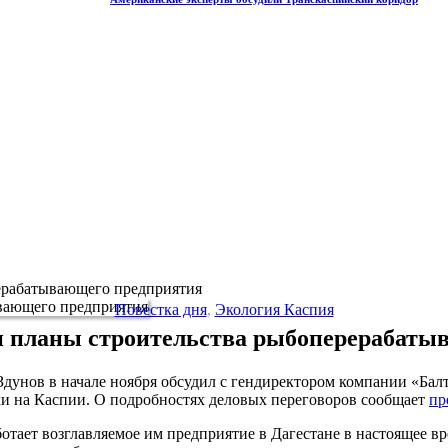
рерабатывающего предприятия
Повестка дня
,
Экология Каспия
ли планы строительства рыбоперерабаты
 Здунов в начале ноября обсудил с гендиректором компании «Б
ки на Каспии. О подробностях деловых переговоров сообщает
пр
аботает возглавляемое им предприятие в Дагестане в настоящее в