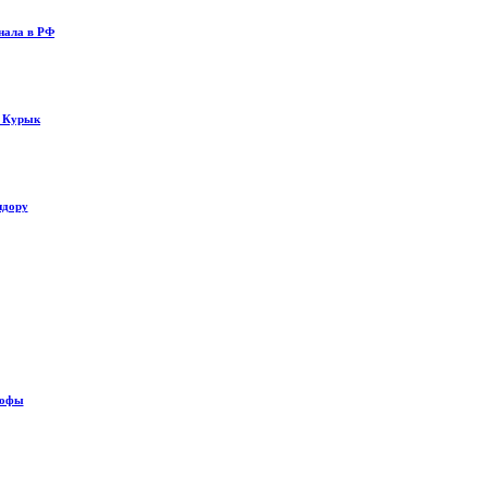
нала в РФ
у Курык
идору
рофы