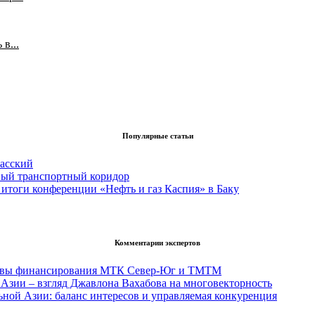
в...
Популярные статьи
асский
вый транспортный коридор
итоги конференции «Нефть и газ Каспия» в Баку
Комментарии экспертов
тивы финансирования МТК Север-Юг и ТМТМ
Азии – взгляд Джавлона Вахабова на многовекторность
ьной Азии: баланс интересов и управляемая конкуренция