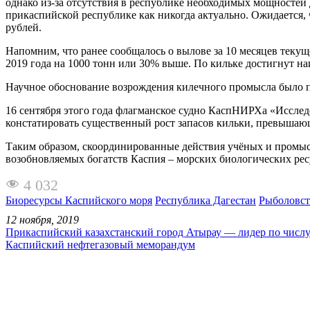
однако из-за отсутствия в республике необходимых мощностей д
прикаспийской республике как никогда актуально. Ожидается, 
рублей.
Напомним, что ранее сообщалось о вылове за 10 месяцев теку
2019 года на 1000 тонн или 30% выше. По кильке достигнут на
Научное обоснование возрождения килечного промысла было п
16 сентября этого года флагманское судно КаспНИРХа «Исследо
констатировать существенный рост запасов кильки, превышающ
Таким образом, скоординированные действия учёных и промыс
возобновляемых богатств Каспия – морских биологических рес
4 032
Биоресурсы Каспийского моря
Республика Дагестан
Рыболовст
12 ноября, 2019
Прикаспийский казахстанский город Атырау — лидер по числ
Каспийский нефтегазовый меморандум