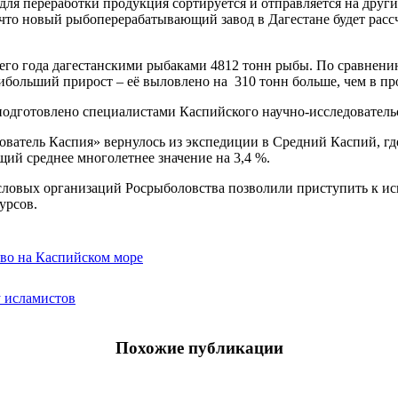
ля переработки продукция сортируется и отправляется на другие
что новый рыбоперерабатывающий завод в Дагестане будет рассч
щего года дагестанскими рыбаками 4812 тонн рыбы. По сравнен
ибольший прирост – её выловлено на 310 тонн больше, чем в пр
одготовлено специалистами Каспийского научно-исследовательс
ватель Каспия» вернулось из экспедиции в Средний Каспий, где
ий среднее многолетнее значение на 3,4 %.
ловых организаций Росрыболовства позволили приступить к исп
урсов.
во на Каспийском море
у исламистов
Похожие публикации