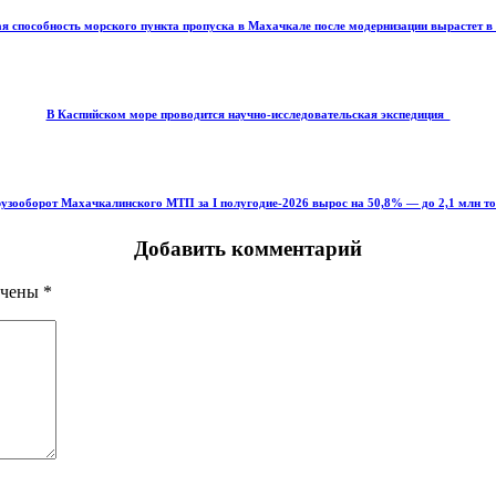
я способность морского пункта пропуска в Махачкале после модернизации вырастет в 
В Каспийском море проводится научно-исследовательская экспедиция
узооборот Махачкалинского МТП за I полугодие-2026 вырос на 50,8% — до 2,1 млн т
Добавить комментарий
ечены
*