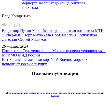
морпорта завершат до конца сентября
2023 года
Влад Кондратьев
1 071
Владимир Путин
Каспийская транспортная логистика
МТК
"Север-Юг"
Порт Махачкала
Порты Каспия
Республика
Дагестан
Сергей Меликов
26 марта, 2024
Посольство Туркменистана в Москве провело мероприятия в
МГИМО МИД России
Казахстанские экипажи кораблей Военно-морских сил
повышают боевую выучку
Похожие публикации
Модернизация подъемно-переходных мостов завершена в казахстанском порту
Курык