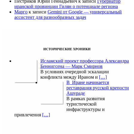
Пестриков Юрий Геннадьевич
к записи
Губернатор
иранской провинции Гилян о потенциале региона
Марго
к записи
Gemini от Google — универсальный
ассистент для разнообразных задач
ИСТОРИЧЕСКИЕ ХРОНИКИ
Исламский проект профессора Александра
Беннигсена — Марк Смирнов
В условиях очередной эскалации
конфликта между Ираном и
[…]
В Иране начинается
реставрация русской крепости
Ашураде
В рамках развития
туристической
инфраструктуры и
привлечения
[…]