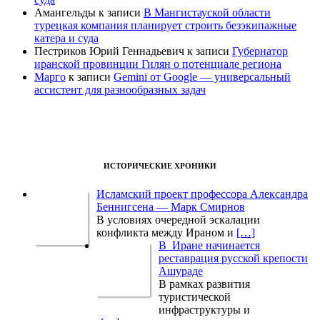
Амангельды
к записи
В Мангистауской области
турецкая компания планирует строить безэкипажные
катера и суда
Пестриков Юрий Геннадьевич
к записи
Губернатор
иранской провинции Гилян о потенциале региона
Марго
к записи
Gemini от Google — универсальный
ассистент для разнообразных задач
ИСТОРИЧЕСКИЕ ХРОНИКИ
Исламский проект профессора Александра
Беннигсена — Марк Смирнов
В условиях очередной эскалации
конфликта между Ираном и
[…]
В Иране начинается
реставрация русской крепости
Ашураде
В рамках развития
туристической
инфраструктуры и