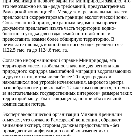
При реализации первого варианта Минприроды заявило, что
это невозможно из-за «ряда требований, предусмотренных
Рамсарской конвенцией». Между тем, региональные власти
предложили скорректировать границы экологической зоны.
Согласованный природоохранным ведомством проект
документа предлагает изъять часть территории водно-
болотного угодья для создаваемой портовой зоны и
предоставить взамен более обширную территорию. В
результате площадь водно-болотного угодья увеличится с
1122,5 тыс. га до 1124,6 тыс. га.
Согласно информационной справке Минприроды, эта
территория «несет глобальное значение для региона как
природного коридора масштабной миграции водоплавающих
и других птиц, в том числе более 20 видов редких и
находящихся под угрозой исчезновения, мирового центра
разнообразия осетровых рыб». Также там говорится, что «из-
за настоятельных государственных интересов» размеры таких
территорий могут быть сокращены, но при обязательной
компенсации потерь.
Эксперт экологической организации Михаил Крейндлин
отмечает, что согласно Рамсарской конвенции, обращает
внимание эксперт, стороны должны предоставлять «без
промедления» информацию о любых изменениях в