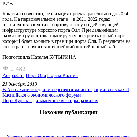
Юг».
Как стало известно, реализация проекта рассчитана до 2024
года. На первоначальном этапе – в 2021-2022 годах
планируется запустить портовую зону на действующей
инфраструктуре морского порта Оля. При дальнейшем
развитии грузопотока планируется построить новый порт,
который будет входить в границы порта Оля. В результате на
юге страны появится крупнейший контейнерный хаб.
Подготовила Наталья БУТЫРИНА
2 482
Астрахань
Порт Оля
Порты Каспия
23 декабря, 2019
В Астрахани обсудили перспективы интеграции в рамках II
Каспийского экономического форума
Порт Курык – динамичные векторы развития
Похожие публикации
Модернизация подъемно-переходных мостов завершена в казахстанском порту