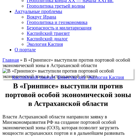
Геополитика конца XX — начала XXI вв.
Геополитика третьей волны
Актуальные проблемы
Вокруг Ирана
Геополитика и геоэкономика
Безопасность и милитаризация
Каспийский транзит
Каспийский диалог
Экология Каспия
О портале
Главная
»
В «Гринписе» выступили против портовой особой
экономической зоны в Астраханской области
Каспийский транзит
,
Повестка дня
,
Экология Каспия
В «Гринписе» выступили против
портовой особой экономической зоны
в Астраханской области
Власти Астраханской области направили заявку в
Минэкономразвития РФ на создание портовой особой
экономической зоны (ОЭЗ), которая позволит загрузить
мощности астраханских портов и в дальнейшем развивать