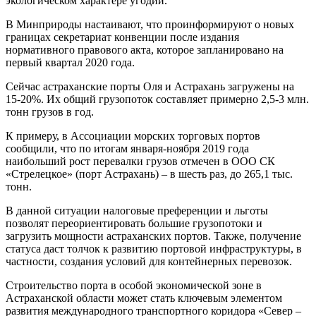
экологическом характере угодий.
В Минприроды настаивают, что проинформируют о новых
границах секретариат конвенции после издания
нормативного правового акта, которое запланировано на
первый квартал 2020 года.
Сейчас астраханские порты Оля и Астрахань загружены на
15-20%. Их общий грузопоток составляет примерно 2,5-3 млн.
тонн грузов в год.
К примеру, в Ассоциации морских торговых портов
сообщили, что по итогам января-ноября 2019 года
наибольший рост перевалки грузов отмечен в ООО СК
«Стрелецкое» (порт Астрахань) – в шесть раз, до 265,1 тыс.
тонн.
В данной ситуации налоговые преференции и льготы
позволят переориентировать большие грузопотоки и
загрузить мощности астраханских портов. Также, получение
статуса даст толчок к развитию портовой инфраструктуры, в
частности, создания условий для контейнерных перевозок.
Строительство порта в особой экономической зоне в
Астраханской области может стать ключевым элементом
развития международного транспортного коридора «Север –