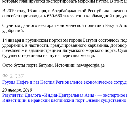
которые планируются экспортировать морским путём. В этих ц
В 2019 году, 16 января, в Азербайджанской Республике введе
способен производить 650-660 тысяч тонн карбамидной продук
С учётом данного вектора экономической политики Баку и Аш
удобрений.
14 января в грузинском портовом городе Батуми состоялось п
удобрений, в частности, гранулированного карбамида. Догово
investment» и администрацией Батумского морского порта. Су
будущего терминала начнутся через два месяца.
Фото бухты порта Батуми. Источник: newsgeorgia.ge
2 937
Грузия
Нефть и газ Каспия
Региональное экономическое сотруд
23 января, 2019
Результаты Диалога «Индия-Центральная Азия» — экспертное
Инвестиции в иранский каспийский порт Энзели существенно