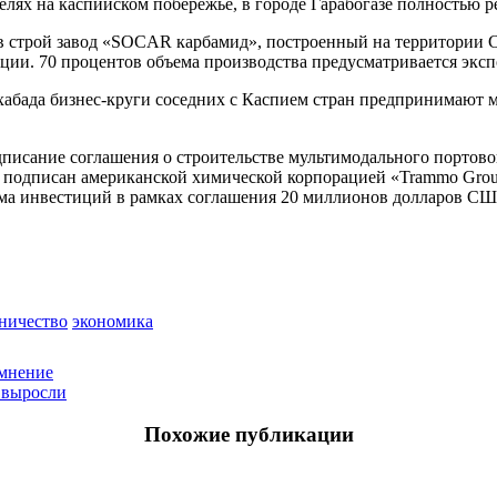
елях на каспийском побережье, в городе Гарабогазе полностью 
н в строй завод «SOCAR карбамид», построенный на территории
ции. 70 процентов объема производства предусматривается эксп
хабада бизнес-круги соседних с Каспием стран предпринимают
одписание соглашения о строительстве мультимодального портов
р подписан американской химической корпорацией «Trammo Grou
мма инвестиций в рамках соглашения 20 миллионов долларов СШ
ничество
экономика
 мнение
 выросли
Похожие публикации