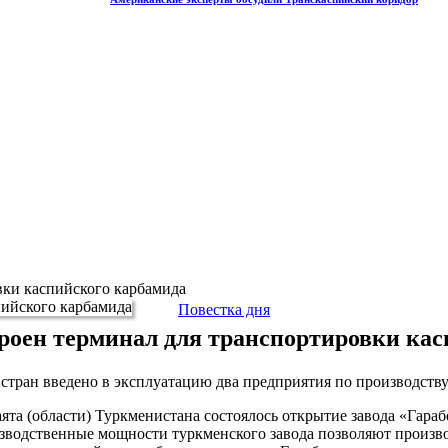
вки каспийского карбамида
Повестка дня
троен терминал для транспортировки ка
 стран введено в эксплуатацию два предприятия по производств
лаята (области) Туркменистана состоялось открытие завода «Гар
Производственные мощности туркменского завода позволяют произ