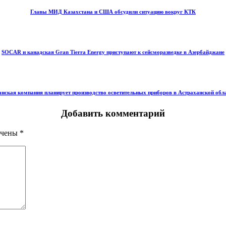
Главы МИД Казахстана и США обсудили ситуацию вокруг КТК
SOCAR и канадская Gran Tierra Energy приступают к сейсморазведке в Азербайджане
нская компания планирует производство осветительных приборов в Астраханской обл
Добавить комментарий
ечены
*