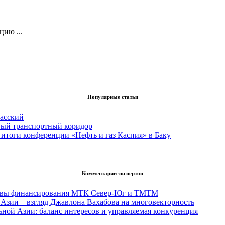
ию ...
Популярные статьи
асский
вый транспортный коридор
итоги конференции «Нефть и газ Каспия» в Баку
Комментарии экспертов
тивы финансирования МТК Север-Юг и ТМТМ
Азии – взгляд Джавлона Вахабова на многовекторность
ьной Азии: баланс интересов и управляемая конкуренция