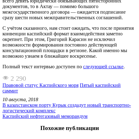
всего девять юридически обязывающих пятисторонних
документов, то в Актау — помимо большого
межгосударственного договора — ожидается подписание
сразу шести новых межправительственных соглашений.
С учётом сказанного, нам стоит ожидать, что после принятия
конвенции каспийский формат взаимодействия заметно
окрепнет. При этом, Григорий Карасин не исключил
возможности формирования постоянно действующей
консультационной площадки в регионе. Какой именно мы
возможно узнаем в ближайшее воскресенье.
Полный текст интервью доступен по
следующей ссылке
.
2 290
Правовой статус Каспийского моря
Пятый каспийский
саммит
10 августа, 2018
В казахстанском порту Курык создадут новый транспортно-
логистический комплекс
Каспийский нефтегазовый меморандум
Похожие публикации