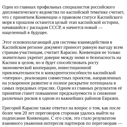
Один из главных профильных специалистов российского
дипломатического ведомства по каспийской тематике считает,
что с принятием Конвенции о правовом статусе Каспийского
моря в прошлом останется целый этап каспийской истории,
начавшийся с распадом СССР, и начнется новый —
нацеленный в будущее.
Этот основополагающий для системы взаимодействия в
Каспийском регионе документ принесет равную выгоду всем
странам-участницам, считает Карасин. Конвенция не только
значительно укрепит доверие между ними и безопасность на
Каспии в целом, но и будет способствовать росту
экономической кооперации, инвестиционной
привлекательности и конкурентоспособности каспийской
«пятерки», реализации совместных проектов, направленных
на ускоренное развитие и полное раскрытие потенциала в
самых передовых отраслях. Одним из главных результатов её
принятия станет повышение предсказуемости и снижение
различных рисков в одном из важнейших районов Евразии.
Григорий Карасин также ответил на вопрос о том, как после
более чем 20 лет переговоров сторонам удалось выйти на
подписание Конвенции. С его слов, это стало результатом
взаимного уважения интересов партнеров по переговорам —