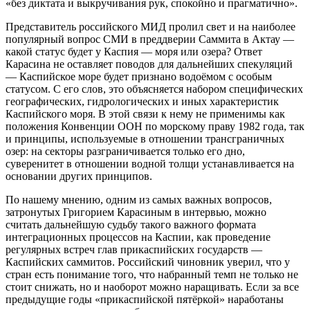
«без диктата и выкручивания рук, спокойно и прагматично».
Представитель российского МИД пролил свет и на наиболее
популярный вопрос СМИ в преддверии Саммита в Актау —
какой статус будет у Каспия — моря или озера? Ответ
Карасина не оставляет поводов для дальнейших спекуляций
— Каспийское море будет признано водоёмом с особым
статусом. С его слов, это объясняется набором специфических
географических, гидрологических и иных характеристик
Каспийского моря. В этой связи к нему не применимы как
положения Конвенции ООН по морскому праву 1982 года, так
и принципы, используемые в отношении трансграничных
озер: на секторы разграничивается только его дно,
суверенитет в отношении водной толщи устанавливается на
основании других принципов.
По нашему мнению, одним из самых важных вопросов,
затронутых Григорием Карасиным в интервью, можно
считать дальнейшую судьбу такого важного формата
интеграционных процессов на Каспии, как проведение
регулярных встреч глав прикаспийских государств —
Каспийских саммитов. Российский чиновник уверил, что у
стран есть понимание того, что набранный темп не только не
стоит снижать, но и наоборот можно наращивать. Если за все
предыдущие годы «прикаспийской пятёркой» наработаны