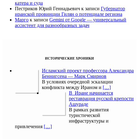
катера и суда
Пестриков Юрий Геннадьевич
к записи
Губернатор
иранской провинции Гилян о потенциале региона
Марго
к записи
Gemini от Google — универсальный
ассистент для разнообразных задач
ИСТОРИЧЕСКИЕ ХРОНИКИ
Исламский проект профессора Александра
Беннигсена — Марк Смирнов
В условиях очередной эскалации
конфликта между Ираном и
[…]
В Иране начинается
реставрация русской крепости
Ашураде
В рамках развития
туристической
инфраструктуры и
привлечения
[…]