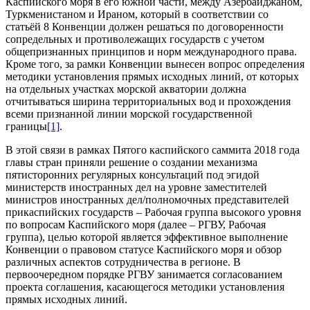
Каспийского моря в его южной части, между Азербайджаном,
Туркменистаном и Ираном, который в соответствии со
статьёй 8 Конвенции должен решаться по договоренности
сопредельных и противолежащих государств с учетом
общепризнанных принципов и норм международного права.
Кроме того, за рамки Конвенции вынесен вопрос определения
методики установления прямых исходных линий, от которых
на отдельных участках морской акватории должна
отчитываться ширина территориальных вод и прохождения
всеми признанной линии морской государственной
границы
[1]
.
В этой связи в рамках Пятого каспийского саммита 2018 года
главы стран приняли решение о создании механизма
пятисторонних регулярных консультаций под эгидой
министерств иностранных дел на уровне заместителей
министров иностранных дел/полномочных представителей
прикаспийских государств – Рабочая группа высокого уровня
по вопросам Каспийского моря (далее – РГВУ, Рабочая
группа), целью которой является эффективное выполнение
Конвенции о правовом статусе Каспийского моря и обзор
различных аспектов сотрудничества в регионе. В
первоочередном порядке РГВУ занимается согласованием
проекта соглашения, касающегося методики установления
прямых исходных линий.