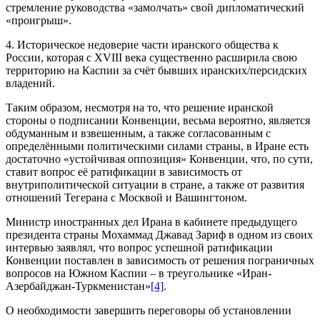
стремление руководства «замолчать» свой дипломатический
«проигрыш».
4. Историческое недоверие части иранского общества к
России, которая с XVIII века существенно расширила свою
территорию на Каспии за счёт бывших иранских/персидских
владений.
Таким образом, несмотря на то, что решение иранской
стороны о подписании Конвенции, весьма вероятно, является
обдуманным и взвешенным, а также согласованным с
определёнными политическими силами страны, в Иране есть
достаточно «устойчивая оппозиция» Конвенции, что, по сути,
ставит вопрос её ратификации в зависимость от
внутриполитической ситуации в стране, а также от развития
отношений Тегерана с Москвой и Вашингтоном.
Министр иностранных дел Ирана в кабинете предыдущего
президента страны Мохаммад Джавад Зариф в одном из своих
интервью заявлял, что вопрос успешной ратификации
Конвенции поставлен в зависимость от решения пограничных
вопросов на Южном Каспии – в треугольнике «Иран-
Азербайджан-Туркменистан»
[4]
.
О необходимости завершить переговоры об установлении