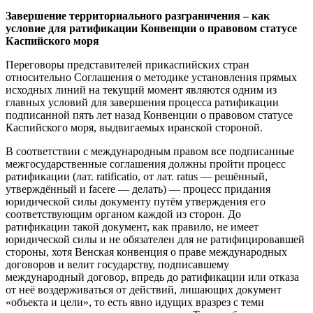
Завершение территориального разграничения – как
условие для ратификации Конвенции о правовом статусе
Каспийского моря
Переговоры представителей прикаспийских стран
относительно Соглашения о методике установления прямых
исходных линий на текущий момент являются одним из
главных условий для завершения процесса ратификации
подписанной пять лет назад Конвенции о правовом статусе
Каспийского моря, выдвигаемых иранской стороной.
В соответствии с международным правом все подписанные
межгосударственные соглашения должны пройти процесс
ратификации (лат. ratificatio, от лат. ratus — решённый,
утверждённый и facere — делать) — процесс придания
юридической силы документу путём утверждения его
соответствующим органом каждой из сторон. До
ратификации такой документ, как правило, не имеет
юридической силы и не обязателен для не ратифицировавшей
стороны, хотя Венская конвенция о праве международных
договоров и велит государству, подписавшему
международный договор, впредь до ратификации или отказа
от неё воздерживаться от действий, лишающих документ
«объекта и цели», то есть явно идущих вразрез с теми