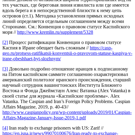
тех участках, где береговая линия извилиста или где имеется
вдоль берега и в непосредственной близости к нему цепь
островов (ст.1). Методика установления прямых исходных
линий определяется отдельным соглашением между всеми
Сторонами. См.: Конвенция о правовом статусе Каспийского
моря //
http://www.kremlin.ru/supplement/5328
[2]
Процесс ратификации Конвенции о правовом статусе
Каспия в Иране обещает быть сложным //
https://casp-
geo.ru/protsess-ratifikatsii-konventsii-o-pravovom-statuse-kaspiya-v-
irane-obeshhaet-byt-slozhnym/
[3]
Довольно подробно отношение иранцев к подписанному
на Пятом каспийском саммите соглашению охарактеризовал
американский политолог иранского происхождения, старший
научный сотрудник вашингтонских Института Ближнего
Востока и Фонда Джеймстаун Алекс Ватанка (Alex Vatanka) в
своей статье для журнала «Каспийские проблемы». Alex
Vatanka. The Caspian and Iran’s Foreign Policy Problems. Caspian
Affairs Magazine, 2019, p. 40-43//
http://www.caspianpolicy.org/wp-content/uploads/2019/01/Caspian-
Affairs-Magazine-January-Issue-2019-1.pdf
[4]
Iran ready to exchange prisoners with US: Zarif //
https://en.isna.ir/news/99070100676/Iran-ready-to-exchange-