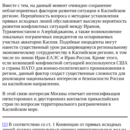
Вместе с тем, на данный момент очевидно сохранение
неблагоприятных факторов развития ситуации в Каспийском
регионе. Нерешённость вопроса о методике установления
прямых исходных линий обуславливает высокую вероятность
развития конфликтных ситуаций между Ираном,
Туркменистаном и Азербайджаном, а также возникновение
локальных пограничных инцидентов на оспариваемых
участках акватории Каспия. Подобные инциденты могут
нанести существенный урон расширяющемуся региональному
экономическому сотрудничеству в Каспийском регионе, в том
числе по линии Иран-ЕАЭС и Иран-Россия. Кроме этого,
если возникшей конфликтной ситуацией воспользуются США
и страны НАТО для военно-политического проникновения в
регион, данный фактор создаст существенные сложности для
реализации национальных интересов и безопасности России
на каспийском направлении.
В этой связи интересам Москвы отвечает интенсификация
пятисторонних и двусторонних контактов прикаспийских
стран по вопросам территориального разграничения в
Каспийском море.
[1]
В соответствии со ст. 1 Конвенции от прямых исходных
линий должна отчитываться ширина территориальных вод на