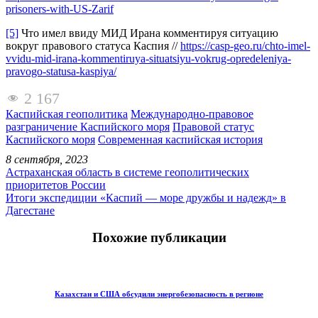
prisoners-with-US-Zarif
[5]
Что имел ввиду МИД Ирана комментируя ситуацию
вокруг правового статуса Каспия //
https://casp-geo.ru/chto-imel-
vvidu-mid-irana-kommentiruya-situatsiyu-vokrug-opredeleniya-
pravogo-statusa-kaspiya/
2 167
Каспийская геополитика
Международно-правовое
разграничение Каспийского моря
Правовой статус
Каспийского моря
Современная каспийская история
8 сентября, 2023
Астраханская область в системе геополитических
приоритетов России
Итоги экспедиции «Каспий — море дружбы и надежд» в
Дагестане
Похожие публикации
Казахстан и США обсудили энергобезопасность в регионе