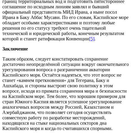
границ территориальных вод и подготовить пятистороннее
соглашение по исходным линиям заявлял и бывший
официальный представитель МИД Ирана, а ныне посол
Ирана в Баку Аббас Мусави. По его словам, Каспийское море
обладает особыми характеристиками и поэтому любые
решения по его статусу требуют очень тщательной
технической и юридической работы, конечным результатом
которой и станет ратификация Конвенции
[5]
.
Заключение
Таким образом, следует констатировать сохранение
достаточно неопределённой ситуации вокруг окончательного
урегулирования вопроса о разграничении акватории
Каспийского моря. Остаётся надеяться, что этот вопрос не
станет «камнем преткновения» для Тегерана, Баку и
Ашхабада, и стороны выстроят свою политику в этом
вопросе, исходя из примата сохранения мира и безопасности
на Каспийском море. Тем более, что хорошим примером для
стран Южного Каспия является успешное урегулирование
аналогичных вопросов между Россией, Казахстаном и
Азербайджаном, что позволяет сегодня осуществлять
совместную работу по разработке месторождений,
находящихся на стыке национальных секторов дна
Каспийского моря и когда-то считавшихся спорными.