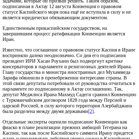
задачами, которые он призван решить. Таким образом,
подписанная в Актау 12 августа Конвенция о правовом
статусе Каспийского моря пока ещё не вступила в силу и не
является юридически обязывающим документом.
Единственным прикаспийским государством, на
завершившим процесс ратификации Конвенции является
Иран.
Известно, что соглашение о правовом статусе Каспия в Иране
восприняли далеко неоднозначно. Со дня его подписания
президент ИРИ Хасан Роухани был подвергнут критике
консерваторов в парламенте и религиозных деятелей Ирана.
Главу государства и министра иностранных дел Мухаммеда
Зарифа обвинили в пренебрежении интересами страны. В
этой связи депутаты потребовали от руководства отчитаться в
парламенте по подписанному в Актау соглашению. Так,
депутат Меджлиса Ирана Махмуд Садеги сравнил Конвенцию
с Туркманчайским договором 1828 года между Персией и
царской Россией, в силу которого территория Азербайджана
была разделена между двумя державами
[2]
.
Отдельные эксперты оценили подписание Конвенции как
фиаско в плане реализации прежних амбиций Тегерана на
Каспии, так как после Каспийского саммита Ирану придется
ждать и продумывать действия своего соседа в Каспийском