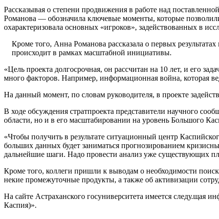
Рассказывая о степени продвижения в работе над поставленно
Романова — обозначила ключевые моменты, которые позволили 
охарактеризовала основных «игроков», задействованных в исс
Кроме того, Анна Романова рассказала о первых результатах
происходит в рамках масштабной инициативы.
«Цель проекта долгосрочная, он рассчитан на 10 лет, и его за
много факторов. Например, информационная война, которая вед
На данный момент, по словам руководителя, в проекте задейств
В ходе обсуждения стратпроекта представители научного сооб
области, но и в его масштабировании на уровень Большого Кас
«Чтобы получить в результате ситуационный центр Каспийског
больших данных будет заниматься прогнозированием кризисных 
дальнейшие шаги. Надо провести анализ уже существующих пл
Кроме того, коллеги пришли к выводам о необходимости поиск
некие промежуточные продукты, а также об активизации сотру
На сайте Астраханского госуниверситета имеется следу.щая и
Каспия)».