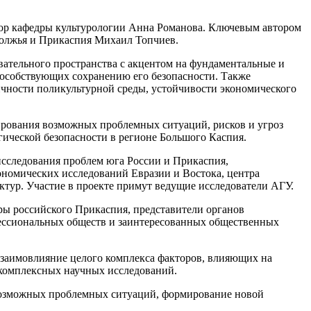
ссор кафедры культурологии Анна Романова. Ключевым автором
олжья и Прикаспия Михаил Топчиев.
вательного пространства с акцентом на фундаментальные и
особствующих сохранению его безопасности. Также
чности поликультурной среды, устойчивости экономического
озирования возможных проблемных ситуаций, рисков и угроз
гической безопасности в регионе Большого Каспия.
исследования проблем юга России и Прикаспия,
ономических исследований Евразии и Востока, центра
ктур. Участие в проекте примут ведущие исследователи АГУ.
тры российского Прикаспия, представители органов
фессиональных обществ и заинтересованных общественных
взаимовлияние целого комплекса факторов, влияющих на
 комплексных научных исследований.
ю возможных проблемных ситуаций, формирование новой