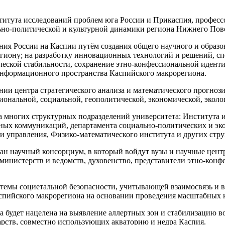
нститута исследований проблем юга России и Прикаспия, профе
ьно-политической и культурной динамики региона Нижнего Пов
ия России на Каспии путём создания общего научного и образо
иону; на разработку инновационных технологий и решений, сп
еской стабильности, сохранение этно-конфессиональной иденти
 информационного пространства Каспийского макрорегиона.
дании центра стратегического анализа и математического прогн
иональной, социальной, геополитической, экономической, эколо
а многих структурных подразделений университета: Института 
ьных коммуникаций, департамента социально-политических и эк
и управления, Физико-математического института и других стру
здан научный консорциум, в который войдут вузы и научные цен
министерств и ведомств, духовенство, представители этно-кон
стемы социетальной безопасности, учитывающей взаимосвязь и 
аспийского макрорегиона на основании проведения масштабных
ема будет нацелена на выявление аллертных зон и стабилизаци
арств, совместно использующих акваторию и недра Каспия.