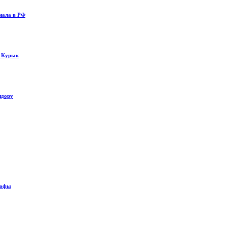
нала в РФ
у Курык
идору
рофы