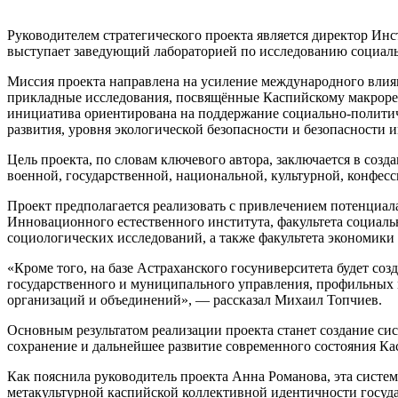
Руководителем стратегического проекта является директор И
выступает заведующий лабораторией по исследованию социал
Миссия проекта направлена на усиление международного влиян
прикладные исследования, посвящённые Каспийскому макрорег
инициатива ориентирована на поддержание социально-политич
развития, уровня экологической безопасности и безопасности
Цель проекта, по словам ключевого автора, заключается в соз
военной, государственной, национальной, культурной, конфесс
Проект предполагается реализовать с привлечением потенциал
Инновационного естественного института, факультета социал
социологических исследований, а также факультета экономики 
«Кроме того, на базе Астраханского госуниверситета будет со
государственного и муниципального управления, профильных 
организаций и объединений», — рассказал Михаил Топчиев.
Основным результатом реализации проекта станет создание си
сохранение и дальнейшее развитие современного состояния К
Как пояснила руководитель проекта Анна Романова, эта сист
метакультурной каспийской коллективной идентичности госуд