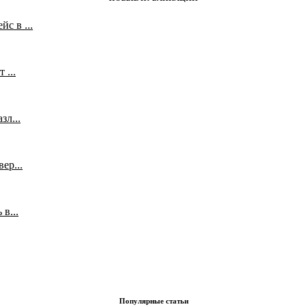
с в ...
 ...
л...
ер...
в...
Популярные статьи