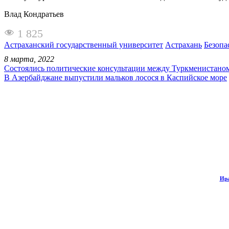
Влад Кондратьев
1 825
Астраханский государственный университет
Астрахань
Безопа
8 марта, 2022
Состоялись политические консультации между Туркменистан
В Азербайджане выпустили мальков лосося в Каспийское море
Ира