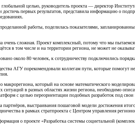
й глобальной целью, руководитель проекта — директор Институ
достичь первых результатов, представила информацию о подпро
ледованиях.
 проделанной работы, поделилась показателями, запланированными
дача очень сложная. Проект комплексный, потому что мы пытаемся
ётся в том числе и на территории региона, не может не оказыв
овано около 80 человек, к сотрудничеству подключились порядка
щества АГУ порекомендовали коллегам пути, которые помогут не
пия.
о макрорегиона, который на основе математического моделиров
ситуаций в разных областях жизни региона, необходимо описать
атформ с целью переориентации подобных разработок под свои 
а партнёров, выстраивания пошаговой модели достижения итого
дничества в рамках стратпроекта с Центром управления регионо
нформация о проекте «Разработка системы социетальной (компле