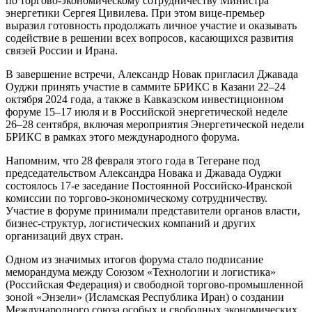
по торгово-экономическому сотрудничеству Министра
энергетики Сергея Цивилева. При этом вице-премьер
выразил готовность продолжать личное участие и оказывать
содействие в решении всех вопросов, касающихся развития
связей России и Ирана.
В завершение встречи, Александр Новак пригласил Джавада
Оуджи принять участие в саммите БРИКС в Казани 22–24
октября 2024 года, а также в Кавказском инвестиционном
форуме 15–17 июля и в Российской энергетической неделе
26–28 сентября, включая мероприятия Энергетической недели
БРИКС в рамках этого международного форума.
Напомним, что 28 февраля этого года в Тегеране под
председательством Александра Новака и Джавада Оуджи
состоялось 17-е заседание Постоянной Российско-Иранской
комиссии по торгово-экономическому сотрудничеству.
Участие в форуме принимали представители органов власти,
бизнес-структур, логистических компаний и других
организаций двух стран.
Одном из значимых итогов форума стало подписание
меморандума между Союзом «Технологии и логистика»
(Российская Федерация) и свободной торгово-промышленной
зоной «Энзели» (Исламская Республика Иран) о создании
Международного союза особых и свободных экономических