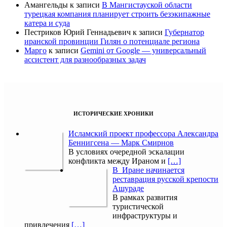
Амангельды
к записи
В Мангистауской области
турецкая компания планирует строить безэкипажные
катера и суда
Пестриков Юрий Геннадьевич
к записи
Губернатор
иранской провинции Гилян о потенциале региона
Марго
к записи
Gemini от Google — универсальный
ассистент для разнообразных задач
ИСТОРИЧЕСКИЕ ХРОНИКИ
Исламский проект профессора Александра
Беннигсена — Марк Смирнов
В условиях очередной эскалации
конфликта между Ираном и
[…]
В Иране начинается
реставрация русской крепости
Ашураде
В рамках развития
туристической
инфраструктуры и
привлечения
[…]