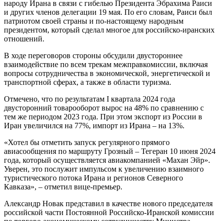
народу Ирана в связи с гибелью Президента Эбрахима Раиси
и других членов делегации 19 мая. По его словам, Раиси был
патриотом своей страны и по‑настоящему народным
президентом, который сделал многое для российско-иранских
отношений.
В ходе переговоров стороны обсудили двустороннее
взаимодействие по всем трекам межправкомиссии, включая
вопросы сотрудничества в экономической, энергетической и
транспортной сферах, а также в области туризма.
Отмечено, что по результатам I квартала 2024 года
двусторонний товарооборот вырос на 48% по сравнению с
тем же периодом 2023 года. При этом экспорт из России в
Иран увеличился на 77%, импорт из Ирана – на 13%.
«Хотел бы отметить запуск регулярного прямого
авиасообщения по маршруту Грозный – Тегеран 10 июня 2024
года, который осуществляется авиакомпанией «Махан Эйр».
Уверен, это послужит импульсом к увеличению взаимного
туристического потока Ирана и регионов Северного
Кавказа», – отметил вице-премьер.
Александр Новак представил в качестве нового председателя
российской части Постоянной Российско-Иранской комиссии