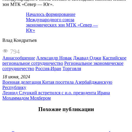
зон МТК «Север — Юг».
Началось формирование
Международного союза
экономических зон МТК «Север —
Юг»
Влад Кондратьев
794
Авиасообщение
Александр Новак
Джавад Оджи
Каспийское
региональное сотрудничество
Региональное экономическое
сотрудничество
Россия-Иран
Торговля
18 июня, 2024
Военная делегация Китая посетила Азербайджанскую
Республику
Леонид Слуцкий встретился с и.о. президента Ирана
Мохаммадом Мохбером
Похожие публикации