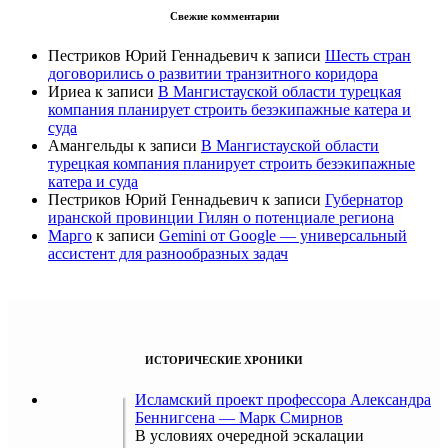
Свежие комментарии
Пестриков Юрий Геннадьевич
к записи
Шесть стран
договорились о развитии транзитного коридора
Ириеа
к записи
В Мангистауской области турецкая
компания планирует строить безэкипажные катера и
суда
Амангельды
к записи
В Мангистауской области
турецкая компания планирует строить безэкипажные
катера и суда
Пестриков Юрий Геннадьевич
к записи
Губернатор
иранской провинции Гилян о потенциале региона
Марго
к записи
Gemini от Google — универсальный
ассистент для разнообразных задач
ИСТОРИЧЕСКИЕ ХРОНИКИ
Исламский проект профессора Александра
Беннигсена — Марк Смирнов
В условиях очередной эскалации