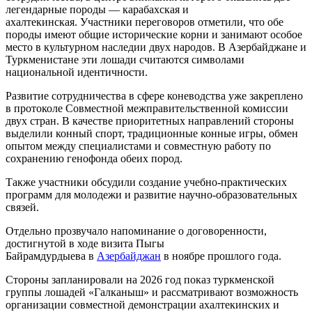
легендарные породы — карабахская и
ахалтекинская. Участники переговоров отметили, что обе
породы имеют общие исторические корни и занимают особое
место в культурном наследии двух народов. В Азербайджане и
Туркменистане эти лошади считаются символами
национальной идентичности.
Развитие сотрудничества в сфере коневодства уже закреплено
в протоколе Совместной межправительственной комиссии
двух стран. В качестве приоритетных направлений стороны
выделили конный спорт, традиционные конные игры, обмен
опытом между специалистами и совместную работу по
сохранению генофонда обеих пород.
Также участники обсудили создание учебно-практических
программ для молодежи и развитие научно-образовательных
связей.
Отдельно прозвучало напоминание о договоренности,
достигнутой в ходе визита Пыгы
Байрамдурдыева в
Азербайджан
в ноябре прошлого года.
Стороны запланировали на 2026 год показ туркменской
группы лошадей «Галканыш» и рассматривают возможность
организации совместной демонстрации ахалтекинских и