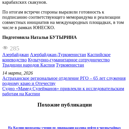
карабахских скакунов.
По итогам встречи стороны выразили готовность к
подписанию соответствующего меморандума и реализации
совместных инициатив на международных площадках, в том
числе в рамках ЮНЕСКО.
Подготовила Наталья БУТЫРИНА
285
Азербайджан
Азербайджан-Туркменистан
Каспийское
коневодство
Культурно-гуманитарное сотрудничество
Традиции народов Каспия
Туркменистан
14 марта, 2026
Астраханское региональное отделение РГО – 65 лет служения
родному краю и Отечеству
Судно «Мамед Сулейманов» привлекли к исследовательским
работам на Каспии
Похожие публикации
На Каспии проведены учения по ликвидации разлива нефти и чрезвычайных