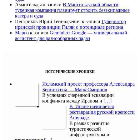
Амангельды
к записи
В Мангистауской области
турецкая компания планирует строить безэкипажные
катера и суда
Пестриков Юрий Геннадьевич
к записи
Губернатор
иранской провинции Гилян о потенциале региона
Марго
к записи
Gemini от Google — универсальный
ассистент для разнообразных задач
ИСТОРИЧЕСКИЕ ХРОНИКИ
Исламский проект профессора Александра
Беннигсена — Марк Смирнов
В условиях очередной эскалации
конфликта между Ираном и
[…]
В Иране начинается
реставрация русской крепости
Ашураде
В рамках развития
туристической
инфраструктуры и