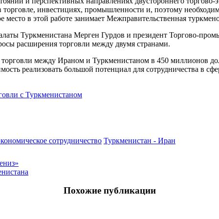
оянии и перспективных направлениях двустороннего торгово-эк
 торговле, инвестициях, промышленности и, поэтому необходим
ое место в этой работе занимает Межправительственная туркмен
палаты Туркменистана Мерген Гурдов и президент Торгово-про
просы расширения торговли между двумя странами.
 торговли между Ираном и Туркменистаном в 450 миллионов долла
имость реализовать большой потенциал для сотрудничества в сф
говли с Туркменистаном
экономическое сотрудничество
Туркменистан - Иран
ениз»
енистана
Похожие публикации