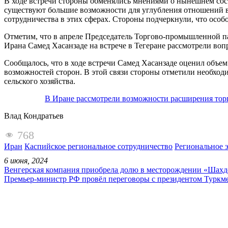
В ходе встречи стороны обменялись мнениями о нынешнем сост
существуют большие возможности для углубления отношений в
сотрудничества в этих сферах. Стороны подчеркнули, что особ
Отметим, что в апреле Председатель Торгово-промышленной 
Ирана Самед Хасанзаде на встрече в Тегеране рассмотрели во
Сообщалось, что в ходе встречи Самед Хасанзаде оценил объем
возможностей сторон. В этой связи стороны отметили необход
сельского хозяйства.
В Иране рассмотрели возможности расширения тор
Влад Кондратьев
768
Иран
Каспийское региональное сотрудничество
Региональное 
6 июня, 2024
Венгерская компания приобрела долю в месторождении «Шахд
Премьер-министр РФ провёл переговоры с президентом Туркм