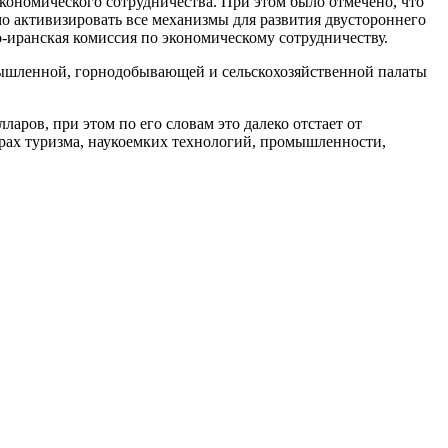
ономического сотрудничества. При этом было отмечено, что
о активизировать все механизмы для развития двустороннего
о-иранская комиссия по экономическому сотрудничеству.
мышленной, горнодобывающей и сельскохозяйственной палаты
ров, при этом по его словам это далеко отстает от
ерах туризма, наукоемких технологий, промышленности,