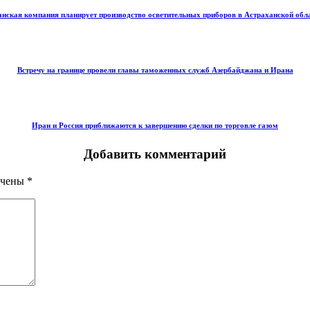
нская компания планирует производство осветительных приборов в Астраханской обл
Встречу на границе провели главы таможенных служб Азербайджана и Ирана
Иран и Россия приближаются к завершению сделки по торговле газом
Добавить комментарий
ечены
*