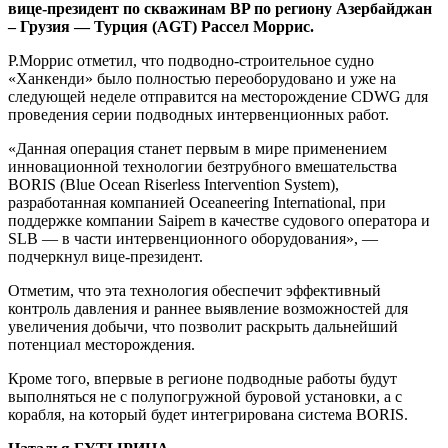
вице-президент по скважинам BP по региону Азербайджан
– Грузия — Турция (AGT) Рассел Моррис.
Р.Моррис отметил, что подводно-строительное судно
«Ханкенди» было полностью переоборудовано и уже на
следующей неделе отправится на месторождение CDWG для
проведения серии подводных интервенционных работ.
«Данная операция станет первым в мире применением
инновационной технологии безтрубного вмешательства
BORIS (Blue Ocean Riserless Intervention System),
разработанная компанией Oceaneering International, при
поддержке компании Saipem в качестве судового оператора и
SLB — в части интервенционного оборудования», —
подчеркнул вице-президент.
Отметим, что эта технология обеспечит эффективный
контроль давления и раннее выявление возможностей для
увеличения добычи, что позволит раскрыть дальнейший
потенциал месторождения.
Кроме того, впервые в регионе подводные работы будут
выполняться не с полупогружной буровой установки, а с
корабля, на который будет интегрирована система BORIS.