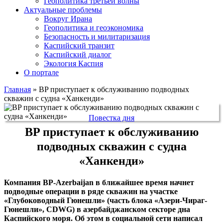
Геополитика третьей волны
Актуальные проблемы
Вокруг Ирана
Геополитика и геоэкономика
Безопасность и милитаризация
Каспийский транзит
Каспийский диалог
Экология Каспия
О портале
Главная
»
BP приступает к обслуживанию подводных
скважин с судна «Ханкенди»
Повестка дня
BP приступает к обслуживанию
подводных скважин с судна
«Ханкенди»
Компания BP-Azerbaijan в ближайшее время начнет
подводные операции в ряде скважин на участке
«Глубоководный Гюнешли» (часть блока «Азери-Чираг-
Гюнешли», CDWG) в азербайджанском секторе дна
Каспийского моря. Об этом в социальной сети написал