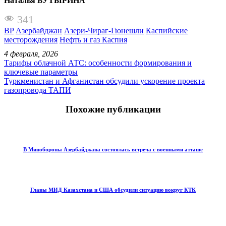
Наталья БУТЫРИНА
341
BP
Азербайджан
Азери-Чираг-Гюнешли
Каспийские
месторождения
Нефть и газ Каспия
4 февраля, 2026
Тарифы облачной АТС: особенности формирования и
ключевые параметры
Туркменистан и Афганистан обсудили ускорение проекта
газопровода ТАПИ
Похожие публикации
В Минобороны Азербайджана состоялась встреча с военными атташе
Главы МИД Казахстана и США обсудили ситуацию вокруг КТК