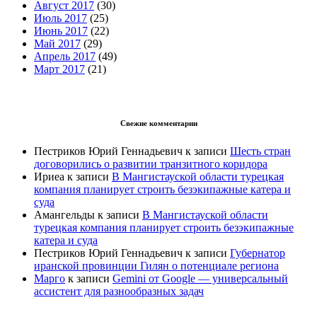
Август 2017
(30)
Июль 2017
(25)
Июнь 2017
(22)
Май 2017
(29)
Апрель 2017
(49)
Март 2017
(21)
Свежие комментарии
Пестриков Юрий Геннадьевич
к записи
Шесть стран
договорились о развитии транзитного коридора
Ириеа
к записи
В Мангистауской области турецкая
компания планирует строить безэкипажные катера и
суда
Амангельды
к записи
В Мангистауской области
турецкая компания планирует строить безэкипажные
катера и суда
Пестриков Юрий Геннадьевич
к записи
Губернатор
иранской провинции Гилян о потенциале региона
Марго
к записи
Gemini от Google — универсальный
ассистент для разнообразных задач