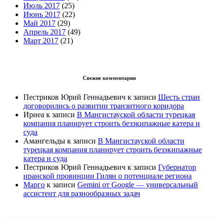
Июль 2017
(25)
Июнь 2017
(22)
Май 2017
(29)
Апрель 2017
(49)
Март 2017
(21)
Свежие комментарии
Пестриков Юрий Геннадьевич
к записи
Шесть стран
договорились о развитии транзитного коридора
Ириеа
к записи
В Мангистауской области турецкая
компания планирует строить безэкипажные катера и
суда
Амангельды
к записи
В Мангистауской области
турецкая компания планирует строить безэкипажные
катера и суда
Пестриков Юрий Геннадьевич
к записи
Губернатор
иранской провинции Гилян о потенциале региона
Марго
к записи
Gemini от Google — универсальный
ассистент для разнообразных задач