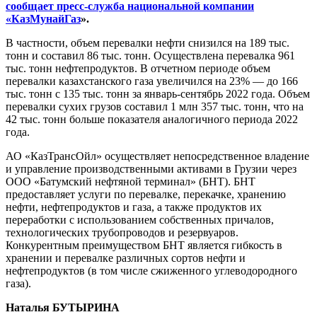
сообщает пресс-служба национальной компании
«КазМунайГаз
».
В частности, объем перевалки нефти снизился на 189 тыс.
тонн и составил 86 тыс. тонн. Осуществлена перевалка 961
тыс. тонн нефтепродуктов. В отчетном периоде объем
перевалки казахстанского газа увеличился на 23% — до 166
тыс. тонн с 135 тыс. тонн за январь-сентябрь 2022 года. Объем
перевалки сухих грузов составил 1 млн 357 тыс. тонн, что на
42 тыс. тонн больше показателя аналогичного периода 2022
года.
АО «КазТрансОйл» осуществляет непосредственное владение
и управление производственными активами в Грузии через
ООО «Батумский нефтяной терминал» (БНТ). БНТ
предоставляет услуги по перевалке, перекачке, хранению
нефти, нефтепродуктов и газа, а также продуктов их
переработки с использованием собственных причалов,
технологических трубопроводов и резервуаров.
Конкурентным преимуществом БНТ является гибкость в
хранении и перевалке различных сортов нефти и
нефтепродуктов (в том числе сжиженного углеводородного
газа).
Наталья БУТЫРИНА