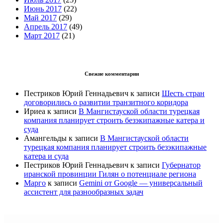
Июнь 2017
(22)
Май 2017
(29)
Апрель 2017
(49)
Март 2017
(21)
Свежие комментарии
Пестриков Юрий Геннадьевич
к записи
Шесть стран
договорились о развитии транзитного коридора
Ириеа
к записи
В Мангистауской области турецкая
компания планирует строить безэкипажные катера и
суда
Амангельды
к записи
В Мангистауской области
турецкая компания планирует строить безэкипажные
катера и суда
Пестриков Юрий Геннадьевич
к записи
Губернатор
иранской провинции Гилян о потенциале региона
Марго
к записи
Gemini от Google — универсальный
ассистент для разнообразных задач