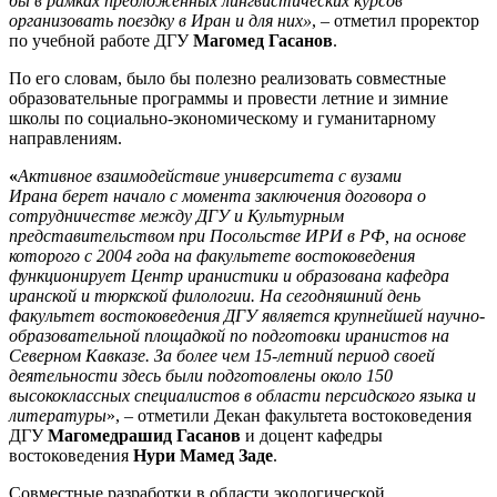
бы в рамках предложенных лингвистических курсов
организовать поездку в Иран и для них»
, – отметил проректор
по учебной работе ДГУ
Магомед Гасанов
.
По его словам, было бы полезно реализовать совместные
образовательные программы и провести летние и зимние
школы по социально-экономическому и гуманитарному
направлениям.
«
Активное взаимодействие университета с вузами
Ирана берет начало с момента заключения договора о
сотрудничестве между ДГУ и Культурным
представительством при Посольстве ИРИ в РФ, на основе
которого с 2004 года на факультете востоковедения
функционирует Центр иранистики и образована кафедра
иранской и тюркской филологии. На сегодняшний день
факультет востоковедения ДГУ является крупнейшей научно-
образовательной площадкой по подготовки иранистов на
Северном Кавказе. За более чем 15-летний период своей
деятельности здесь были подготовлены около 150
высококлассных специалистов в области персидского языка и
литературы
», – отметили Декан факультета востоковедения
ДГУ
Магомедрашид Гасанов
и доцент кафедры
востоковедения
Нури Мамед Заде
.
Совместные разработки в области экологической