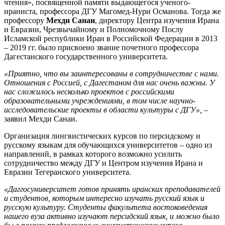
чтения», посвященной памяти выдающегося ученого-
ираниста, профессора ДГУ Магомед-Нури Османова. Тогда же
профессору
Мехди Санаи
, директору Центра изучения Ирана
и Евразии, Чрезвычайному и Полномочному Послу
Исламской республики Иран в Российской Федерации в 2013
– 2019 гг. было присвоено звание почетного профессора
Дагестанского государственного университета.
«Приятно, что вы заинтересованы в сотрудничестве с нами.
Отношения с Россией, с Дагестаном для нас очень важны. У
нас сложилось несколько проектов с российскими
образовательными учреждениями, в том числе научно-
исследовательские проекты в области культуры с ДГУ»,
–
заявил Мехди Санаи.
Организация лингвистических курсов по персидскому и
русскому языкам для обучающихся университетов – одно из
направлений, в рамках которого возможно усилить
сотрудничество между ДГУ и Центром изучения Ирана и
Евразии Тегеранского университета.
«Даггосуниверситет готов принять иранских преподавателей
и студентов, которым интересно изучать русский язык и
русскую культуру. Студенты факультета востоковедения
нашего вуза активно изучают персидский язык, и можно было