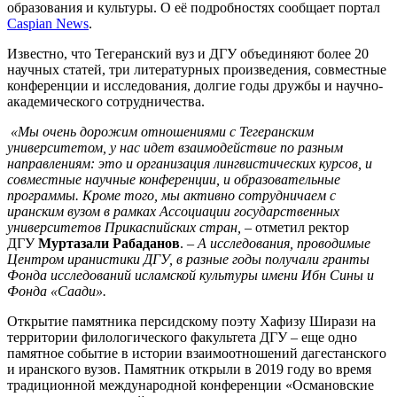
образования и культуры. О её подробностях сообщает портал
Caspian News
.
Известно, что Тегеранский вуз и ДГУ объединяют более 20
научных статей, три литературных произведения, совместные
конференции и исследования, долгие годы дружбы и научно-
академического сотрудничества.
«Мы очень дорожим отношениями с Тегеранским
университетом, у нас идет взаимодействие по разным
направлениям: это и организация лингвистических курсов, и
совместные научные конференции, и образовательные
программы. Кроме того, мы активно сотрудничаем с
иранским вузом в рамках Ассоциации государственных
университетов Прикаспийских стран,
– отметил ректор
ДГУ
Муртазали Рабаданов
. –
А исследования, проводимые
Центром иранистики ДГУ, в разные годы получали гранты
Фонда исследований исламской культуры имени Ибн Сины и
Фонда «Саади».
Открытие памятника персидскому поэту Хафизу Ширази на
территории филологического факультета ДГУ – еще одно
памятное событие в истории взаимоотношений дагестанского
и иранского вузов. Памятник открыли в 2019 году во время
традиционной международной конференции «Османовские