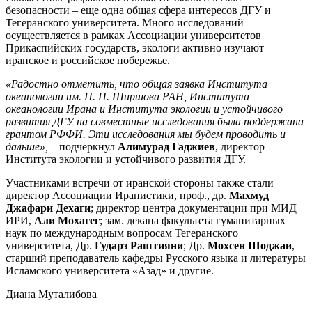
безопасности – еще одна общая сфера интересов ДГУ и
Тегеранского университета. Много исследований
осуществляется в рамках Ассоциации университетов
Прикаспийских государств, экологи активно изучают
иранское и российское побережье.
«Радостно отметить, что общая заявка Института
океанологии им. П. П. Ширшова РАН, Института
океанологии Ирана и Института экологии и устойчивого
развития ДГУ на совместные исследования была поддержана
грантом РФФИ. Эти исследования мы будем проводить и
дальше»,
– подчеркнул
Алимурад Гаджиев
, директор
Института экологии и устойчивого развития ДГУ.
Участниками встречи от иранской стороны также стали
директор Ассоциации Иранистики, проф., др.
Махмуд
Джафари Дехаги
; директор центра документации при МИД
ИРИ,
Али Мохагег
; зам. декана факультета гуманитарных
наук по международным вопросам Тегеранского
университета, Др.
Гударз Раштияни
; Др.
Мохсен Шоджаи
,
старший преподаватель кафедры Русского языка и литературы
Исламского университета «Азад» и другие.
Диана Муталибова