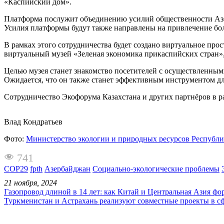
«Каспийский дом».
Платформа послужит объединению усилий общественности Азер
Усилия платформы будут также направлены на привлечение бо
В рамках этого сотрудничества будет создано виртуальное про
виртуальный музей «Зеленая экономика прикаспийских стран»,
Целью музея станет знакомство посетителей с осуществленным
Ожидается, что он также станет эффективным инструментом дл
Сотрудничество Экофорума Казахстана и других партнёров в 
Влад Кондратьев
Фото:
Министерство экологии и природных ресурсов Республи
741
COP29
fpth
Азербайджан
Социально-экологические проблемы
21 ноября, 2024
Газопровод длиной в 14 лет: как Китай и Центральная Азия ф
Туркменистан и Астрахань реализуют совместные проекты в с