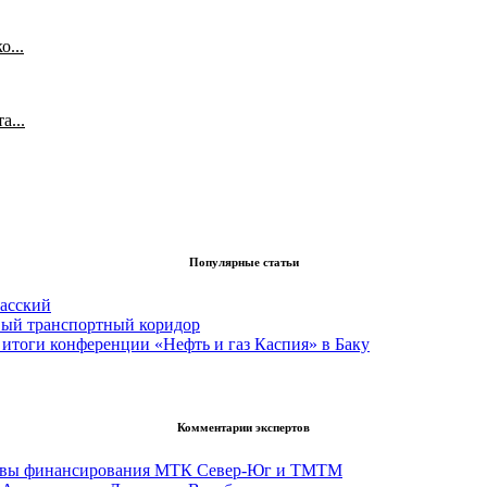
...
а...
Популярные статьи
асский
вый транспортный коридор
итоги конференции «Нефть и газ Каспия» в Баку
Комментарии экспертов
тивы финансирования МТК Север-Юг и ТМТМ