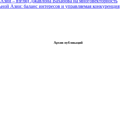
Азии – взгляд Джавлона Вахабова на многовекторность
ьной Азии: баланс интересов и управляемая конкуренция
Архив публикаций