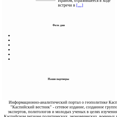
Ираном, отразившееся в ходе
встречи в
[…]
Фото дня
Наши партнеры
Информационно-аналитический портал о геополитике Касп
"Каспийский вестник" - сетевое издание, созданное групп
экспертов, политологов и молодых ученых в целях изучени
Каспийском регионе политических, экономических, военных 