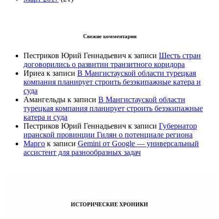
Свежие комментарии
Пестриков Юрий Геннадьевич
к записи
Шесть стран
договорились о развитии транзитного коридора
Ириеа
к записи
В Мангистауской области турецкая
компания планирует строить безэкипажные катера и
суда
Амангельды
к записи
В Мангистауской области
турецкая компания планирует строить безэкипажные
катера и суда
Пестриков Юрий Геннадьевич
к записи
Губернатор
иранской провинции Гилян о потенциале региона
Марго
к записи
Gemini от Google — универсальный
ассистент для разнообразных задач
ИСТОРИЧЕСКИЕ ХРОНИКИ