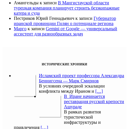
Амангельды
к записи
В Мангистауской области
турецкая компания планирует строить безэкипажные
катера и суда
Пестриков Юрий Геннадьевич
к записи
Губернатор
иранской провинции Гилян о потенциале региона
Марго
к записи
Gemini от Google — универсальный
ассистент для разнообразных задач
ИСТОРИЧЕСКИЕ ХРОНИКИ
Исламский проект профессора Александра
Беннигсена — Марк Смирнов
В условиях очередной эскалации
конфликта между Ираном и
[…]
В Иране начинается
реставрация русской крепости
Ашураде
В рамках развития
туристической
инфраструктуры и
привлечения
[…]