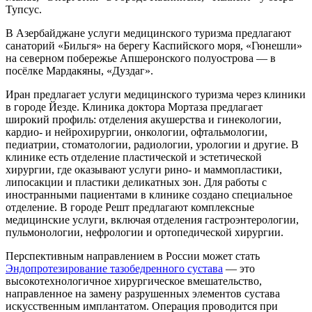
Тупсус.
В Азербайджане услуги медицинского туризма предлагают
санаторий «Бильгя» на берегу Каспийского моря, «Гюнешли»
на северном побережье Апшеронского полуострова — в
посёлке Мардакяны, «Дуздаг».
Иран предлагает услуги медицинского туризма через клиники
в городе Йезде. Клиника доктора Мортаза предлагает
широкий профиль: отделения акушерства и гинекологии,
кардио- и нейрохирургии, онкологии, офтальмологии,
педиатрии, стоматологии, радиологии, урологии и другие. В
клинике есть отделение пластической и эстетической
хирургии, где оказывают услуги рино- и маммопластики,
липосакции и пластики деликатных зон. Для работы с
иностранными пациентами в клинике создано специальное
отделение. В городе Решт предлагают комплексные
медицинские услуги, включая отделения гастроэнтерологии,
пульмонологии, нефрологии и ортопедической хирургии.
Перспективным направлением в России может стать
Эндопротезирование тазобедренного сустава
— это
высокотехнологичное хирургическое вмешательство,
направленное на замену разрушенных элементов сустава
искусственным имплантатом. Операция проводится при