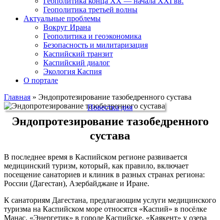
Геополитика конца XX — начала XXI вв.
Геополитика третьей волны
Актуальные проблемы
Вокруг Ирана
Геополитика и геоэкономика
Безопасность и милитаризация
Каспийский транзит
Каспийский диалог
Экология Каспия
О портале
Главная
»
Эндопротезирование тазобедренного сустава
Повестка дня
Эндопротезирование тазобедренного
сустава
В последнее время в Каспийском регионе развивается
медицинский туризм, который, как правило, включает
посещение санаториев и клиник в разных странах региона:
России (Дагестан), Азербайджане и Иране.
К санаториям Дагестана, предлагающим услуги медицинского
туризма на Каспийском море относятся «Каспий» в посёлке
Манас, «Энергетик» в городе Каспийске, «Каякент» у озера