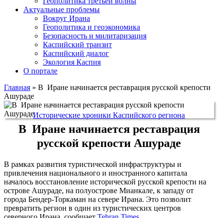
Геополитика третьей волны
Актуальные проблемы
Вокруг Ирана
Геополитика и геоэкономика
Безопасность и милитаризация
Каспийский транзит
Каспийский диалог
Экология Каспия
О портале
Главная
»
В Иране начинается реставрация русской крепости
Ашураде
Исторические хроники Каспийского региона
В Иране начинается реставрация
русской крепости Ашураде
В рамках развития туристической инфраструктуры и
привлечения национального и иностранного капитала
началось восстановление исторической русской крепости на
острове Ашураде, на полуострове Мианкале, к западу от
города Бендер-Торкаман на севере Ирана. Это позволит
превратить регион в один из туристических центров
северного Ирана, сообщает
Tehran Times
.