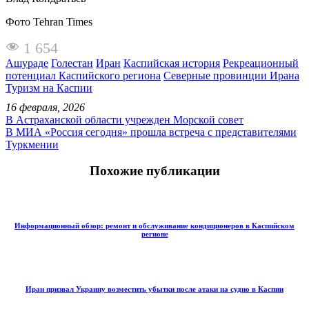
Фото Tehran Times
1 654
Ашураде
Голестан
Иран
Каспийская история
Рекреационный
потенциал Каспийского региона
Северные провинции Ирана
Туризм на Каспии
16 февраля, 2026
В Астраханской области учрежден Морской совет
В МИА «Россия сегодня» прошла встреча с представителями
Туркмении
Похожие публикации
Информационный обзор: ремонт и обслуживание кондиционеров в Каспийском
регионе
Иран призвал Украину возместить убытки после атаки на судно в Каспии