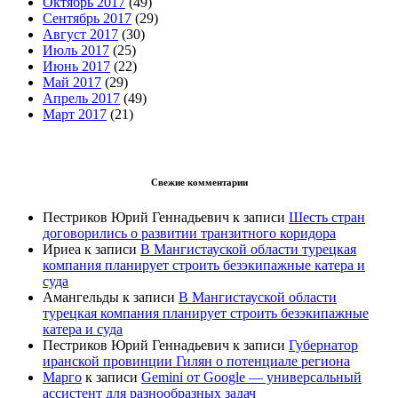
Октябрь 2017
(49)
Сентябрь 2017
(29)
Август 2017
(30)
Июль 2017
(25)
Июнь 2017
(22)
Май 2017
(29)
Апрель 2017
(49)
Март 2017
(21)
Свежие комментарии
Пестриков Юрий Геннадьевич
к записи
Шесть стран
договорились о развитии транзитного коридора
Ириеа
к записи
В Мангистауской области турецкая
компания планирует строить безэкипажные катера и
суда
Амангельды
к записи
В Мангистауской области
турецкая компания планирует строить безэкипажные
катера и суда
Пестриков Юрий Геннадьевич
к записи
Губернатор
иранской провинции Гилян о потенциале региона
Марго
к записи
Gemini от Google — универсальный
ассистент для разнообразных задач