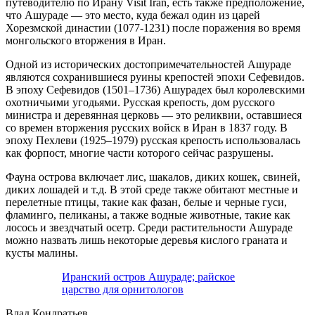
путеводителю по Ирану Visit Iran, есть также предположение,
что Ашураде — это место, куда бежал один из царей
Хорезмской династии (1077-1231) после поражения во время
монгольского вторжения в Иран.
Одной из исторических достопримечательностей Ашураде
являются сохранившиеся руины крепостей эпохи Сефевидов.
В эпоху Сефевидов (1501–1736) Ашурадех был королевскими
охотничьими угодьями. Русская крепость, дом русского
министра и деревянная церковь — это реликвии, оставшиеся
со времен вторжения русских войск в Иран в 1837 году. В
эпоху Пехлеви (1925–1979) русская крепость использовалась
как форпост, многие части которого сейчас разрушены.
Фауна острова включает лис, шакалов, диких кошек, свиней,
диких лошадей и т.д. В этой среде также обитают местные и
перелетные птицы, такие как фазан, белые и черные гуси,
фламинго, пеликаны, а также водные животные, такие как
лосось и звездчатый осетр. Среди растительности Ашураде
можно назвать лишь некоторые деревья кислого граната и
кусты малины.
Иранский остров Ашураде; райское
царство для орнитологов
Влад Кондратьев