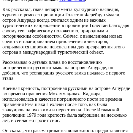
Как рассказал, глава департамента культурного наследия,
туризма и ремесел провинции Голестан Ферейдун Фаали,
остров Ашураде всегда считался одним из важных
туристических направлений в провинции Голестан благодаря
своему географическому положению, природным и
историческим особенностям. Сейчас, с выделением новых
средств и планированием привлечения инвесторов,
открываются широкие перспективы для превращения этого
острова в международный туристический объект.
Рассказывая о деталях плана по восстановлению
исторического русского замка на острове Ашураде, он
добавил, что реставрация русского замка началась с первого
этапа.
Военная крепость, построенная русскими на острове Ашураде
во времена правления Мохаммад-шаха Каджара,
использовалась в качестве пограничного поста во времена
правления Реза-шаха Пехлеви после того, как была
эвакуирована русскими и перестроена. После Исламской
революции 1979 года крепость была заброшена на несколько
лет, и сейчас ей грозит снос.
Он сказал, что рассматривается возможность предоставления