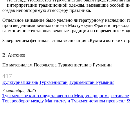
интерпретации традиционной одежды, вызвавшие особый инт
создав неповторимую атмосферу праздника.
Отдельное внимание было уделено литературному наследию: го
произведениями великого поэта Махтумкули Фраги в переводах
гармонично сочетающая вековые традиции и современные мод
Завершением фестиваля стала экспозиция «Кухня азиатских стр
В. Антонов
По материалам Посольства Туркменистана в Румынии
417
Культурная жизнь
Туркменистан
Туркменстан-Румыния
7 сентября, 2025
Туркменское кино представлено на Международном фестивале
Товарооборот между Мангистау и Туркменистаном превысил $