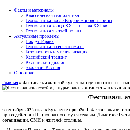
Факты и материалы
Классическая геополитика
Геополитика после Второй мировой войны
Геополитика конца XX — начала XXI вв.
Геополитика третьей волны
Актуальные проблемы
Вокруг Ирана
Геополитика и геоэкономика
Безопасность и милитаризация
Каспийский транзит
Каспийский диалог
Экология Каспия
О портале
Главная
»
Фестиваль азиатской культуры: один континент – ты
Фестиваль аз
6 сентября 2025 года в Бухаресте прошёл III Фестиваль азиат
при содействии Национального музея села им. Димитрие Густи
организаций, СМИ и жителей столицы.
На стенде Посольства Туркменистана были представлены на