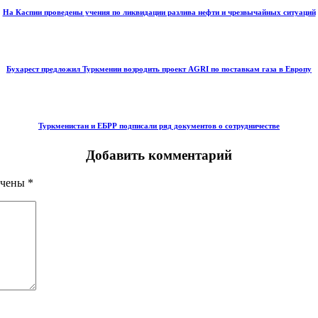
На Каспии проведены учения по ликвидации разлива нефти и чрезвычайных ситуаций
Бухарест предложил Туркмении возродить проект AGRI по поставкам газа в Европу
Туркменистан и ЕБРР подписали ряд документов о сотрудничестве
Добавить комментарий
ечены
*