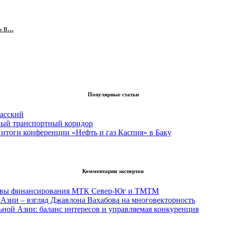
в...
Популярные статьи
асский
вый транспортный коридор
итоги конференции «Нефть и газ Каспия» в Баку
Комментарии экспертов
тивы финансирования МТК Север-Юг и ТМТМ
Азии – взгляд Джавлона Вахабова на многовекторность
ьной Азии: баланс интересов и управляемая конкуренция