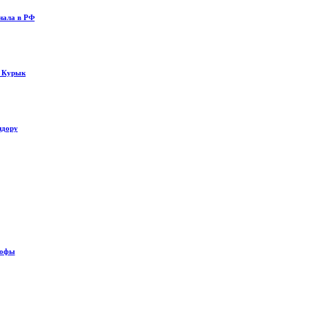
нала в РФ
у Курык
идору
рофы