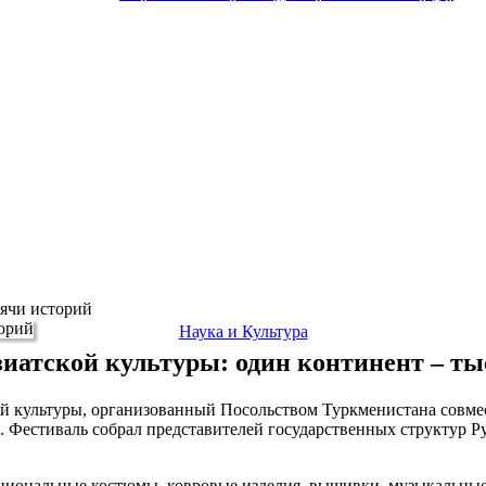
сячи историй
Наука и Культура
иатской культуры: один континент – т
ской культуры, организованный Посольством Туркменистана совм
. Фестиваль собрал представителей государственных структур 
циональные костюмы, ковровые изделия, вышивки, музыкальные