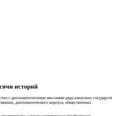
ысячи историй
естно с дипломатическими миссиями ряда азиатских государств
Румынии, дипломатического корпуса, общественных
 инструменты, а также современные дизайнерские