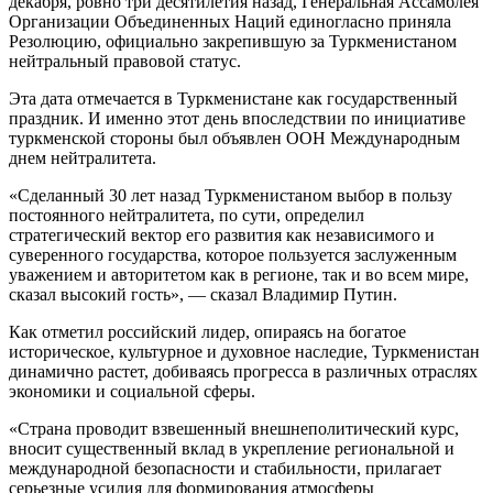
декабря, ровно три десятилетия назад, Генеральная Ассамблея
Организации Объединенных Наций единогласно приняла
Резолюцию, официально закрепившую за Туркменистаном
нейтральный правовой статус.
Эта дата отмечается в Туркменистане как государственный
праздник. И именно этот день впоследствии по инициативе
туркменской стороны был объявлен ООН Международным
днем нейтралитета.
«Сделанный 30 лет назад Туркменистаном выбор в пользу
постоянного нейтралитета, по сути, определил
стратегический вектор его развития как независимого и
суверенного государства, которое пользуется заслуженным
уважением и авторитетом как в регионе, так и во всем мире,
сказал высокий гость», — сказал Владимир Путин.
Как отметил российский лидер, опираясь на богатое
историческое, культурное и духовное наследие, Туркменистан
динамично растет, добиваясь прогресса в различных отраслях
экономики и социальной сферы.
«Страна проводит взвешенный внешнеполитический курс,
вносит существенный вклад в укрепление регио­нальной и
международной безопасности и стабильности, прилагает
серьезные усилия для формирования атмосферы