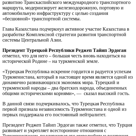
развитию Транскаспийского международного транспортного
маршрута, модернизирует железнодорожную, портовую и
автомобильную инфраструктуру с целью создания
«бесшовной» транспортной системы.
Глава Казахстана подчеркнул активное участие Казахстана в
разработке Комплексной стратегии развития транспортной
системы Центральной Азии.
Президент Турецкой Республики Реджеп Тайип Эрдоган
отметил, что для него – большая честь вновь находиться на
исторической Родине – на туркменской земле.
«Турецкая Республика искренне гордится и радуется успехам
Туркменистана, который в настоящее время является одной из
динамично развивающихся экономик мира. Турецкий и
туркменский народы – два братских народа, объединенных
общими историческими корнями», — сказал высокий гость.
В данной связи подчеркивалось, что Турецкая Республика
первой признала независимость Туркменистана и одной из
первых поддержала его постоянный нейтралитет.
Президент Реджеп Тайип Эрдоган также отметил, что Турция
развивает и укрепляет всесторонние отношения с
Туркменистаном, поддерживая его миролюбивые воззрения.