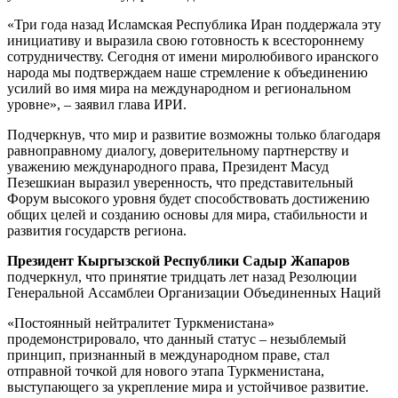
«Три года назад Исламская Респуб­лика Иран поддержала эту
инициативу и выразила свою готовность к всестороннему
сотрудничеству. Сегодня от имени миролюбивого иранского
народа мы подтверждаем наше стремление к объединению
усилий во имя мира на международном и региональном
уровне», – заявил глава ИРИ.
Подчеркнув, что мир и развитие возможны только благодаря
равноправному диалогу, доверительному партнерству и
уважению международного права, Президент Масуд
Пезешкиан выразил уверенность, что представительный
Форум высокого уровня будет способствовать достижению
общих целей и созданию основы для мира, стабильности и
развития государств региона.
Президент Кыргызской Республики Садыр Жапаров
подчеркнул, что принятие тридцать лет назад Резолюции
Генеральной Ассамблеи Организации Объединенных Наций
«Постоянный нейтралитет Туркменистана»
продемонстрировало, что данный статус – незыблемый
принцип, признанный в международном праве, стал
отправной точкой для нового этапа Туркменистана,
выступающего за укреп­ление мира и устойчивое развитие.