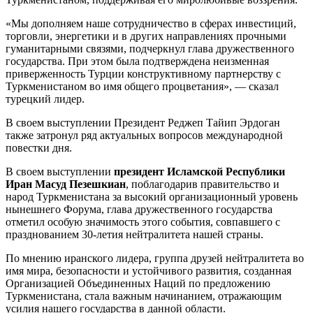
«Мы дополняем наше сотрудничество в сферах инвестиций,
торговли, энергетики и в других направлениях прочными
гуманитарными связями, подчеркнул глава дружественного
государства. При этом была подтверждена неизменная
приверженность Турции конструктивному партнерству с
Туркменистаном во имя общего процветания», — сказал
турецкий лидер.
В своем выступлении Президент Реджеп Тайип Эрдоган
также затронул ряд актуальных вопросов международной
повестки дня.
В своем выступлении
президент Исламской Республики
Иран Масуд Пезешкиан
, поблагодарив правительство и
народ Туркменистана за высокий организационный уровень
нынешнего Форума, глава дружественного государства
отметил особую значимость этого события, совпавшего с
празднованием 30-летия нейтралитета нашей страны.
По мнению иранского лидера, группа друзей нейтралитета во
имя мира, безопасности и устойчивого развития, созданная
Организацией Объединенных Наций по предложению
Туркменистана, стала важным начинанием, отражающим
усилия нашего государства в данной области.