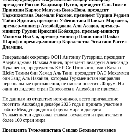
президент России Владимир Путин, президент Сан-Томе и
Принсипи Карлос Мануэль Вила-Нова, президент
Таджикистана Эмомали Рахмон, президент Турции Реджеп
Тайип Эрдоган, президент Узбекистана Шавкат Мирзиеев,
премьер-министр Азербайджана Али Асадов, премьер-
министр Грузии Ираклий Кобахидзе, премьер-министр
Мьянмы Ньо Со, премьер-министр Пакистана Шахбаз
Шариф и премьер-министр Королевства Эсватини Рассел
Дламини.
Генеральный секретарь ООН Антониу Гутерриш, президент
Азербайджана Ильхам Алиев, президент Беларуси Александр
Лукашенко, председатель КНР Си Цзиньпин, эмир Катара
Шейх Тамим бин Хамад Аль Тани, президент ОАЭ Мохаммед
бин Заид Аль Нахайян, которым Туркменистан направлял
персональные приглашения, не смогли посетить Форум. Ни
один из лидеров стран Евросоюза в Ашхабад не приехал.
По данным из открытых источников, всего приглашение
посетить Ашхабад в декабре 2025 года и принять участие в
работе Международного форума мира и доверия
Туркменистан адресовал главам государств и правительств
более 100 стран мира.
Президента Туркменистана Сердар Бердымухамедов