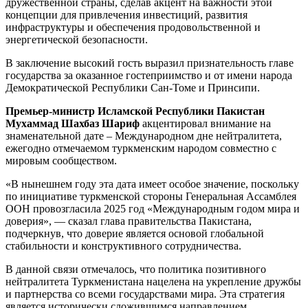
дружественной страны, сделав акцент на важности этой
концепции для привлечения инвестиций, развития
инфраструктуры и ­обеспечения продовольственной и
энергетической безо­пасности.
В заключение высокий гость выразил признательность главе
государства за оказанное гостеприимство и от имени народа
Демократической Республики Сан-Томе и Принсипи.
Премьер-министр Исламской Республики Пакистан
Мухаммад Шахбаз Шариф
акцентировал внимание на
знаменательной дате – Международном дне нейтралитета,
ежегодно отмечаемом туркменским народом совместно с
мировым сообществом.
«В нынешнем году эта дата имеет особое значение, поскольку
по инициативе туркменской стороны Генеральная Ассамблея
ООН провозгласила 2025 год «Международным годом мира и
доверия», — сказал глава правительства Пакистана,
подчеркнув, что доверие является основой глобальной
стабильности и конструктивного сотрудничества.
В данной связи отмечалось, что политика позитивного
нейтралитета Туркменистана нацелена на укрепление дружбы
и партнерства со всеми государствами мира. Эта стратегия
является исторически сложившимся направлением