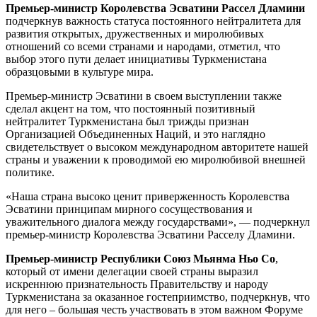
Премьер-министр Королевства Эсватини Рассел Дламини
подчеркнув важность статуса постоянного нейтралитета для
развития открытых, дружественных и миролюбивых
отношений со всеми странами и народами, отметил, что
выбор этого пути делает инициативы Туркменистана
образцовыми в культуре мира.
Премьер-министр Эсватини в своем выступлении также
сделал акцент на том, что постоянный позитивный
нейтралитет Туркменистана был трижды признан
Организацией Объединенных Наций, и это наглядно
свидетельствует о высоком международном авторитете нашей
страны и уважении к проводимой ею миролюбивой внешней
политике.
«Наша страна высоко ценит приверженность Королевства
Эсватини принципам мирного сосуществования и
уважительного диалога между государствами», — подчеркнул
премьер-министр Королевства Эсватини Расселу Дламини.
Премьер-министр Республики Союз Мьянма Ньо Со
,
который от имени делегации своей страны выразил
искреннюю признательность Правительству и народу
Туркменистана за оказанное гостеприимство, подчеркнув, что
для него – большая честь участвовать в этом важном Форуме