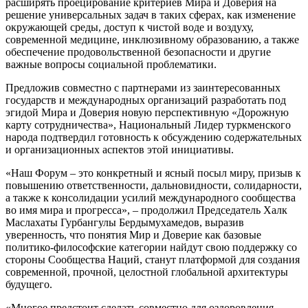
расширять проецирование критериев Мира и Доверия на
решение универсальных задач в таких сферах, как изменение
окружающей среды, доступ к чистой воде и воздуху,
современной медицине, инклюзивному образованию, а также
обеспечение продовольственной безо­пасности и другие
важные вопросы социальной проблематики.
Предложив совместно с партнерами из заинтересованных
государств и международных организаций разработать под
эгидой Мира и Доверия новую перспективную «Дорожную
карту сотрудничества», Национальный Лидер туркменского
народа подтвердил готовность к обсуждению содержательных
и организационных аспектов этой инициативы.
«Наш Форум – это конкретный и ясный посыл миру, призыв к
повышению ответственности, дальновидности, солидарности,
а также к консолидации усилий международного сообщества
во имя мира и прогресса», – продолжил Председатель Халк
Маслахаты Гурбангулы Бердымухамедов, выразив
уверенность, что понятия Мир и Доверие как базовые
политико-философские категории найдут свою поддержку со
стороны Сообщества Наций, станут платформой для создания
современной, прочной, целостной глобальной архитектуры
будущего.
«Многое предстоит сделать совместно для оздоровления