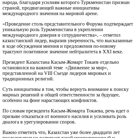
народа, благодаря усилиям которого Туркменистан признан
страной, продвигающей важные инициативы
международного значения на мировой арене.
«Проведение столь представительного Форума подтверждает
уникальную роль Туркменистана в укреп­лении
международного доверия и сотрудничества», – отметил
казахстанский лидер, выразив уверенность, что высказанные
в ходе обсуждения мнения и предложения по-новому
трактуют позитивное значение нейтралитета в XXI веке.
Президент Казахстана Касым-Жомарт Токаев отдельно
остановился на важной теме «Движение за мир»,
представленной на VIII Съезде лидеров мировых и
традиционных религий.
Суть инициативы в том, чтобы вернуть внимание к поиску
мирных решений и общей ответственности за будущее,
особенно на фоне нарастающих конфликтов.
По словам президента Касым-Жомарта Токаева, речь идет о
призыве отказаться от военного насилия и усиливать роль
диалога в урегулировании споров.
Важно отметить что, Казахстан уже более двадцати лет
последовательно развивает такой межрелигиозный и