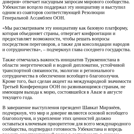
доверия» отвечает насущным запросам мирового сообщества.
Узбекистан всецело поддержал эту инициативу и выступил
одним из соавторов соответствующей Резолюции
Генеральной Ассамблеи ООН.
«Мы рассматриваем эту инициативу как базовую платформу,
которая объединяет страны, отвергает конфронтации и
предоставляет возможности, чтобы решать вопросы
посредством переговоров, а также для консолидации народов
и сотрудничества», – подчеркнул глава соседнего государства.
Также отмечалась важность инициатив Туркменистана в
области энергетической и водной дипломатии, устойчивой
транспортной связанности, экологии и регионального
сотрудничества в обеспечении всеобщего благополучия.
Кроме того, был сделан акцент на международной значимости
Третьей Конференции ООН по развивающимся странам, не
имеющим выхода к морю, состоявшейся в Авазе в августе
текущего года.
В завершение выступления президент Шавкат Мирзиёев,
подчеркнув, что мир и доверие являются основой всеобщего
благополучия, и укрепление этих ценностей должно
оставаться ключевым приоритетом для всего международного
сообщества, подтвердил готовность Узбекистана и впредь