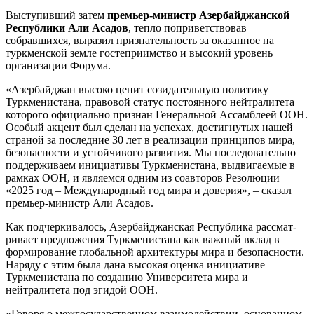
Выступивший затем
премьер-министр Азербайджанской
Республики Али Асадов
, тепло поприветствовав
собравшихся, выразил признательность за оказанное на
туркменской земле гостеприимство и высокий уровень
организации Форума.
«Азербайджан высоко ценит созидательную политику
Туркменистана, правовой статус постоянного нейтралитета
которого официально признан Генеральной Ассамблеей ООН.
Особый акцент был сделан на успехах, достигнутых нашей
страной за последние 30 лет в реализации принципов мира,
безопасности и устойчивого развития. Мы последовательно
поддерживаем инициативы Туркменистана, выдвигаемые в
рамках ООН, и являемся одним из соавторов Резолюции
«2025 год – Международный год мира и доверия», – сказал
премьер-министр Али Асадов.
Как подчеркивалось, Азербайджанская Республика рассмат­
ривает предложения Туркменистана как важный вклад в
формирование глобальной архитектуры мира и безо­пасности.
Наряду с этим была дана высокая оценка инициативе
Туркменистана по созданию Университета мира и
нейтралитета под эгидой ООН.
«Говоря о межгосударственном взаи­модействии, основанном