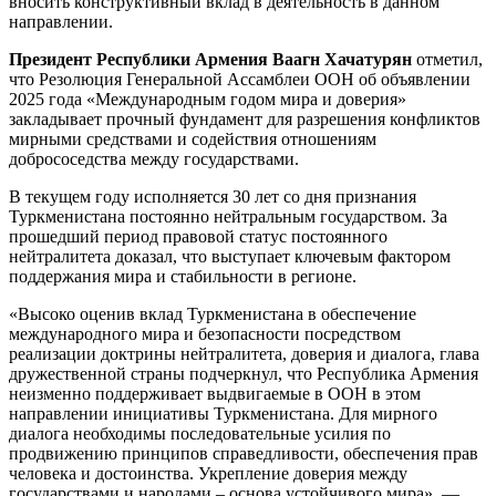
вносить конструктивный вклад в деятельность в данном
направлении.
Президент Республики Армения Ваагн Хачатурян
отметил,
что Резолюция Генеральной Ассамблеи ООН об объявлении
2025 года «Международным годом мира и доверия»
закладывает прочный фундамент для разрешения конфликтов
мирными средствами и содействия отношениям
добрососедства между государствами.
В текущем году исполняется 30 лет со дня признания
Туркменистана постоянно нейтральным государством. За
прошедший период правовой статус постоянного
нейтралитета доказал, что выступает ключевым фактором
поддержания мира и стабильности в регионе.
«Высоко оценив вклад Туркменистана в обеспечение
международного мира и безопасности посредством
реализации доктрины нейтралитета, доверия и диалога, глава
дружественной страны подчеркнул, что Республика Армения
неизменно поддерживает выдвигаемые в ООН в этом
направлении инициативы Туркменистана. Для мирного
диалога необходимы последовательные усилия по
продвижению принципов справедливости, обес­печения прав
человека и достоинства. Укрепление доверия между
государствами и народами – основа устойчивого мира», —