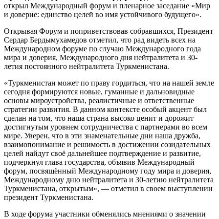
открыл Международный форум и пленарное заседание «Мир
и доверие: единство целей во имя устойчивого будущего».
Открывая Форум и поприветствовав собравшихся, Президент
Сердар Бердымухамедов отметил, что рад видеть всех на
Международном форуме по случаю Международного года
мира и доверия, Международного дня нейтралитета и 30-
летия постоянного нейтралитета Туркменистана.
«Туркменистан может по праву гордиться, что на нашей земле
сегодня формируются новые, гуманные и дальновидные
основы мироустройства, реалистичные и ответственные
стратегии развития. В данном контексте особый акцент был
сделан на том, что наша страна высоко ценит и дорожит
достигнутым уровнем сотрудничества с партнерами во всем
мире. Уверен, что в эти знаменательные дни наша дружба,
взаимопонимание и решимость в достижении созидательных
целей найдут своё дальнейшее подтверждение и развитие,
подчеркнул глава государства, объявив Международный
форум, посвящённый Международному году мира и доверия,
Международному дню нейтралитета и 30-летию нейтралитета
Туркменистана, открытым», — отметил в своем выступлении
президент Туркменистана.
В ходе форума участники обменялись мнениями о значении