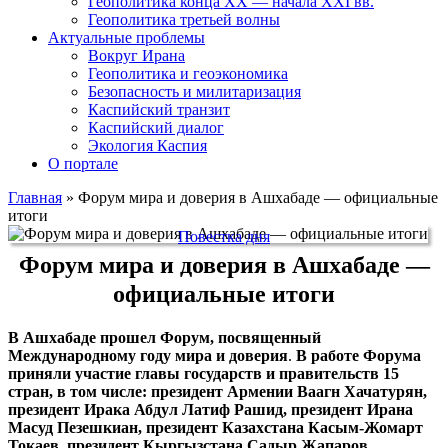
Геополитика конца XX — начала XXI вв.
Геополитика третьей волны
Актуальные проблемы
Вокруг Ирана
Геополитика и геоэкономика
Безопасность и милитаризация
Каспийский транзит
Каспийский диалог
Экология Каспия
О портале
Главная
»
Форум мира и доверия в Ашхабаде — официальные
итоги
Повестка дня
Форум мира и доверия в Ашхабаде —
официальные итоги
В Ашхабаде прошел Форум, посвященный
Международному году мира и доверия
.
В работе Форума
приняли участие главы государств и правительств 15
стран, в том числе: президент Армении Ваагн Хачатурян,
президент Ирака Абдул Латиф Рашид, президент Ирана
Масуд Пезешкиан, президент Казахстана Касым-Жомарт
Токаев, президент Кыргызстана Садыр Жапаров,