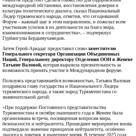
международной обстановки, восстановления доверия и
культуры политического диалога, сказал Национальный
Лидер туркменского народа, отметив, что сегодняшний
Форум – важный шаг в этом направлении, и пожелал всем
участникам успехов в их деятельности на благо мира,
взаимопонимания и сотрудничества», – подчеркнул
Гурбангулы Бердымухамедов.
Затем Герой-Аркадаг предоставил слово
заместителю
Генерального секретаря Организации Объединенных
Наций, Генеральному директору Отделения ООН в Женеве
Татьяне Валовой,
которая выразила признательность за
возможность принять участие в Международном форуме.
Пользуясь представившейся возможностью, Татьяна Валовая
поздравила главу государства и Национального Лидера
туркменского народа, а также народ Туркменистана со
знаменательной датой.
«При поддержке Постоянного представительства
Туркменистана в октябре нынешнего года в Женеве была
организована встреча, посвященная вопросам мира,
безопасности и нейтралитета. Прошедшее мероприятие вновь
подтвердило значение принципов нейтралитета, особенно
диалога и доверия, в нынешнее время. В течение 2025 года,