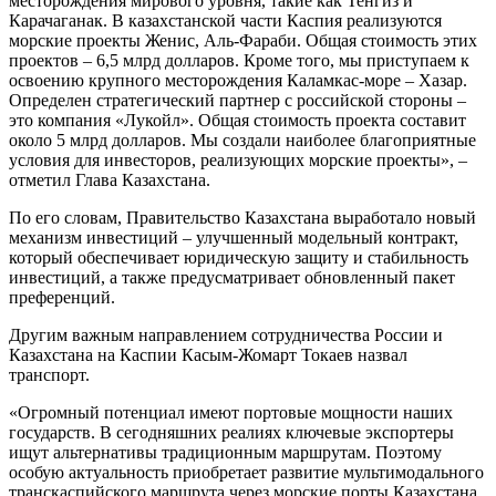
месторождения мирового уровня, такие как Тенгиз и
Карачаганак. В казахстанской части Каспия реализуются
морские проекты Женис, Аль-Фараби. Общая стоимость этих
проектов – 6,5 млрд долларов. Кроме того, мы приступаем к
освоению крупного месторождения Каламкас-море – Хазар.
Определен стратегический партнер с российской стороны –
это компания «Лукойл». Общая стоимость проекта составит
около 5 млрд долларов. Мы создали наиболее благоприятные
условия для инвесторов, реализующих морские проекты», –
отметил Глава Казахстана.
По его словам, Правительство Казахстана выработало новый
механизм инвестиций – улучшенный модельный контракт,
который обеспечивает юридическую защиту и стабильность
инвестиций, а также предусматривает обновленный пакет
преференций.
Другим важным направлением сотрудничества России и
Казахстана на Каспии Касым-Жомарт Токаев назвал
транспорт.
«Огромный потенциал имеют портовые мощности наших
государств. В сегодняшних реалиях ключевые экспортеры
ищут альтернативы традиционным маршрутам. Поэтому
особую актуальность приобретает развитие мультимодального
транскаспийского маршрута через морские порты Казахстана