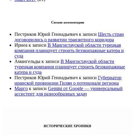
Свежие комментарии
Пестриков Юрий Геннадьевич
к записи
Шесть стран
договорились о развитии транзитного коридора
Ириеа
к записи
В Мангистауской области турецкая
компания планирует строить безэкипажные катера и
суда
Амангельды
к записи
В Мангистауской области
турецкая компания планирует строить безэкипажные
катера и суда
Пестриков Юрий Геннадьевич
к записи
Губернатор
иранской провинции Гилян о потенциале региона
Марго
к записи
Gemini от Google — универсальный
ассистент для разнообразных задач
ИСТОРИЧЕСКИЕ ХРОНИКИ