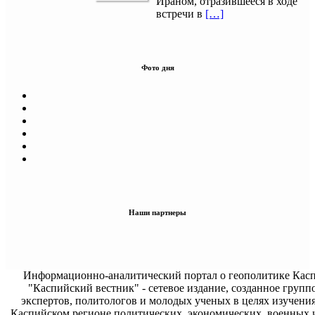
Ираном, отразившееся в ходе
встречи в
[…]
Фото дня
Наши партнеры
Информационно-аналитический портал о геополитике Касп
"Каспийский вестник" - сетевое издание, созданное групп
экспертов, политологов и молодых ученых в целях изучени
Каспийском регионе политических, экономических, военных 