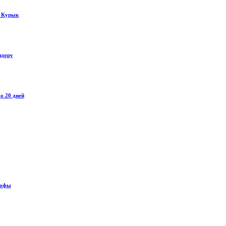
у Курык
идору
о 20 дней
рофы