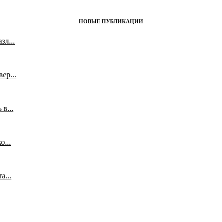
НОВЫЕ ПУБЛИКАЦИИ
л...
ер...
в...
...
а...