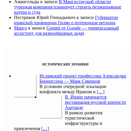
Амангельды
к записи
В Мангистауской области
турецкая компания планирует строить безэкипажные
катера и суда
Пестриков Юрий Геннадьевич
к записи
Губернатор
иранской провинции Гилян о потенциале региона
Марго
к записи
Gemini от Google — универсальный
ассистент для разнообразных задач
ИСТОРИЧЕСКИЕ ХРОНИКИ
Исламский проект профессора Александра
Беннигсена — Марк Смирнов
В условиях очередной эскалации
конфликта между Ираном и
[…]
В Иране начинается
реставрация русской крепости
Ашураде
В рамках развития
туристической
инфраструктуры и
привлечения
[…]