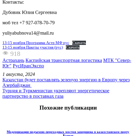
Контакты:
Дубовик Юлия Сергеевна
моб тел +7 927-078-70-79
yuliyabubnova14@mail.ru
13-15 ноября Программа Астр МФ рус
Скачать
13-15 ноября Пакеты участия (рус)
Скачать
918
Астрахань
Каспийская транспортная логистика
МТК "Север-
Юг"
РусИранЭкспо
1 августа, 2024
Казахстан будет поставлять зеленую энергию в Европу через
Азербайджан
Турция и Туркменистан укрепляют энергетическое
партнерство в поставках газа
Похожие публикации
Модернизация подъемно-переходных мостов завершена в казахстанском порту
Курык