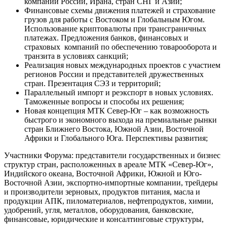
компаний России, Ирана, стран СНГ и Азии;
Финансовые схемы движения платежей и страхование
грузов для работы с Востоком и Глобальным Югом.
Использование криптовалюты при трансграничных
платежах. Предложения банков, финансовых и
страховых компаний по обеспечению товарооборота и
транзита в условиях санкций;
Реализация новых международных проектов с участием
регионов России и представителей дружественных
стран. Презентация СЭЗ и территорий;
Параллельный импорт и реэкспорт в новых условиях.
Таможенные вопросы и способы их решения;
Новая концепция МТК Север-Юг – как возможность
быстрого и экономного выхода на премиальные рынки
стран Ближнего Востока, Южной Азии, Восточной
Африки и Глобального Юга. Перспективы развития;
Участники Форума: представители государственных и бизнес
структур стран, расположенных в ареале МТК «Север-Юг»,
Индийского океана, Восточной Африки, Южной и Юго-
Восточной Азии, экспортно-импортные компании, трейдеры
и производители зерновых, продуктов питания, масла и
продукции АПК, пиломатериалов, нефтепродуктов, химии,
удобрений, угля, металлов, оборудования, банковские,
финансовые, юридические и консалтинговые структуры,