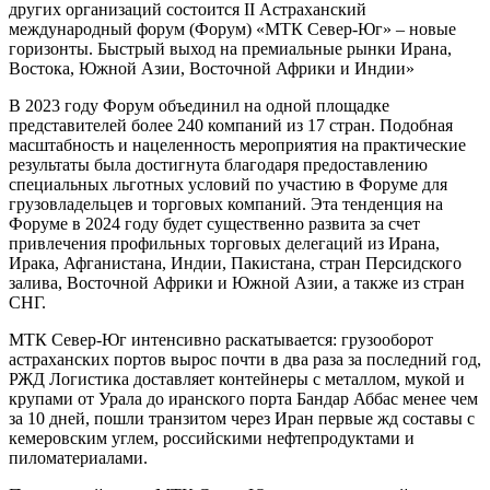
других организаций состоится II Астраханский
международный форум (Форум) «МТК Север-Юг» – новые
горизонты. Быстрый выход на премиальные рынки Ирана,
Востока, Южной Азии, Восточной Африки и Индии»
В 2023 году Форум объединил на одной площадке
представителей более 240 компаний из 17 стран. Подобная
масштабность и нацеленность мероприятия на практические
результаты была достигнута благодаря предоставлению
специальных льготных условий по участию в Форуме для
грузовладельцев и торговых компаний. Эта тенденция на
Форуме в 2024 году будет существенно развита за счет
привлечения профильных торговых делегаций из Ирана,
Ирака, Афганистана, Индии, Пакистана, стран Персидского
залива, Восточной Африки и Южной Азии, а также из стран
СНГ.
МТК Север-Юг интенсивно раскатывается: грузооборот
астраханских портов вырос почти в два раза за последний год,
РЖД Логистика доставляет контейнеры с металлом, мукой и
крупами от Урала до иранского порта Бандар Аббас менее чем
за 10 дней, пошли транзитом через Иран первые жд составы с
кемеровским углем, российскими нефтепродуктами и
пиломатериалами.