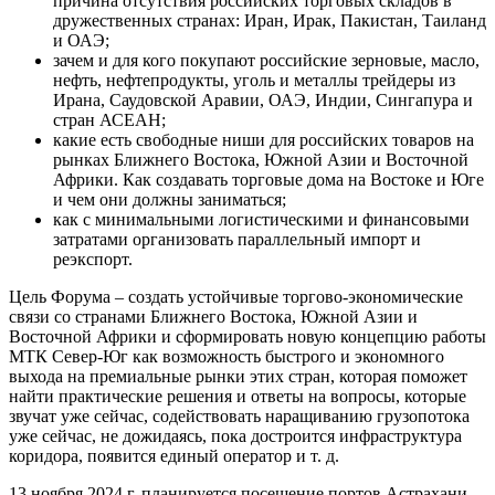
причина отсутствия российских торговых складов в
дружественных странах: Иран, Ирак, Пакистан, Таиланд
и ОАЭ;
зачем и для кого покупают российские зерновые, масло,
нефть, нефтепродукты, уголь и металлы трейдеры из
Ирана, Саудовской Аравии, ОАЭ, Индии, Сингапура и
стран АСЕАН;
какие есть свободные ниши для российских товаров на
рынках Ближнего Востока, Южной Азии и Восточной
Африки. Как создавать торговые дома на Востоке и Юге
и чем они должны заниматься;
как с минимальными логистическими и финансовыми
затратами организовать параллельный импорт и
реэкспорт.
Цель Форума – создать устойчивые торгово-экономические
связи со странами Ближнего Востока, Южной Азии и
Восточной Африки и сформировать новую концепцию работы
МТК Север-Юг как возможность быстрого и экономного
выхода на премиальные рынки этих стран, которая поможет
найти практические решения и ответы на вопросы, которые
звучат уже сейчас, содействовать наращиванию грузопотока
уже сейчас, не дожидаясь, пока достроится инфраструктура
коридора, появится единый оператор и т. д.
13 ноября 2024 г. планируется посещение портов Астрахани,