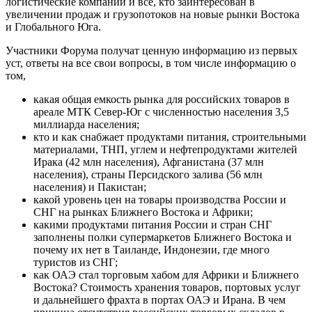
логистические компании и все, кто заинтересован в
увеличении продаж и грузопотоков на новые рынки Востока
и Глобального Юга.
Участники Форума получат ценную информацию из первых
уст, ответы на все свои вопросы, в том числе информацию о
том,
какая общая емкость рынка для российских товаров в
ареале МТК Север-Юг с численностью населения 3,5
миллиарда населения;
кто и как снабжает продуктами питания, строительными
материалами, ТНП, углем и нефтепродуктами жителей
Ирака (42 млн населения), Афганистана (37 млн
населения), страны Персидского залива (56 млн
населения) и Пакистан;
какой уровень цен на товары производства России и
СНГ на рынках Ближнего Востока и Африки;
какими продуктами питания России и стран СНГ
заполнены полки супермаркетов Ближнего Востока и
почему их нет в Таиланде, Индонезии, где много
туристов из СНГ;
как ОАЭ стал торговым хабом для Африки и Ближнего
Востока? Стоимость хранения товаров, портовых услуг
и дальнейшего фрахта в портах ОАЭ и Ирана. В чем