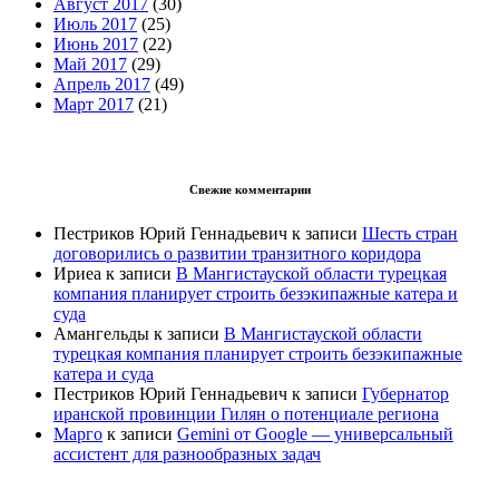
Август 2017
(30)
Июль 2017
(25)
Июнь 2017
(22)
Май 2017
(29)
Апрель 2017
(49)
Март 2017
(21)
Свежие комментарии
Пестриков Юрий Геннадьевич
к записи
Шесть стран
договорились о развитии транзитного коридора
Ириеа
к записи
В Мангистауской области турецкая
компания планирует строить безэкипажные катера и
суда
Амангельды
к записи
В Мангистауской области
турецкая компания планирует строить безэкипажные
катера и суда
Пестриков Юрий Геннадьевич
к записи
Губернатор
иранской провинции Гилян о потенциале региона
Марго
к записи
Gemini от Google — универсальный
ассистент для разнообразных задач