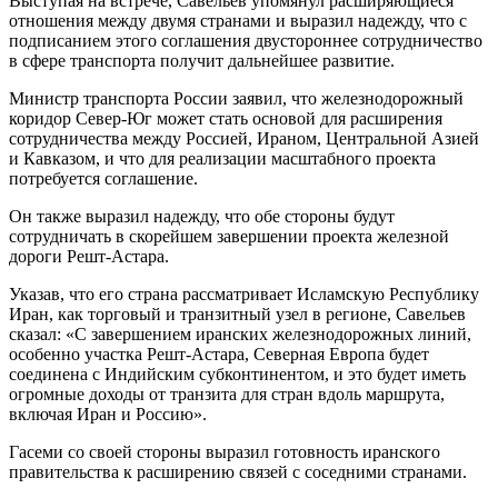
Выступая на встрече, Савельев упомянул расширяющиеся
отношения между двумя странами и выразил надежду, что с
подписанием этого соглашения двустороннее сотрудничество
в сфере транспорта получит дальнейшее развитие.
Министр транспорта России заявил, что железнодорожный
коридор Север-Юг может стать основой для расширения
сотрудничества между Россией, Ираном, Центральной Азией
и Кавказом, и что для реализации масштабного проекта
потребуется соглашение.
Он также выразил надежду, что обе стороны будут
сотрудничать в скорейшем завершении проекта железной
дороги Решт-Астара.
Указав, что его страна рассматривает Исламскую Республику
Иран, как торговый и транзитный узел в регионе, Савельев
сказал: «С завершением иранских железнодорожных линий,
особенно участка Решт-Астара, Северная Европа будет
соединена с Индийским субконтинентом, и это будет иметь
огромные доходы от транзита для стран вдоль маршрута,
включая Иран и Россию».
Гасеми со своей стороны выразил готовность иранского
правительства к расширению связей с соседними странами.