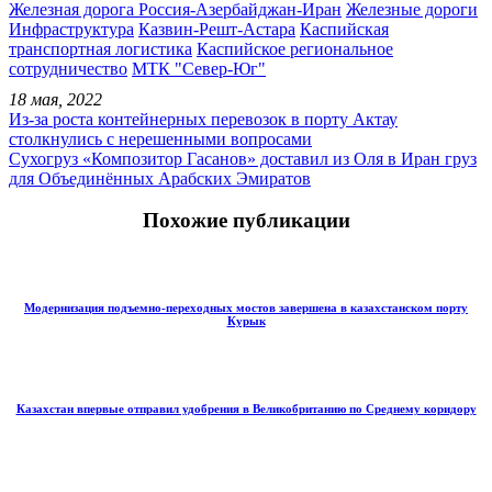
Железная дорога Россия-Азербайджан-Иран
Железные дороги
Инфраструктура
Казвин-Решт-Астара
Каспийская
транспортная логистика
Каспийское региональное
сотрудничество
МТК "Север-Юг"
18 мая, 2022
Из-за роста контейнерных перевозок в порту Актау
столкнулись с нерешенными вопросами
Сухогруз «Композитор Гасанов» доставил из Оля в Иран груз
для Объединённых Арабских Эмиратов
Похожие публикации
Модернизация подъемно-переходных мостов завершена в казахстанском порту
Курык
Казахстан впервые отправил удобрения в Великобританию по Среднему коридору