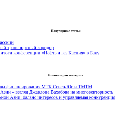
Популярные статьи
асский
вый транспортный коридор
итоги конференции «Нефть и газ Каспия» в Баку
Комментарии экспертов
тивы финансирования МТК Север-Юг и ТМТМ
Азии – взгляд Джавлона Вахабова на многовекторность
ьной Азии: баланс интересов и управляемая конкуренция