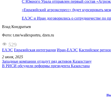
С Южного Урала отправлен первый состав «Агроэ
«Евразийский агроэкспресс» будет курсировать ме
ЕАЭС и Иран договорились о сотрудничестве по пр
Влад Кондратьев
Фото: t.me/wallexportru, dzen.ru
529
ЕАЭС
Евразийская интеграция
Иран-ЕАЭС
Каспийское регио
2 июля, 2025
Западные компании отдадут ряд активов Казахстану
В РИСИ обсудили реформы президента Казахстана
Ира