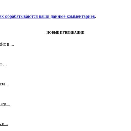
как обрабатываются ваши данные комментариев
.
НОВЫЕ ПУБЛИКАЦИИ
с в ...
 ...
л...
ер...
в...