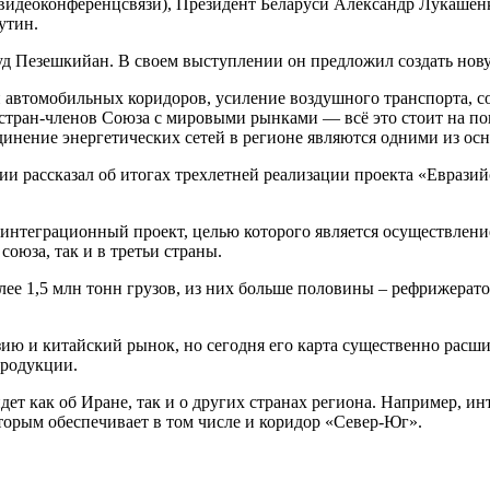
деоконференцсвязи), Президент Беларуси Александр Лукашенк
утин.
уд Пезешкийан. В своем выступлении он предложил создать но
 автомобильных коридоров, усиление воздушного транспорта, с
стран-членов Союза с мировыми рынками — всё это стоит на пов
динение энергетических сетей в регионе являются одними из ос
 рассказал об итогах трехлетней реализации проекта «Евразийс
й интеграционный проект, целью которого является осуществле
оюза, так и в третьи страны.
лее 1,5 млн тонн грузов, из них больше половины – рефрижерат
 и китайский рынок, но сегодня его карта существенно расшир
родукции.
дет как об Иране, так и о других странах региона. Например, 
орым обеспечивает в том числе и коридор «Север-Юг».