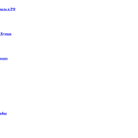
нала в РФ
у Курык
идору
рофы