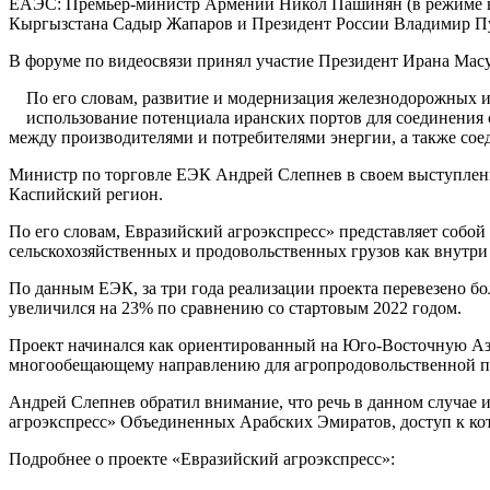
ЕАЭС: Премьер-министр Армении Никол Пашинян (в режиме ви
Кыргызстана Садыр Жапаров и Президент России Владимир П
В форуме по видеосвязи принял участие Президент Ирана Мас
По его словам, развитие и модернизация железнодорожных и
использование потенциала иранских портов для соединения 
между производителями и потребителями энергии, а также сое
Министр по торговле ЕЭК Андрей Слепнев в своем выступлении
Каспийский регион.
По его словам, Евразийский агроэкспресс» представляет собо
сельскохозяйственных и продовольственных грузов как внутри с
По данным ЕЭК, за три года реализации проекта перевезено бо
увеличился на 23% по сравнению со стартовым 2022 годом.
Проект начинался как ориентированный на Юго-Восточную Азию
многообещающему направлению для агропродовольственной п
Андрей Слепнев обратил внимание, что речь в данном случае и
агроэкспресс» Объединенных Арабских Эмиратов, доступ к кот
Подробнее о проекте «Евразийский агроэкспресс»: