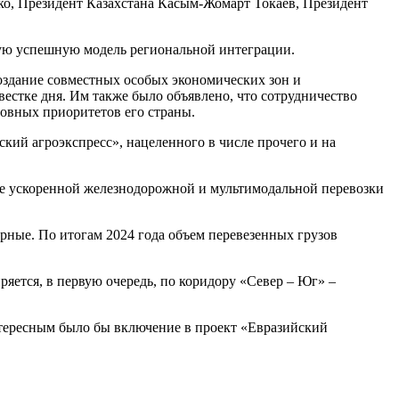
о, Президент Казахстана Касым-Жомарт Токаев, Президент
вую успешную модель региональной интеграции.
оздание совместных особых экономических зон и
естке дня. Им также было объявлено, что сотрудничество
новных приоритетов его страны.
кий агроэкспресс», нацеленного в числе прочего и на
ние ускоренной железнодорожной и мультимодальной перевозки
орные. По итогам 2024 года объем перевезенных грузов
яется, в первую очередь, по коридору «Север – Юг» –
интересным было бы включение в проект «Евразийский