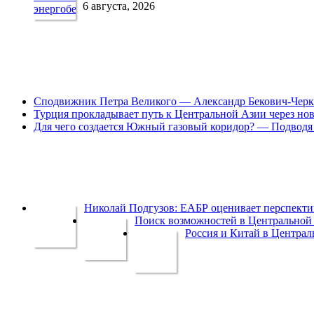
6 августа, 2026
Сподвижник Петра Великого — Александр Бекович-Черк
Турция прокладывает путь к Центральной Азии через но
Для чего создается Южный газовый коридор? — Подводя 
Николай Подгузов: ЕАБР оценивает перспек
Поиск возможностей в Центральной 
Россия и Китай в Централ