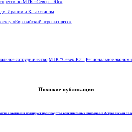
кспресс» по МТК «Север – Юг»
жду Ираном и Казахстаном
оекту «Евразийский агроэкспресс»
нальное сотрудничество
МТК "Север-Юг"
Региональное экономи
Похожие публикации
нская компания планирует производство осветительных приборов в Астраханской обл