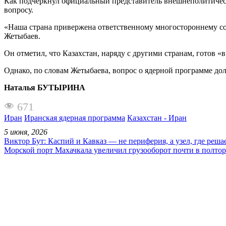
Как подчеркнул официальный представитель внешнеполитическ
вопросу.
«Наша страна привержена ответственному многостороннему сот
Жетыбаев.
Он отметил, что Казахстан, наряду с другими странам, готов «
Однако, по словам Жетыбаева, вопрос о ядерной программе д
Наталья БУТЫРИНА
671
Иран
Иранская ядерная программа
Казахстан - Иран
5 июня, 2026
Виктор Бут: Каспий и Кавказ — не периферия, а узел, где реша
Морской порт Махачкала увеличил грузооборот почти в полтор