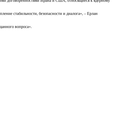
ними договоренностями Ирана и США, относящиеся к ядерному
ление стабильности, безопасности и диалога», – Ерлан
 данного вопроса».