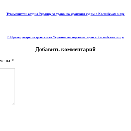
Туркменистан осудил Украину за удары по иранским судам в Каспийском море
В Иране раскрыли цель атаки Украины на торговое судно в Каспийском море
Добавить комментарий
ечены
*