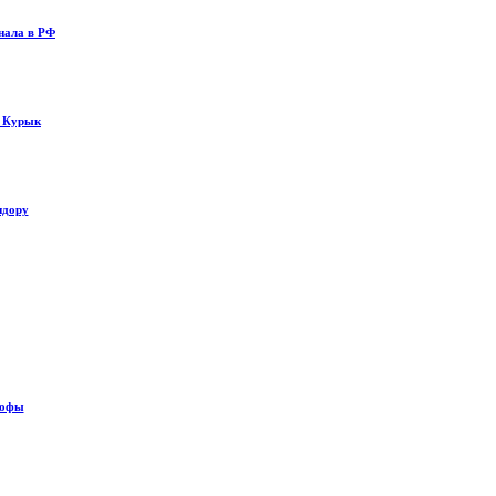
нала в РФ
у Курык
идору
рофы