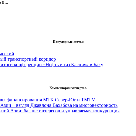
в...
Популярные статьи
асский
вый транспортный коридор
итоги конференции «Нефть и газ Каспия» в Баку
Комментарии экспертов
тивы финансирования МТК Север-Юг и ТМТМ
Азии – взгляд Джавлона Вахабова на многовекторность
ьной Азии: баланс интересов и управляемая конкуренция