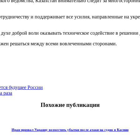
ого ведомства, Казахстан внимательно следит за многосторон
рудничеству и поддерживает все усилия, направленные на укреп
в духе доброй воли оказывать техническое содействие в решении
олжен решаться между всеми вовлеченными сторонами.
ется будущее России
а раза
Похожие публикации
Иран призвал Украину возместить убытки после атаки на судно в Каспии