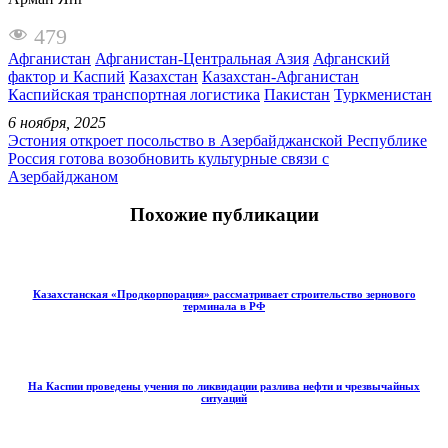
479
Афганистан
Афганистан-Центральная Азия
Афганский
фактор и Каспий
Казахстан
Казахстан-Афганистан
Каспийская транспортная логистика
Пакистан
Туркменистан
6 ноября, 2025
Эстония откроет посольство в Азербайджанской Республике
Россия готова возобновить культурные связи с
Азербайджаном
Похожие публикации
Казахстанская «Продкорпорация» рассматривает строительство зернового
терминала в РФ
На Каспии проведены учения по ликвидации разлива нефти и чрезвычайных
ситуаций