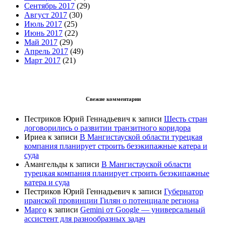
Сентябрь 2017
(29)
Август 2017
(30)
Июль 2017
(25)
Июнь 2017
(22)
Май 2017
(29)
Апрель 2017
(49)
Март 2017
(21)
Свежие комментарии
Пестриков Юрий Геннадьевич
к записи
Шесть стран
договорились о развитии транзитного коридора
Ириеа
к записи
В Мангистауской области турецкая
компания планирует строить безэкипажные катера и
суда
Амангельды
к записи
В Мангистауской области
турецкая компания планирует строить безэкипажные
катера и суда
Пестриков Юрий Геннадьевич
к записи
Губернатор
иранской провинции Гилян о потенциале региона
Марго
к записи
Gemini от Google — универсальный
ассистент для разнообразных задач