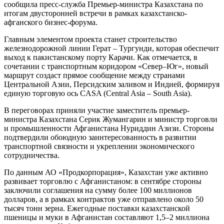
сообщила пресс-служба Премьер-министра Казахстана по
итогам двусторонней встречи в рамках казахстанско-
афганского бизнес-форума.
Главным элементом проекта станет строительство
железнодорожной линии Герат – Тургунди, которая обеспечит
выход к пакистанскому порту Карачи. Как отмечается, в
сочетании с транспортным коридором «Север–Юг», новый
маршрут создаст прямое сообщение между странами
Центральной Азии, Персидским заливом и Индией, формируя
единую торговую ось CASA (Central Asia – South Asia).
В переговорах приняли участие заместитель премьер-
министра Казахстана Серик Жумангарин и министр торговли
и промышленности Афганистана Нуриддин Азизи. Стороны
подтвердили обоюдную заинтересованность в развитии
транспортной связности и укреплении экономического
сотрудничества.
По данным АО «Продкорпорация», Казахстан уже активно
развивает торговлю с Афганистаном: в сентябре стороны
заключили соглашения на сумму более 100 миллионов
долларов, а в рамках контрактов уже отправлено около 50
тысяч тонн зерна. Ежегодные поставки казахстанской
пшеницы и муки в Афганистан составляют 1,5–2 миллиона