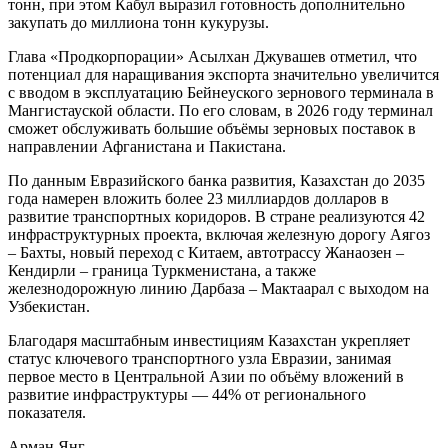
тонн, при этом Кабул выразил готовность дополнительно
закупать до миллиона тонн кукурузы.
Глава «Продкорпорации» Асылхан Джувашев отметил, что
потенциал для наращивания экспорта значительно увеличится
с вводом в эксплуатацию Бейнеуского зернового терминала в
Мангистауской области. По его словам, в 2026 году терминал
сможет обслуживать большие объёмы зерновых поставок в
направлении Афганистана и Пакистана.
По данным Евразийского банка развития, Казахстан до 2035
года намерен вложить более 23 миллиардов долларов в
развитие транспортных коридоров. В стране реализуются 42
инфраструктурных проекта, включая железную дорогу Аягоз
– Бахты, новый переход с Китаем, автотрассу Жанаозен –
Кендирли – граница Туркменистана, а также
железнодорожную линию Дарбаза – Мактаарал с выходом на
Узбекистан.
Благодаря масштабным инвестициям Казахстан укрепляет
статус ключевого транспортного узла Евразии, занимая
первое место в Центральной Азии по объёму вложений в
развитие инфраструктуры — 44% от регионального
показателя.
Арман Янг