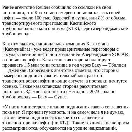
Ранее агентство Reuters сообщило со ссылкой на свои
источники, что Казахстан намерен поставлять часть своей
нефти — около 100 тыс. баррелей в сутки, или 8% от объема,
транспортируемого при помощи Каспийского
трубопроводного консорциума (КТК), через азербайджанские
трубопроводы.
Как отмечалось, национальная компания Казахстана
«Казмунайгаз» уже ведет предварительные переговоры с
государственной нефтяной компанией Азербайджана SOCAR
о поставках нефти. Казахстанская сторона планирует
продавать 1,5 млн тонн топлива в год через Баку — Тбилиси
— Джейхан. Собеседник агентства отметил, что стороны
намерены подписать окончательный контракт по
транспортировке нефти в конце августа, а поставки начнутся
осенью. Также казахстанская сторона рассчитывает
поставлять 3,5 млн тонн нефти ежегодно с 2023 года по
трубопроводу — Баку — Супса.
«У нас в министерстве планов подписания такого соглашения
пока нет. Я прочел эту новость, и на самом деле я не думаю,
что мы будем подписывать какое-то соглашение о
транспортировке нефти [по БТД]. Такие технические вопросы
рассматриваются, обсуждаются на уровне нацкомпаний,