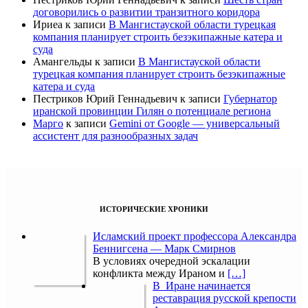
договорились о развитии транзитного коридора
Ириеа
к записи
В Мангистауской области турецкая
компания планирует строить безэкипажные катера и
суда
Амангельды
к записи
В Мангистауской области
турецкая компания планирует строить безэкипажные
катера и суда
Пестриков Юрий Геннадьевич
к записи
Губернатор
иранской провинции Гилян о потенциале региона
Марго
к записи
Gemini от Google — универсальный
ассистент для разнообразных задач
ИСТОРИЧЕСКИЕ ХРОНИКИ
Исламский проект профессора Александра
Беннигсена — Марк Смирнов
В условиях очередной эскалации
конфликта между Ираном и
[…]
В Иране начинается
реставрация русской крепости